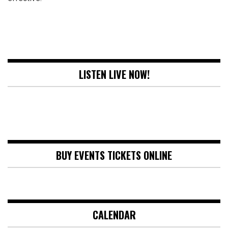
LISTEN LIVE NOW!
BUY EVENTS TICKETS ONLINE
CALENDAR