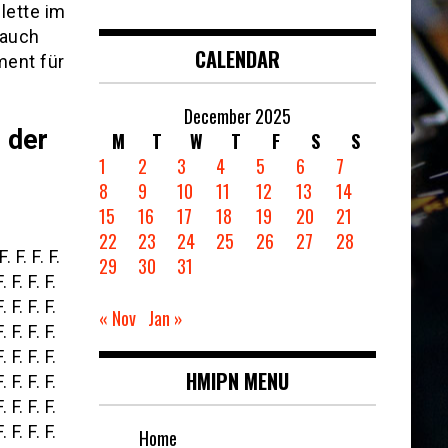
lette im
 auch
CALENDAR
ment für
December 2025
 der
M
T
W
T
F
S
S
1
2
3
4
5
6
7
8
9
10
11
12
13
14
15
16
17
18
19
20
21
22
23
24
25
26
27
28
. F. F. F.
29
30
31
F. F. F. F.
F. F. F. F.
« Nov
Jan »
F. F. F. F.
F. F. F. F.
HMIPN MENU
F. F. F. F.
F. F. F. F.
F. F. F. F.
Home