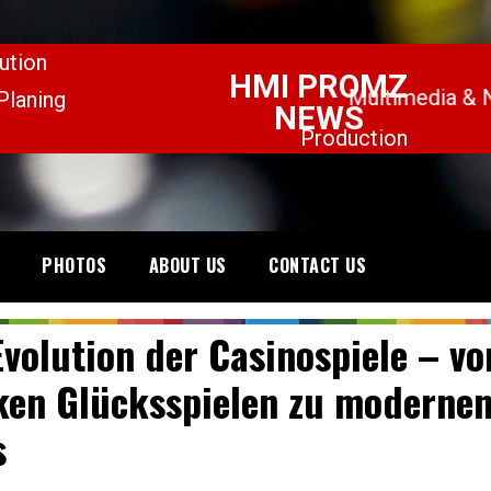
PHOTOS
ABOUT US
CONTACT US
Evolution der Casinospiele – vo
ken Glücksspielen zu moderne
s