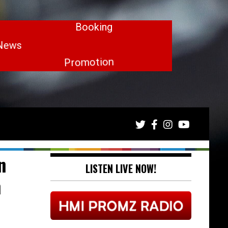
n
LISTEN LIVE NOW!
n