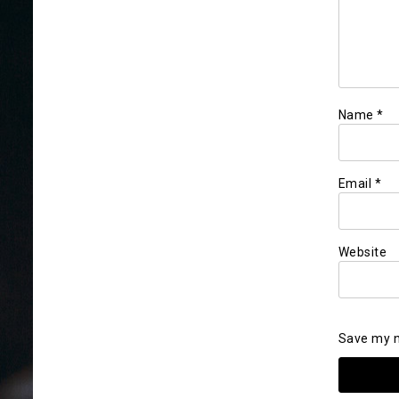
Name
*
Email
*
Website
Save my n