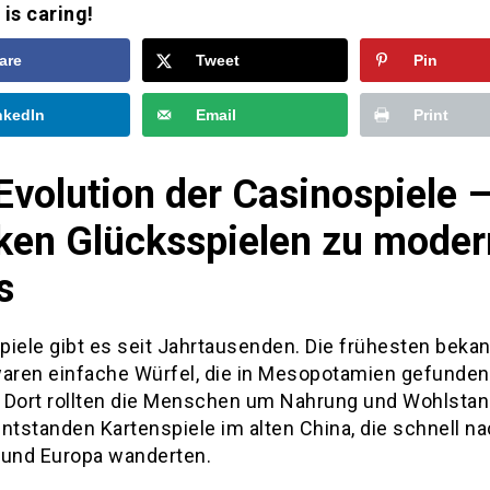
is caring!
are
Tweet
Pin
nkedIn
Email
Print
Evolution der Casinospiele 
iken Glücksspielen zu mode
s
piele gibt es seit Jahrtausenden. Die frühesten beka
waren einfache Würfel, die in Mesopotamien gefunden
 Dort rollten die Menschen um Nahrung und Wohlstan
ntstanden Kartenspiele im alten China, die schnell n
 und Europa wanderten.