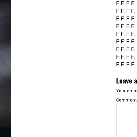
F. F. F. F. 
F. F. F. F. 
F. F. F. F. 
F. F. F. F. 
F. F. F. F. 
F. F. F. F. 
F. F. F. F. 
F. F. F. F. 
F. F. F. F. 
Leave a
Your email
Commen