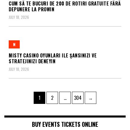
CUM SĂ TE BUCURI DE 200 DE ROTIRI GRATUITE FĂRĂ
DEPUNERE LA PROWIN
JULY 18, 2026
N
MISTY CASINO OYUNLARI ILE ŞANSINIZI VE
STRATEJINIZI DENEYIN
JULY 18, 2026
1
2
…
304
→
BUY EVENTS TICKETS ONLINE