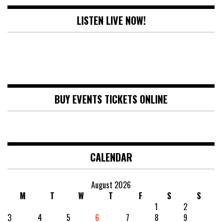
LISTEN LIVE NOW!
BUY EVENTS TICKETS ONLINE
CALENDAR
August 2026
M
T
W
T
F
S
S
1
2
3
4
5
6
7
8
9