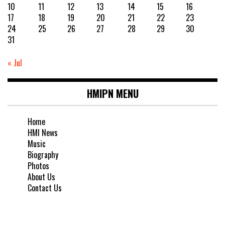
10
11
12
13
14
15
16
17
18
19
20
21
22
23
24
25
26
27
28
29
30
31
« Jul
HMIPN MENU
Home
HMI News
Music
Biography
Photos
About Us
Contact Us