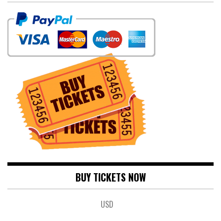
BUY TICKETS NOW
USD