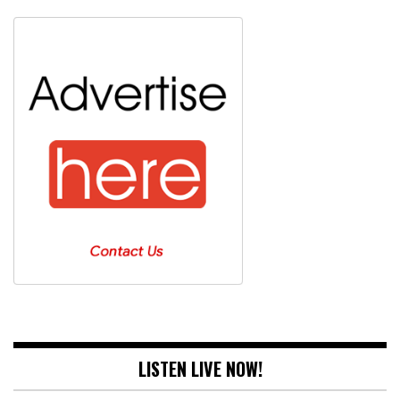
LISTEN LIVE NOW!