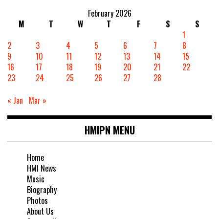
February 2026
M
T
W
T
F
S
S
1
2
3
4
5
6
7
8
9
10
11
12
13
14
15
16
17
18
19
20
21
22
23
24
25
26
27
28
« Jan
Mar »
HMIPN MENU
Home
HMI News
Music
Biography
Photos
About Us