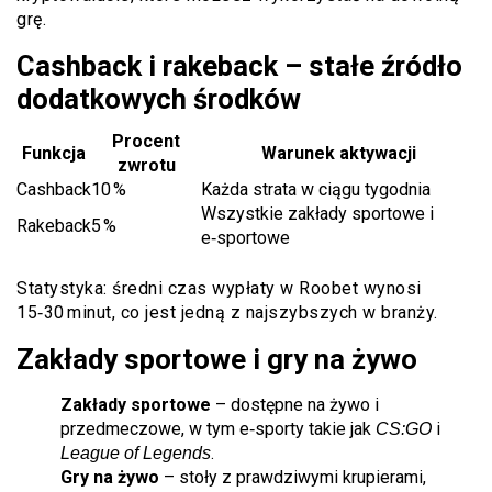
grę.
Cashback i rakeback – stałe źródło
dodatkowych środków
Procent
Funkcja
Warunek aktywacji
zwrotu
Cashback
10 %
Każda strata w ciągu tygodnia
Wszystkie zakłady sportowe i
Rakeback
5 %
e‑sportowe
Statystyka: średni czas wypłaty w Roobet wynosi
15‑30 minut, co jest jedną z najszybszych w branży.
Zakłady sportowe i gry na żywo
Zakłady sportowe
– dostępne na żywo i
przedmeczowe, w tym e‑sporty takie jak
i
CS:GO
.
League of Legends
Gry na żywo
– stoły z prawdziwymi krupierami,