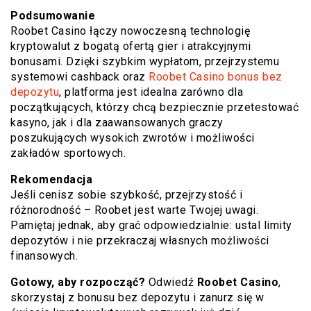
Podsumowanie
Roobet Casino łączy nowoczesną technologię
kryptowalut z bogatą ofertą gier i atrakcyjnymi
bonusami. Dzięki szybkim wypłatom, przejrzystemu
systemowi cashback oraz
Roobet Casino bonus bez
depozytu
, platforma jest idealna zarówno dla
początkujących, którzy chcą bezpiecznie przetestować
kasyno, jak i dla zaawansowanych graczy
poszukujących wysokich zwrotów i możliwości
zakładów sportowych.
Rekomendacja
Jeśli cenisz sobie szybkość, przejrzystość i
różnorodność – Roobet jest warte Twojej uwagi.
Pamiętaj jednak, aby grać odpowiedzialnie: ustal limity
depozytów i nie przekraczaj własnych możliwości
finansowych.
Gotowy, aby rozpocząć?
Odwiedź
Roobet Casino
,
skorzystaj z bonusu bez depozytu i zanurz się w