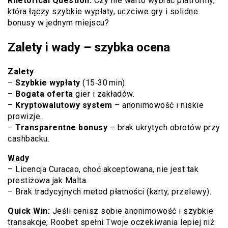
Rhetorical Question:
Czy nie warto wybrać platformy,
która łączy szybkie wypłaty, uczciwe gry i solidne
bonusy w jednym miejscu?
Zalety i wady – szybka ocena
Zalety
–
Szybkie wypłaty
(15‑30 min).
–
Bogata oferta
gier i zakładów.
–
Kryptowalutowy system
– anonimowość i niskie
prowizje.
–
Transparentne bonusy
– brak ukrytych obrotów przy
cashbacku.
Wady
– Licencja Curacao, choć akceptowana, nie jest tak
prestiżowa jak Malta.
– Brak tradycyjnych metod płatności (karty, przelewy).
Quick Win:
Jeśli cenisz sobie anonimowość i szybkie
transakcje, Roobet spełni Twoje oczekiwania lepiej niż