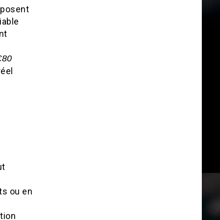
oposent
iable
nt
€80
réel
ut
ts ou en
tion