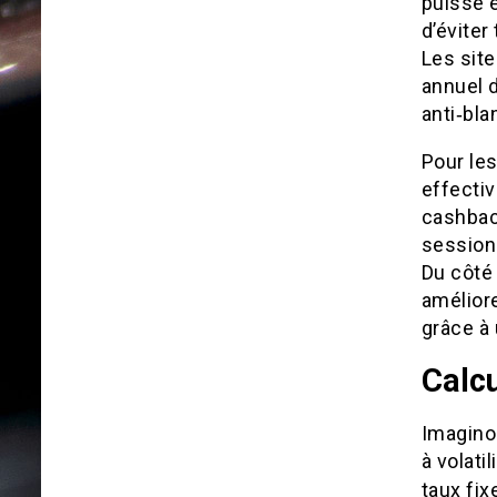
puisse e
d’éviter
Les sit
annuel d
anti‑bl
Pour les
effecti
cashbac
session 
Du côté 
améliore
grâce à 
Calcu
Imagino
à volat
taux fix