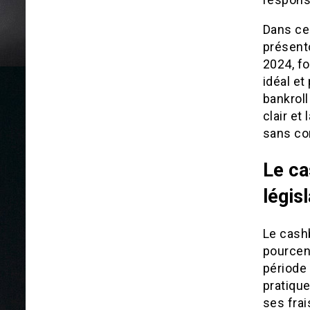
Dans ce
présento
2024, fo
idéal et
bankroll
clair et
sans co
Le ca
légis
Le cashb
pourcent
période
pratique
ses frais