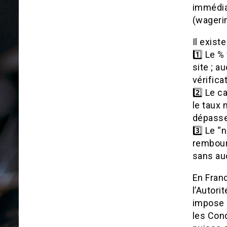
immédia
(wageri
Il exist
1️⃣ Le %
site ; a
vérificat
2️⃣ Le 
le taux 
dépasse
3️⃣ Le “
rembour
sans au
En Fran
l’Autori
impose 
les Cond