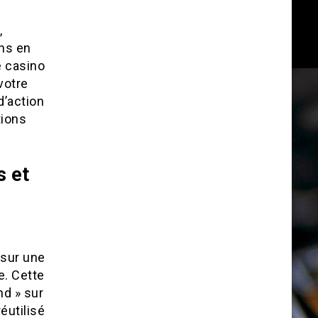
,
ons en
e casino
votre
d’action
tions
s et
n
 sur une
. Cette
nd » sur
réutilisé