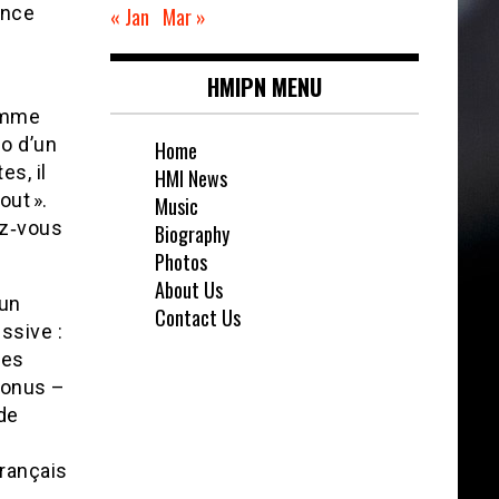
ence
« Jan
Mar »
HMIPN MENU
omme
no d’un
Home
es, il
HMI News
out ».
Music
ez‑vous
Biography
Photos
About Us
 un
Contact Us
ssive :
ses
bonus –
de
rançais