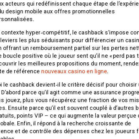
x acteurs qui redéfinissent chaque étape de l’expéri
 du design mobile aux offres promotionnelles
rsonnalisées.
 contexte hyper‑compétitif, le cashback s’impose c
 leviers les plus séduisants pour différencier un casi
n offrant un remboursement partiel sur les pertes nett
 boucle positive où le joueur sent qu’il ne « perd pas t
couvrir les meilleures propositions du moment, rend
ite de référence
nouveaux casino en ligne
.
 le cashback devient‑il le critère décisif pour choisir
 D’abord parce qu’il agit comme une assurance progre
us jouez, plus vous récupérez une fraction de vos mi
s. Ensuite parce qu’il est souvent couplé à d’autres 
atuits, points VIP – ce qui augmente la valeur perçue 
globale. Enfin, il répond à la recherche croissante de
rence et de contrôle des dépenses chez les joueurs f
ables.