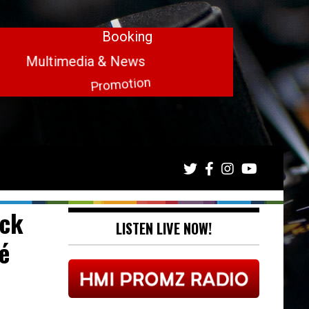
ack
LISTEN LIVE NOW!
é