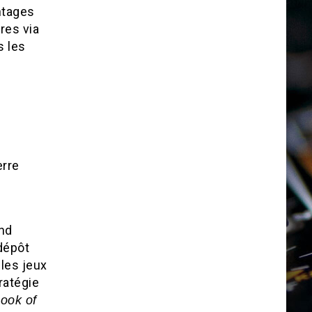
ntages
res via
s les
erre
ond
dépôt
 les jeux
ratégie
ook of