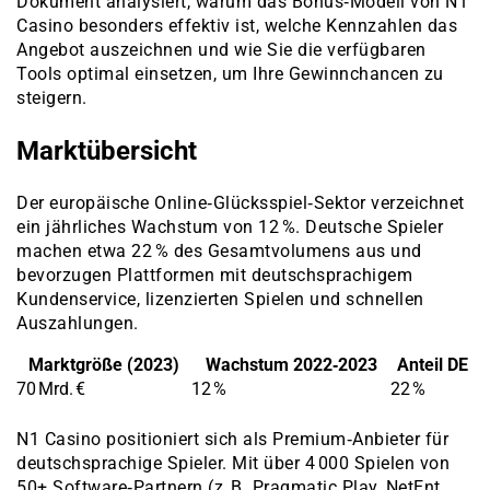
Dokument analysiert, warum das Bonus‑Modell von N1
Casino besonders effektiv ist, welche Kennzahlen das
Angebot auszeichnen und wie Sie die verfügbaren
Tools optimal einsetzen, um Ihre Gewinnchancen zu
steigern.
Marktübersicht
Der europäische Online‑Glücksspiel‑Sektor verzeichnet
ein jährliches Wachstum von 12 %. Deutsche Spieler
machen etwa 22 % des Gesamtvolumens aus und
bevorzugen Plattformen mit deutschsprachigem
Kundenservice, lizenzierten Spielen und schnellen
Auszahlungen.
Marktgröße (2023)
Wachstum 2022‑2023
Anteil DE
70 Mrd. €
12 %
22 %
N1 Casino positioniert sich als Premium‑Anbieter für
deutschsprachige Spieler. Mit über 4 000 Spielen von
50+ Software‑Partnern (z. B. Pragmatic Play, NetEnt,