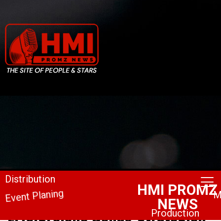
Erfolgreiche Bonus‑Strategien