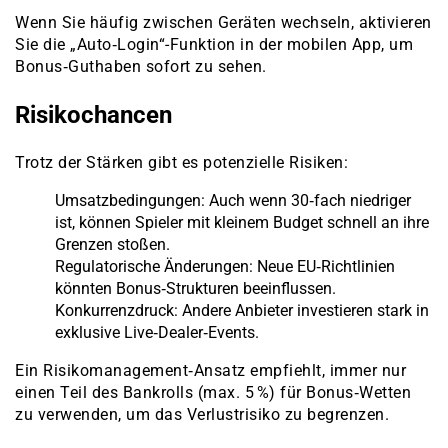
Wenn Sie häufig zwischen Geräten wechseln, aktivieren
Sie die „Auto‑Login“-Funktion in der mobilen App, um
Bonus‑Guthaben sofort zu sehen.
Risikochancen
Trotz der Stärken gibt es potenzielle Risiken:
Umsatzbedingungen: Auch wenn 30‑fach niedriger
ist, können Spieler mit kleinem Budget schnell an ihre
Grenzen stoßen.
Regulatorische Änderungen: Neue EU‑Richtlinien
könnten Bonus‑Strukturen beeinflussen.
Konkurrenzdruck: Andere Anbieter investieren stark in
exklusive Live‑Dealer‑Events.
Ein Risikomanagement‑Ansatz empfiehlt, immer nur
einen Teil des Bankrolls (max. 5 %) für Bonus‑Wetten
zu verwenden, um das Verlustrisiko zu begrenzen.