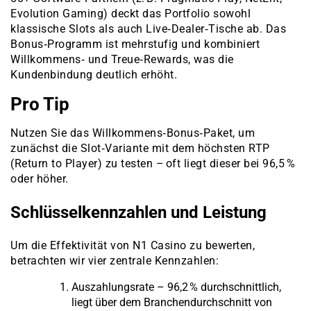
Evolution Gaming) deckt das Portfolio sowohl
klassische Slots als auch Live‑Dealer‑Tische ab. Das
Bonus‑Programm ist mehrstufig und kombiniert
Willkommens‑ und Treue‑Rewards, was die
Kundenbindung deutlich erhöht.
Pro Tip
Nutzen Sie das Willkommens‑Bonus‑Paket, um
zunächst die Slot‑Variante mit dem höchsten RTP
(Return to Player) zu testen – oft liegt dieser bei 96,5 %
oder höher.
Schlüsselkennzahlen und Leistung
Um die Effektivität von N1 Casino zu bewerten,
betrachten wir vier zentrale Kennzahlen:
Auszahlungsrate – 96,2 % durchschnittlich,
liegt über dem Branchendurchschnitt von