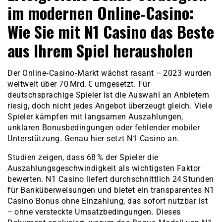
im modernen Online‑Casino:
Wie Sie mit N1 Casino das Beste
aus Ihrem Spiel herausholen
Der Online‑Casino‑Markt wächst rasant – 2023 wurden
weltweit über 70 Mrd. € umgesetzt. Für
deutschsprachige Spieler ist die Auswahl an Anbietern
riesig, doch nicht jedes Angebot überzeugt gleich. Viele
Spieler kämpfen mit langsamen Auszahlungen,
unklaren Bonusbedingungen oder fehlender mobiler
Unterstützung. Genau hier setzt N1 Casino an.
Studien zeigen, dass 68 % der Spieler die
Auszahlungsgeschwindigkeit als wichtigsten Faktor
bewerten. N1 Casino liefert durchschnittlich 24 Stunden
für Banküberweisungen und bietet ein transparentes N1
Casino Bonus ohne Einzahlung, das sofort nutzbar ist
– ohne versteckte Umsatzbedingungen. Dieses