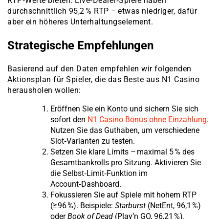
RTP‑Werte bieten. Live‑Dealer‑Spiele haben
durchschnittlich 95,2 % RTP – etwas niedriger, dafür
aber ein höheres Unterhaltungselement.
Strategische Empfehlungen
Basierend auf den Daten empfehlen wir folgenden
Aktionsplan für Spieler, die das Beste aus N1 Casino
herausholen wollen:
Eröffnen Sie ein Konto und sichern Sie sich
sofort den
N1 Casino Bonus ohne Einzahlung
.
Nutzen Sie das Guthaben, um verschiedene
Slot‑Varianten zu testen.
Setzen Sie klare Limits – maximal 5 % des
Gesamtbankrolls pro Sitzung. Aktivieren Sie
die Selbst‑Limit‑Funktion im
Account‑Dashboard.
Fokussieren Sie auf Spiele mit hohem RTP
(≥ 96 %). Beispiele:
Starburst
(NetEnt, 96,1 %)
oder
Book of Dead
(Play’n GO, 96,21 %).