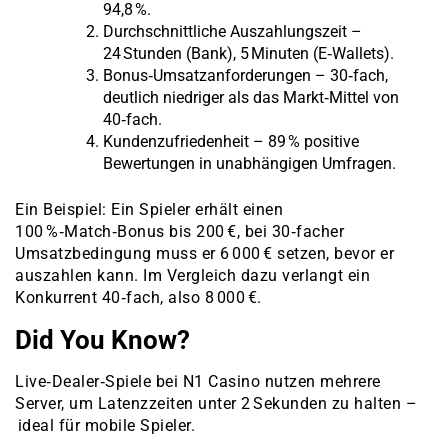
94,8 %.
Durchschnittliche Auszahlungszeit –
24 Stunden (Bank), 5 Minuten (E‑Wallets).
Bonus‑Umsatzanforderungen – 30‑fach,
deutlich niedriger als das Markt‑Mittel von
40‑fach.
Kundenzufriedenheit – 89 % positive
Bewertungen in unabhängigen Umfragen.
Ein Beispiel: Ein Spieler erhält einen
100 %‑Match‑Bonus bis 200 €, bei 30‑facher
Umsatzbedingung muss er 6 000 € setzen, bevor er
auszahlen kann. Im Vergleich dazu verlangt ein
Konkurrent 40‑fach, also 8 000 €.
Did You Know?
Live‑Dealer‑Spiele bei N1 Casino nutzen mehrere
Server, um Latenzzeiten unter 2 Sekunden zu halten –
ideal für mobile Spieler.