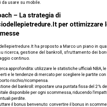
i da usare su mobile.
ach – La strategia di
ciodellepietredure.It per ottimizzare 
messe
dellepietredure.It ha proposto a Marco un piano in quat
u ricerca, gestione del bankroll, sfruttamento dei bo
aggio continuo.
erca approfondita: utilizzare le statistiche ufficiali NBA, le 
erti e le tendenze di mercato per scegliere le partite con i
porto rischio/ricompensa.
tione del bankroll: impostare una puntata fissa del 2 % de
itale disponibile per ogni scommessa, riducendo l’impatt
ntuali perdite.
uttare il bonus benvenuto: convertire il bonus in scomm