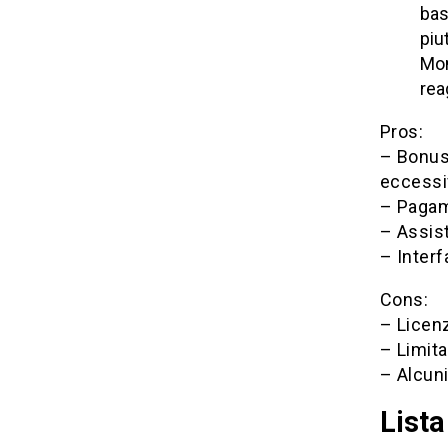
bas
piu
Mon
rea
Pros:
– Bonus
eccessi
– Pagame
– Assist
– Interf
Cons:
– Licenz
– Limita
– Alcuni
Lista