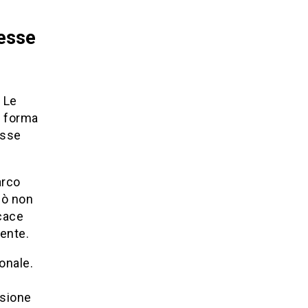
messe
. Le
i forma
esse
arco
nò non
icace
ente.
onale.
usione