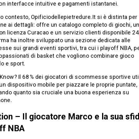
con interfacce intuitive e pagamenti istantanei.
o contesto, Opificiodellepietredure.It si è distinta per
ne ai dettagli: offre un catalogo completo di giochi, u
on licenza Curacao e un servizio clienti disponibile 24
rma ha inoltre sviluppato una sezione dedicata alle
e sui grandi eventi sportivi, tra cui i playoff NBA, p
appassionati di basket che vogliono combinare gioco
o e sport.
Know? Il 68 % dei giocatori di scommesse sportive uti
n dispositivo mobile per piazzare le proprie puntate,
ando quanto sia cruciale una buona esperienza su
one.
tion – Il giocatore Marco e la sua sfid
ff NBA