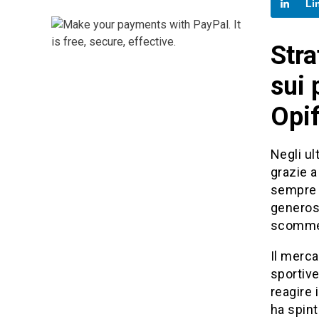
Li
Stra
sui 
Opif
Negli u
grazie a
sempre 
generosi
scommet
Il merca
sportive
reagire 
ha spint