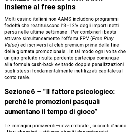
insieme ai free spins
Molti casino italiani non AAMS includono programmi
fedeltà che restituiscono l’​8–12%​ degli importi netti
persa nelle ultime settimane . Per combinarli basta
attivare simultaneamente l’offerta FPV (
Free Play
) ed iscriversì al club premium prima della fine
Value
della giornata promozionale . In tal modo ogni volta che
un giro gratuito risulta perdente partecipa comunque
alla formula cash‐back evitando doppie penalizzazioni
sugli stessi fondamentalmente inutilizzati capitalesul
conto reale.
Sezione 6 – “Il fattore psicologico:
perché le promozioni pasquali
aumentano il tempo di gioco”
Le immagini primaverili—uova colorate , cuccioli d’asino