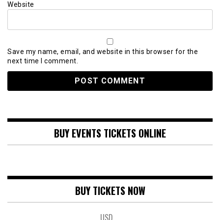
Website
Save my name, email, and website in this browser for the
next time I comment.
BUY EVENTS TICKETS ONLINE
BUY TICKETS NOW
USD