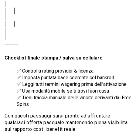
│
│ │ │
│
│ │ │
│
│
────
Checklist finale stampa / salva su cellulare
✅ Controlla rating provider & licenza
✅ Imposta puntata base coerente col bankroll
✅ Leggi tutti termini wagering prima dell’attivazione
✅ Usa modalità mobile se ti trovi fuori casa
✅ Tieni traccia manuale delle vincite derivanti dai Free
Spins
Con questi passaggi sarai pronto ad affrontare
qualsiasi offerta pasquale mantenendo piena visibilità
sul rapporto cost–benefit reale.