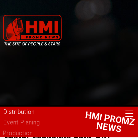
Easter Economic Spin‑Off: