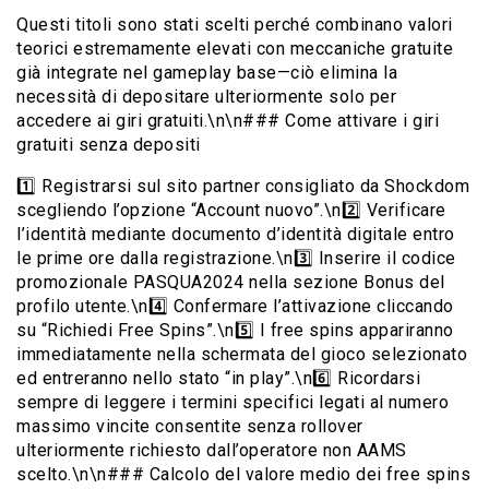
Questi titoli sono stati scelti perché combinano valori
teorici estremamente elevati con meccaniche gratuite
già integrate nel gameplay base—ciò elimina la
necessità di depositare ulteriormente solo per
accedere ai giri gratuiti.\n\n### Come attivare i giri
gratuiti senza depositi
1️⃣ Registrarsi sul sito partner consigliato da Shockdom
scegliendo l’opzione “Account nuovo”.\n2️⃣ Verificare
l’identità mediante documento d’identità digitale entro
le prime ore dalla registrazione.\n3️⃣ Inserire il codice
promozionale PASQUA2024 nella sezione Bonus del
profilo utente.\n4️⃣ Confermare l’attivazione cliccando
su “Richiedi Free Spins”.\n5️⃣ I free spins appariranno
immediatamente nella schermata del gioco selezionato
ed entreranno nello stato “in play”.\n6️⃣ Ricordarsi
sempre di leggere i termini specifici legati al numero
massimo vincite consentite senza rollover
ulteriormente richiesto dall’operatore non AAMS
scelto.\n\n### Calcolo del valore medio dei free spins