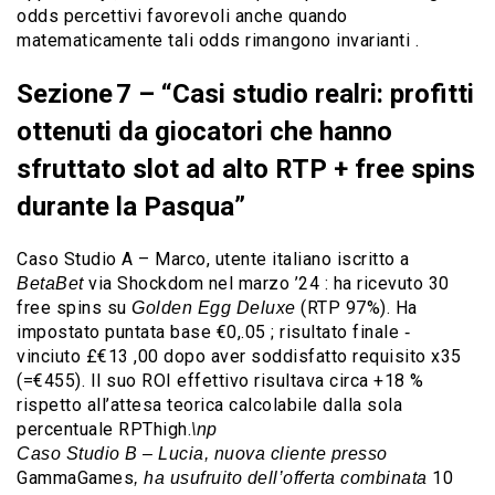
odds percettivi favorevoli anche quando
matematicamente tali odds rimangono invarianti .
Sezione 7 – “Casi studio realri: profitti
ottenuti da giocatori che hanno
sfruttato slot ad alto RTP + free spins
durante la Pasqua”
Caso Studio A – Marco, utente italiano iscritto a
via Shockdom nel marzo ’24 : ha ricevuto 30
BetaBet
free spins su
(RTP 97%). Ha
Golden Egg Deluxe
impostato puntata base €0,.05 ; risultato finale ‑
vinciuto £€13 ,00 dopo aver soddisfatto requisito x35
(=€455). Il suo ROI effettivo risultava circa +18 %
rispetto all’attesa teorica calcolabile dalla sola
percentuale RPThigh.
\np
Caso Studio B – Lucia, nuova cliente presso
GammaGames
10
, ha usufruito dell’offerta combinata