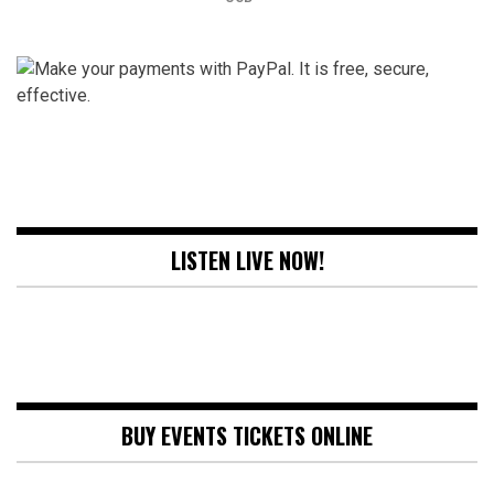
LISTEN LIVE NOW!
BUY EVENTS TICKETS ONLINE