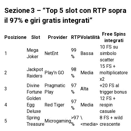
Sezione 3 – “Top 5 slot con RTP sopra
il 97% e giri gratis integrati”
Free Spins
Posizione
Slot
Provider
RTP
Volatilità
integrati
10 FS su
Mega
99
1
NetEnt
Bassa
simbolo
Joker
%
scatter
15 FS +
Jackpot
98
2
Play’n GO
Media
moltiplicatore
Raiders
%
x2
Divine
Pragmatic
97
+20 FS al
3
Alta
Fortune
Play
%
trigger bonus
Golden
12 FS +
97
4
Egg
Red Tiger
Media
respin
%
Deluxe
casuale
Spring
>97
\
8 FS + wild
5
Microgaming
Treasure
%
<media>
crescente