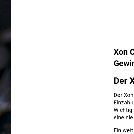
Xon C
Gewin
Der 
Der Xon
Einzahl
Wichtig 
eine nie
Ein weit