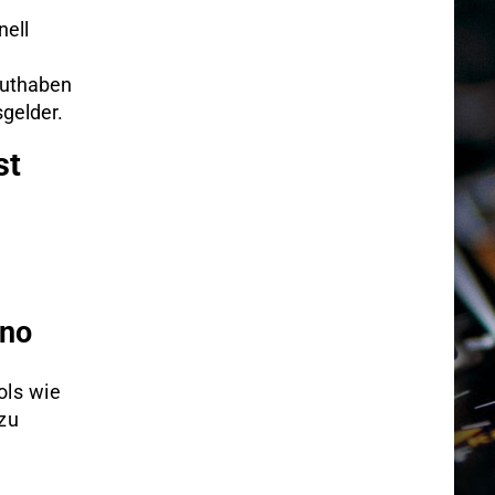
nell
sguthaben
gelder.
st
ino
ols wie
 zu