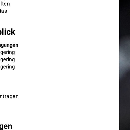
hlten
das
lick
ngungen
gering
gering
gering
ntragen
ngen