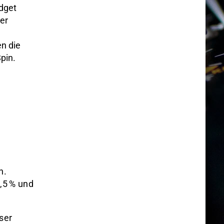
udget
ser
n die
pin.
n.
,5 % und
ser