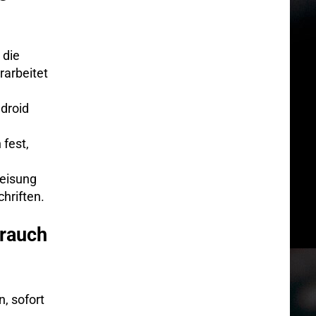
 die
arbeitet
ndroid
 fest,
weisung
chriften.
brauch
, sofort