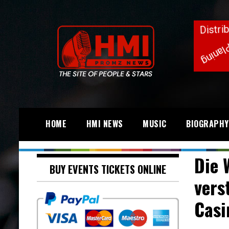
HOME
HMI NEWS
MUSIC
BIOGRAPHY
Die 
BUY EVENTS TICKETS ONLINE
vers
Casi