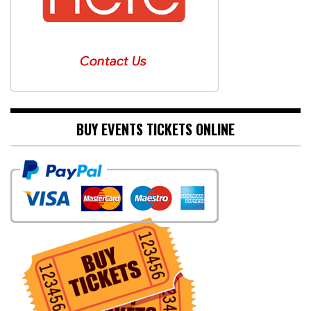
BUY EVENTS TICKETS ONLINE