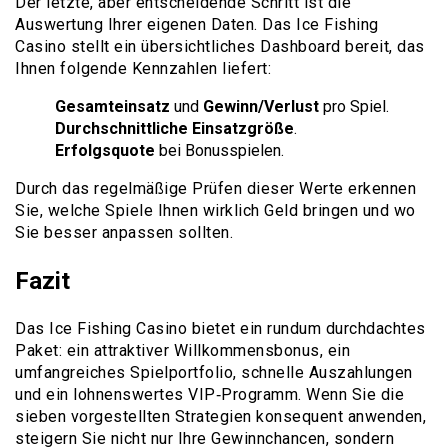
Der letzte, aber entscheidende Schritt ist die
Auswertung Ihrer eigenen Daten. Das Ice Fishing
Casino stellt ein übersichtliches Dashboard bereit, das
Ihnen folgende Kennzahlen liefert:
Gesamteinsatz
und
Gewinn/Verlust
pro Spiel.
Durchschnittliche Einsatzgröße
.
Erfolgsquote
bei Bonusspielen.
Durch das regelmäßige Prüfen dieser Werte erkennen
Sie, welche Spiele Ihnen wirklich Geld bringen und wo
Sie besser anpassen sollten.
Fazit
Das Ice Fishing Casino bietet ein rundum durchdachtes
Paket: ein attraktiver Willkommensbonus, ein
umfangreiches Spielportfolio, schnelle Auszahlungen
und ein lohnenswertes VIP‑Programm. Wenn Sie die
sieben vorgestellten Strategien konsequent anwenden,
steigern Sie nicht nur Ihre Gewinnchancen, sondern