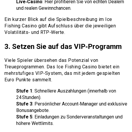
Live‑Casino
: Hier profitieren Sie von echten Dealern
und realen Gewinnchancen.
Ein kurzer Blick auf die Spielbeschreibung im Ice
Fishing Casino gibt Aufschluss über die jeweiligen
Volatilitäts‑ und RTP‑Werte.
3. Setzen Sie auf das VIP‑Programm
Viele Spieler übersehen das Potenzial von
Treueprogrammen. Das Ice Fishing Casino bietet ein
mehrstufiges VIP‑System, das mit jedem gespielten
Euro Punkte sammelt.
Stufe 1
: Schnellere Auszahlungen (innerhalb von
24 Stunden).
Stufe 3
: Persönlicher Account‑Manager und exklusive
Bonusangebote.
Stufe 5
: Einladungen zu Sonderveranstaltungen und
höhere Wettlimits.