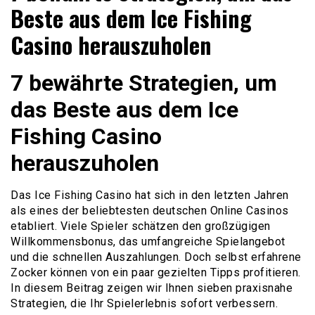
Beste aus dem Ice Fishing
Casino herauszuholen
7 bewährte Strategien, um
das Beste aus dem Ice
Fishing Casino
herauszuholen
Das Ice Fishing Casino hat sich in den letzten Jahren
als eines der beliebtesten deutschen Online Casinos
etabliert. Viele Spieler schätzen den großzügigen
Willkommensbonus, das umfangreiche Spielangebot
und die schnellen Auszahlungen. Doch selbst erfahrene
Zocker können von ein paar gezielten Tipps profitieren.
In diesem Beitrag zeigen wir Ihnen sieben praxisnahe
Strategien, die Ihr Spielerlebnis sofort verbessern.