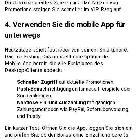
Durch konsequentes Spielen und das Nutzen von
Promotions steigen Sie schneller im VIP‑Rang auf.
4. Verwenden Sie die mobile App für
unterwegs
Heutzutage spielt fast jeder von seinem Smartphone.
Das Ice Fishing Casino stellt eine optimierte
Mobile‑App bereit, die alle Funktionen des
Desktop‑Clients abdeckt.
Schneller Zugriff
auf aktuelle Promotionen.
Push‑Benachrichtigungen
für neue Freispiele oder
Sonderaktionen.
Nahtlose Ein‑ und Auszahlung
mit gängigen
Zahlungsmethoden wie PayPal, Sofortüberweisung
und Trustly.
Ein kurzer Test: Öffnen Sie die App, loggen Sie sich ein
und prüfen Sie, ob der Bonus ohne Einzahlung bereits