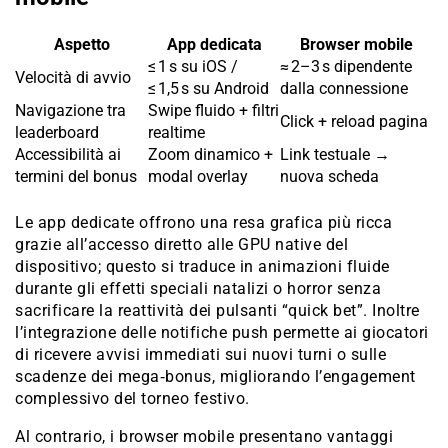
Aspetto
App dedicata
Browser mobile
≤ 1 s su iOS /
≈ 2–3 s dipendente
Velocità di avvio
≤ 1,5 s su Android
dalla connessione
Navigazione tra
Swipe fluido + filtri
Click + reload pagina
leaderboard
realtime
Accessibilità ai
Zoom dinamico +
Link testuale →
termini del bonus
modal overlay
nuova scheda
Le app dedicate offrono una resa grafica più ricca
grazie all’accesso diretto alle GPU native del
dispositivo; questo si traduce in animazioni fluide
durante gli effetti speciali natalizi o horror senza
sacrificare la reattività dei pulsanti “quick bet”. Inoltre
l’integrazione delle notifiche push permette ai giocatori
di ricevere avvisi immediati sui nuovi turni o sulle
scadenze dei mega‑bonus, migliorando l’engagement
complessivo del torneo festivo.
Al contrario, i browser mobile presentano vantaggi