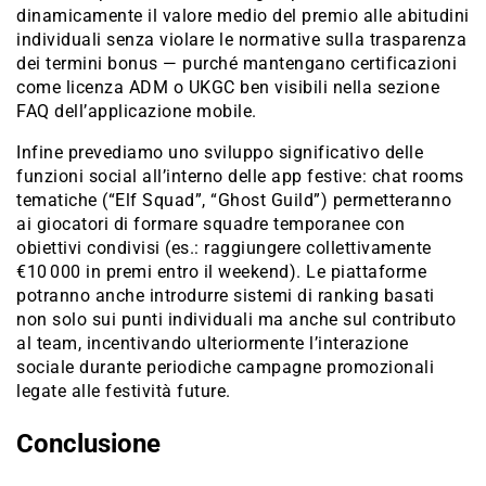
dinamicamente il valore medio del premio alle abitudini
individuali senza violare le normative sulla trasparenza
dei termini bonus — purché mantengano certificazioni
come licenza ADM o UKGC ben visibili nella sezione
FAQ dell’applicazione mobile.
Infine prevediamo uno sviluppo significativo delle
funzioni social all’interno delle app festive: chat rooms
tematiche (“Elf Squad”, “Ghost Guild”) permetteranno
ai giocatori di formare squadre temporanee con
obiettivi condivisi (es.: raggiungere collettivamente
€10 000 in premi entro il weekend). Le piattaforme
potranno anche introdurre sistemi di ranking basati
non solo sui punti individuali ma anche sul contributo
al team, incentivando ulteriormente l’interazione
sociale durante periodiche campagne promozionali
legate alle festività future.
Conclusione