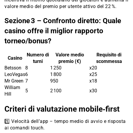
valore medio del premio per utente attivo del 22 %.
Sezione 3 – Confronto diretto: Quale
casino offre il miglior rapporto
torneo/bonus?
Numero di
Valore medio
Requisito di
Casino
turni
premio (€)
scommessa
Betsson
8
1 250
x20
LeoVegas
6
1 800
x25
Mr Green
7
950
x18
William
5
2 100
x30
Hill
Criteri di valutazione mobile‑first
1️⃣ Velocità dell’app – tempo medio di avvio e risposta
ai comandi touch.