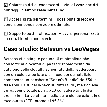
2️⃣ Chiarezza della leaderboard – visualizzazione dei
punteggi in tempo reale senza lag.
3️⃣ Accessibilità dei termini – possibilità di leggere
condizioni bonus con zoom ottimale.
4️⃣ Supporto push notification – avvisi personalizzati
su nuovi turni o bonus extra.
Caso studio: Betsson vs LeoVegas
Betsson si distingue per una UI minimalista che
consente ai giocatori di passare rapidamente dal
catalogo delle slot alla schermata della leaderboard
con un solo swipe laterale. Il suo bonus natalizio
comprende un pacchetto “Santa’s Bundle” da €50 in
free spin + €30 cash‑back su tutti i turni, ma richiede
un wagering totale pari a x20 sul valore totale dei
premi vinti. La volatilità media delle slot selezionate è
medio‑alta (RTP intorno al 95,8 %).