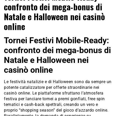
confronto dei mega‑bonus di
Natale e Halloween nei casinò
online
Tornei Festivi Mobile‑Ready:
confronto dei mega‑bonus di
Natale e Halloween nei
casinò online
Le festività natalizie e di Halloween sono da sempre un
potente catalizzatore per offerte straordinarie nei
casinò online. Le piattaforme sfruttano l’atmosfera
festiva per lanciare tornei a premi gonfiati, free spin
tematici e cash‑back spettrali, creando un vero e
proprio “shopping season” del gioco d’azzardo online.
Parallelamente, la domanda di esperienze su