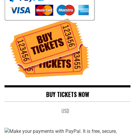
BUY TICKETS NOW
USD