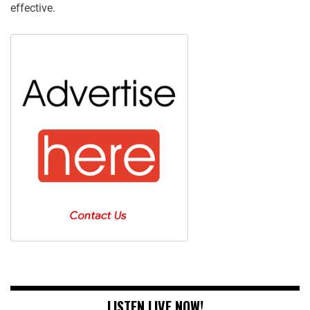
LISTEN LIVE NOW!