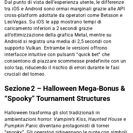
Dal punto di vista dell’esperienza utente, le differenze
tra iOS e Android sono ormai marginali grazie alle API
cross‑platform adottate da operatori come Betsson e
LeoVegas. Su iOS le app mostrano tempi di
caricamento inferiori a 2 secondi grazie
all’ottimizzazione della grafica Metal, mentre su
Android si registra una media di 2,5 secondi con
supporto Vulkan. Entrambe le versioni offrono
interfacce intuitive con pulsanti “quick bet” che
consentono di piazzare scommesse predefinite con un
solo tap, riducendo il rischio di errori durante le fasi
cruciali del torneo.
Sezione 2 – Halloween Mega‑Bonus &
“Spooky” Tournament Structures
Halloween trasforma gli slot tradizionali in
ambientazioni horror:
Vampire’s Kiss
,
Haunted House
e
Pumpkin Panic
diventano protagonisti di tornei
“spooky”. Gli operatori ridisegnano le ruote con simboli