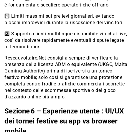
è fondamentale scegliere operatori che offrano:
1️⃣ Limiti massimi sui prelievi giornalieri, evitando
blocchi improvvisi durante la riscossione dei vincitori.
2️⃣ Supporto clienti multilingue disponibile via chat live,
così da risolvere rapidamente eventuali dispute legate
ai termini bonus.
Reseauvoltaire.Net consiglia sempre di verificare la
presenza della licenza ADM o equivalente (UKGC, Malta
Gaming Authority) prima di iscriversi a un torneo
festivo mobile; solo così si garantisce una protezione
completa contro frodi e pratiche commerciali scorrette
nel contesto delle scommesse sportive o del gioco
d’azzardo online più ampio.
Sezione 6 – Esperienze utente : UI/UX
dei tornei festive su app vs browser
mobile