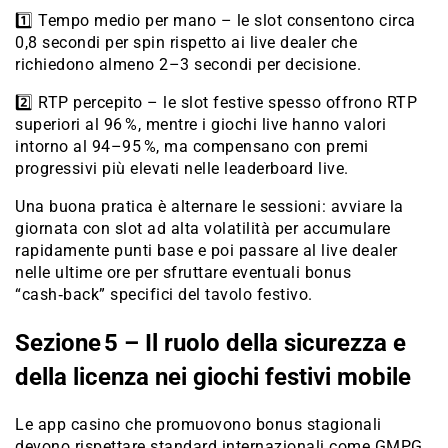
1️⃣ Tempo medio per mano – le slot consentono circa
0,8 secondi per spin rispetto ai live dealer che
richiedono almeno 2–3 secondi per decisione.
2️⃣ RTP percepito – le slot festive spesso offrono RTP
superiori al 96 %, mentre i giochi live hanno valori
intorno al 94–95 %, ma compensano con premi
progressivi più elevati nelle leaderboard live.
Una buona pratica è alternare le sessioni: avviare la
giornata con slot ad alta volatilità per accumulare
rapidamente punti base e poi passare al live dealer
nelle ultime ore per sfruttare eventuali bonus
“cash‑back” specifici del tavolo festivo.
Sezione 5 – Il ruolo della sicurezza e
della licenza nei giochi festivi mobile
Le app casino che promuovono bonus stagionali
devono rispettare standard internazionali come GMPG