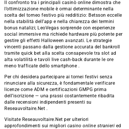
Il confronto tra i principali casinò online dimostra che
l’ottimizzazione mobile è ormai determinante nella
scelta del torneo festivo più redditizio: Betsson eccelle
nella stabilità dell’app e nella chiarezza dei termini
bonus natalizi; LeoVegas sorprende con esperienze
social immersive ma richiede hardware più potente per
gestire gli effetti Halloween avanzati. Le strategie
vincenti passano dalla gestione accurata del bankroll
tramite quick bet alla scelta consapevole tra slot ad
alta volatilità e tavoli live cash‑back durante le ore
meno trafficate dello smartphone .
Per chi desidera partecipare ai tornei festivi senza
rinunciare alla sicurezza, è fondamentale verificare
licenze come ADM e certificazioni GMPG prima
dell’iscrizione — una prassi costantemente ribadita
dalle recensioni indipendenti presenti su
Reseauvoltaire.Net .
Visitate Reseauvoltaire.Net per ulteriori
approfondimenti sui migliori
casino online stranieri
ed