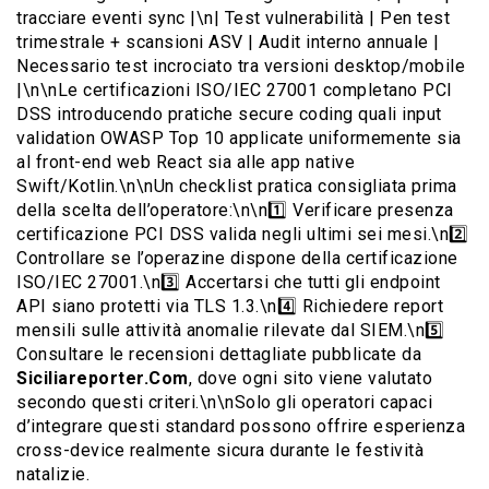
tracciare eventi sync |\n| Test vulnerabilità | Pen test
trimestrale + scansioni ASV | Audit interno annuale |
Necessario test incrociato tra versioni desktop/mobile
|\n\nLe certificazioni ISO/IEC 27001 completano PCI
DSS introducendo pratiche secure coding quali input
validation OWASP Top 10 applicate uniformemente sia
al front-end web React sia alle app native
Swift/Kotlin.\n\nUn checklist pratica consigliata prima
della scelta dell’operatore:\n\n1️⃣ Verificare presenza
certificazione PCI DSS valida negli ultimi sei mesi.\n2️⃣
Controllare se l’opera­zine dispone della certificazione
ISO/IEC 27001.\n3️⃣ Accertarsi che tutti gli endpoint
API siano protetti via TLS 1.3.\n4️⃣ Richiedere report
mensili sulle attività anomalie rilevate dal SIEM.\n5️⃣
Consultare le recensioni dettagliate pubblicate da
Siciliareporter.Com
, dove ogni sito viene valutato
secondo questi criteri.\n\nSolo gli operatori capaci
d’integrare questi standard possono offrire esperienza
cross-device realmente sicura durante le festività
natalizie.