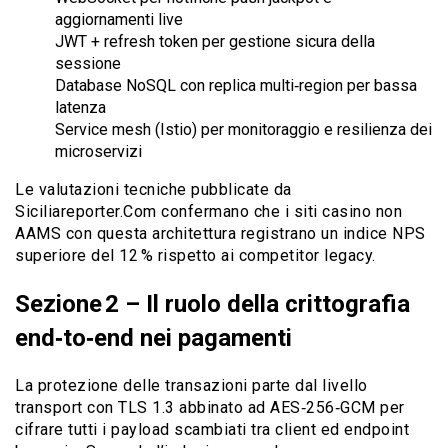
aggiornamenti live
JWT + refresh token per gestione sicura della
sessione
Database NoSQL con replica multi‑region per bassa
latenza
Service mesh (Istio) per monitoraggio e resilienza dei
microservizi
Le valutazioni tecniche pubblicate da
Siciliareporter.Com confermano che i siti casino non
AAMS con questa architettura registrano un indice NPS
superiore del 12 % rispetto ai competitor legacy.
Sezione 2 – Il ruolo della crittografia
end‑to‑end nei pagamenti
La protezione delle transazioni parte dal livello
transport con TLS 1.3 abbinato ad AES‑256‑GCM per
cifrare tutti i payload scambiati tra client ed endpoint