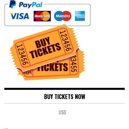
BUY TICKETS NOW
USD