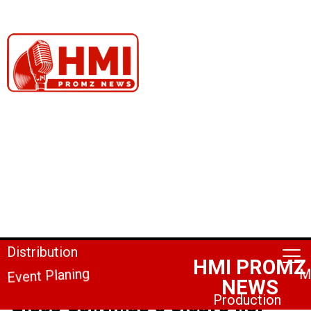
Gioco Continuo e Sicuro nel