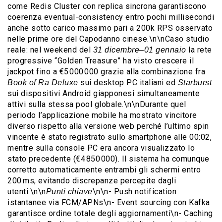
come Redis Cluster con replica sincrona garantiscono
coerenza eventual-consistency entro pochi millisecondi
anche sotto carico massimo pari a 200k RPS osservato
nelle prime ore del Capodanno cinese.\n\nCaso studio
reale: nel weekend del
la rete
31 dicembre–01 gennaio
progressive “Golden Treasure” ha visto crescere il
jackpot fino a €5 000 000 grazie alla combinazione fra
sui desktop PC italiani ed
Book of Ra Deluxe
Starburst
sui dispositivi Android giapponesi simultaneamente
attivi sulla stessa pool globale.\n\nDurante quel
periodo l’applicazione mobile ha mostrato vincitore
diverso rispetto alla versione web perché l’ultimo spin
vincente è stato registrato sullo smartphone alle 00:02,
mentre sulla console PC era ancora visualizzato lo
stato precedente (€4 850 000). Il sistema ha comunque
corretto automaticamente entrambi gli schermi entro
200 ms, evitando discrepanze percepite dagli
utenti.\n\n
\n\n- Push notification
Punti chiave
istantanee via FCM/APNs\n- Event sourcing con Kafka
garantisce ordine totale degli aggiornamenti\n- Caching