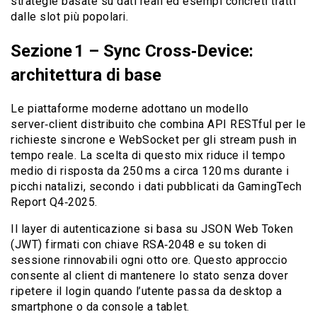
strategie basate su dati reali ed esempi concreti tratti
dalle slot più popolari.
Sezione 1 – Sync Cross‑Device:
architettura di base
Le piattaforme moderne adottano un modello
server‑client distribuito che combina API RESTful per le
richieste sincrone e WebSocket per gli stream push in
tempo reale. La scelta di questo mix riduce il tempo
medio di risposta da 250 ms a circa 120 ms durante i
picchi natalizi, secondo i dati pubblicati da GamingTech
Report Q4‑2025.
Il layer di autenticazione si basa su JSON Web Token
(JWT) firmati con chiave RSA‑2048 e su token di
sessione rinnovabili ogni otto ore. Questo approccio
consente al client di mantenere lo stato senza dover
ripetere il login quando l’utente passa da desktop a
smartphone o da console a tablet.