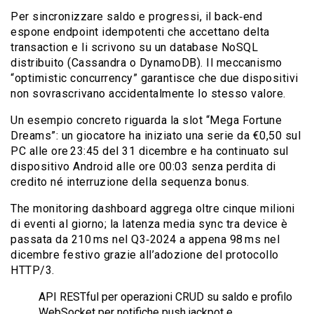
Per sincronizzare saldo e progressi, il back‑end
espone endpoint idempotenti che accettano delta
transaction e li scrivono su un database NoSQL
distribuito (Cassandra o DynamoDB). Il meccanismo
“optimistic concurrency” garantisce che due dispositivi
non sovrascrivano accidentalmente lo stesso valore.
Un esempio concreto riguarda la slot “Mega Fortune
Dreams”: un giocatore ha iniziato una serie da €0,50 sul
PC alle ore 23:45 del 31 dicembre e ha continuato sul
dispositivo Android alle ore 00:03 senza perdita di
credito né interruzione della sequenza bonus.
The monitoring dashboard aggrega oltre cinque milioni
di eventi al giorno; la latenza media sync tra device è
passata da 210 ms nel Q3‑2024 a appena 98 ms nel
dicembre festivo grazie all’adozione del protocollo
HTTP/3.
API RESTful per operazioni CRUD su saldo e profilo
WebSocket per notifiche push jackpot e