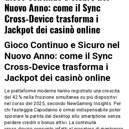
Nuovo Anno: come il Sync
Cross‑Device trasforma i
Jackpot dei casinò online
Gioco Continuo e Sicuro nel
Nuovo Anno: come il Sync
Cross‑Device trasforma i
Jackpot dei casinò online
Le piattaforme moderne hanno registrato una crescita
del 42 % nella fruizione simultanea su più dispositivi
nel corso del 2025, secondo NewGaming Insights. Per
chi festeggia Capodanno è ormai indispensabile poter
spostare la partita dal desktop allo smartphone senza
perdere crediti o bonus attivi. La continuità
cross‑device consente infatti al giocatore di mantenere