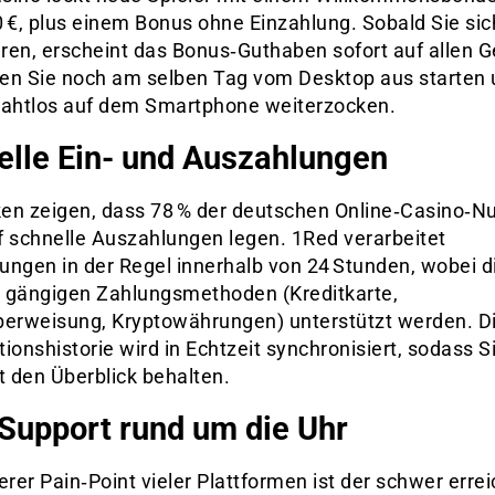
0 €, plus einem Bonus ohne Einzahlung. Sobald Sie sic
eren, erscheint das Bonus‑Guthaben sofort auf allen G
en Sie noch am selben Tag vom Desktop aus starten
nahtlos auf dem Smartphone weiterzocken.
elle Ein- und Auszahlungen
iken zeigen, dass 78 % der deutschen Online‑Casino‑N
f schnelle Auszahlungen legen. 1Red verarbeitet
ungen in der Regel innerhalb von 24 Stunden, wobei d
 gängigen Zahlungsmethoden (Kreditkarte,
berweisung, Kryptowährungen) unterstützt werden. D
ionshistorie wird in Echtzeit synchronisiert, sodass S
t den Überblick behalten.
Support rund um die Uhr
erer Pain‑Point vieler Plattformen ist der schwer erre