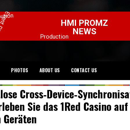
PHOTOS
ABOUT US
CONTACT US
lose Cross‑Device‑Synchronisa
rleben Sie das 1Red Casino auf
n Geräten