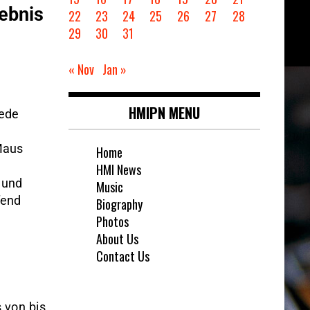
ebnis
22
23
24
25
26
27
28
29
30
31
« Nov
Jan »
HMIPN MENU
jede
Maus
Home
HMI News
 und
Music
fend
Biography
Photos
About Us
Contact Us
 von bis