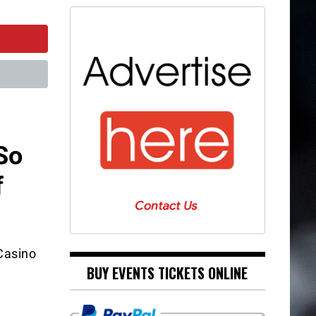
So
f
‑Casino
BUY EVENTS TICKETS ONLINE