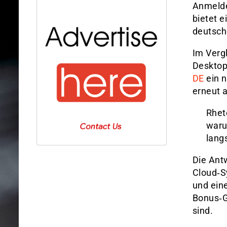
Anmelde
bietet 
deutsch
Im Vergl
Desktop
DE
ein n
erneut a
Rhet
waru
lang
Die Antw
Cloud‑S
und ein
Bonus‑G
sind.