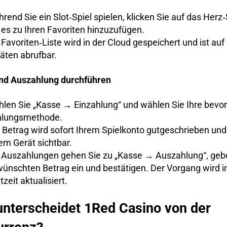
rend Sie ein Slot‑Spiel spielen, klicken Sie auf das Herz
es zu Ihren Favoriten hinzuzufügen.
 Favoriten‑Liste wird in der Cloud gespeichert und ist auf 
äten abrufbar.
und Auszahlung durchführen
len Sie „Kasse → Einzahlung“ und wählen Sie Ihre bevo
lungsmethode.
 Betrag wird sofort Ihrem Spielkonto gutgeschrieben und 
em Gerät sichtbar.
 Auszahlungen gehen Sie zu „Kasse → Auszahlung“, geb
ünschten Betrag ein und bestätigen. Der Vorgang wird i
tzeit aktualisiert.
nterscheidet 1Red Casino von der