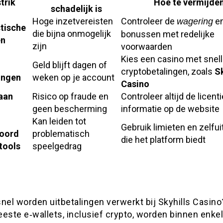
trik
Hoe te vermijde
schadelijk is
Hoge inzetvereisten
Controleer de
en
wagering
stische
die bijna onmogelijk
bonussen met redelijke
en
zijn
voorwaarden
Kies een casino met snel
Geld blijft dagen of
cryptobetalingen, zoals
Sk
ingen
weken op je account
Casino
aan
Risico op fraude en
Controleer altijd de licenti
geen bescherming
informatie op de website
Kan leiden tot
Gebruik limieten en zelfuit
oord
problematisch
die het platform biedt
tools
speelgedrag
nel worden uitbetalingen verwerkt bij Skyhills Casino
este e‑wallets, inclusief crypto, worden binnen enke