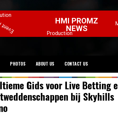
PHOTOS
ABOUT US
CONTACT US
ltieme Gids voor Live Betting 
tweddenschappen bij Skyhills
no