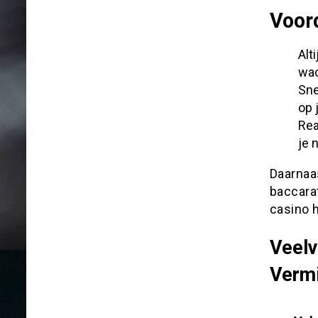
Voor
Alt
wac
Sne
op 
Rea
je 
Daarnaas
baccara
casino 
Veelv
Vermi