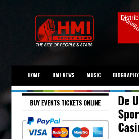
HOME
HMI NEWS
MUSIC
BIOGRAPHY
De U
BUY EVENTS TICKETS ONLINE
Spor
Casi