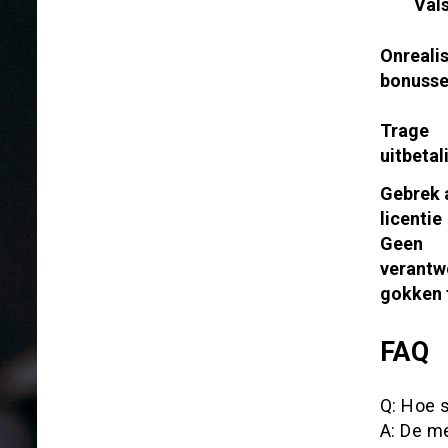
Vals
Onreali
bonuss
Trage
uitbetal
Gebrek 
licentie
Geen
verantw
gokken 
FAQ
Q: Hoe s
A: De me