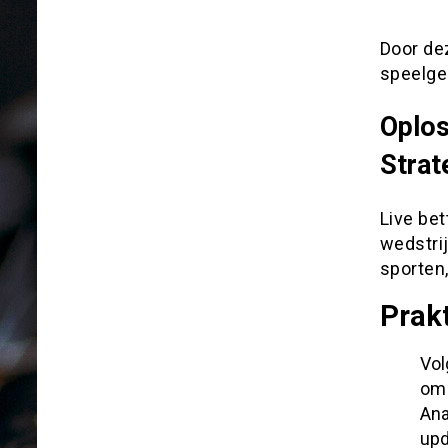
Door de
speelgel
Oplos
Strat
Live bet
wedstrij
sporten,
Prakt
Vol
om 
Ana
upd