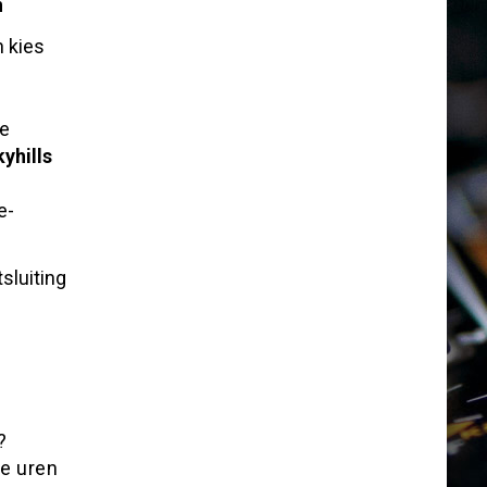
n
 kies
le
yhills
e-
sluiting
?
le uren