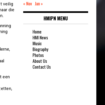
« Nov
Jan »
 veilig
maar die
n.
HMIPN MENU
unning
Home
ming
HMI News
Music
Biography
derne,
Photos
About Us
aal
Contact Us
ft een
zetten,