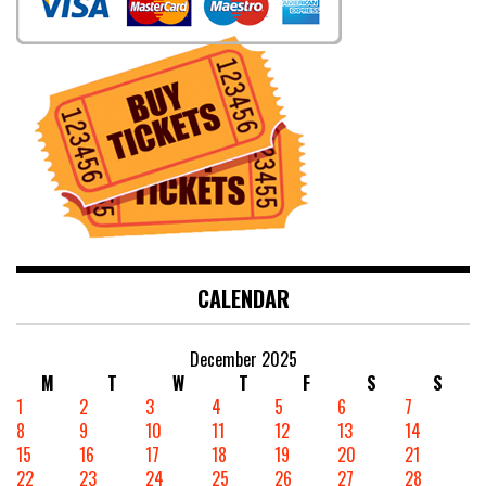
CALENDAR
December 2025
M
T
W
T
F
S
S
1
2
3
4
5
6
7
8
9
10
11
12
13
14
15
16
17
18
19
20
21
22
23
24
25
26
27
28