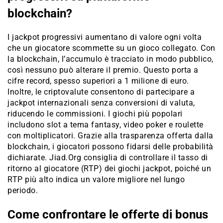
blockchain?
I jackpot progressivi aumentano di valore ogni volta
che un giocatore scommette su un gioco collegato. Con
la blockchain, l’accumulo è tracciato in modo pubblico,
così nessuno può alterare il premio. Questo porta a
cifre record, spesso superiori a 1 milione di euro.
Inoltre, le criptovalute consentono di partecipare a
jackpot internazionali senza conversioni di valuta,
riducendo le commissioni. I giochi più popolari
includono slot a tema fantasy, video poker e roulette
con moltiplicatori. Grazie alla trasparenza offerta dalla
blockchain, i giocatori possono fidarsi delle probabilità
dichiarate. Jiad.Org consiglia di controllare il tasso di
ritorno al giocatore (RTP) dei giochi jackpot, poiché un
RTP più alto indica un valore migliore nel lungo
periodo.
Come confrontare le offerte di bonus