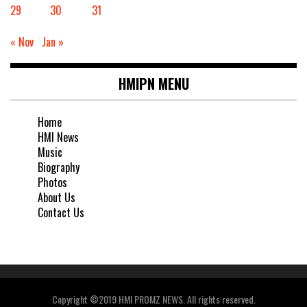
29
30
31
« Nov
Jan »
HMIPN MENU
Home
HMI News
Music
Biography
Photos
About Us
Contact Us
Copyright ©2019 HMI PROMZ NEWS. All rights reserved.