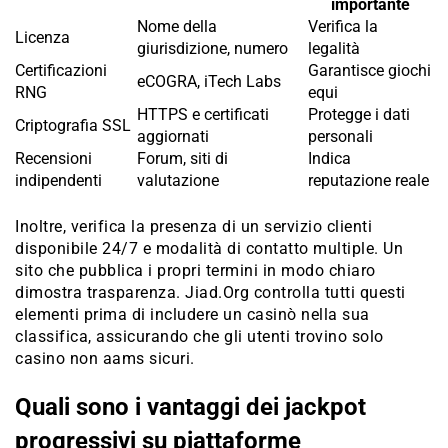
importante
Nome della
Verifica la
Licenza
giurisdizione, numero
legalità
Certificazioni
Garantisce giochi
eCOGRA, iTech Labs
RNG
equi
HTTPS e certificati
Protegge i dati
Criptografia SSL
aggiornati
personali
Recensioni
Forum, siti di
Indica
indipendenti
valutazione
reputazione reale
Inoltre, verifica la presenza di un servizio clienti
disponibile 24/7 e modalità di contatto multiple. Un
sito che pubblica i propri termini in modo chiaro
dimostra trasparenza. Jiad.Org controlla tutti questi
elementi prima di includere un casinò nella sua
classifica, assicurando che gli utenti trovino solo
casino non aams sicuri.
Quali sono i vantaggi dei jackpot
progressivi su piattaforme