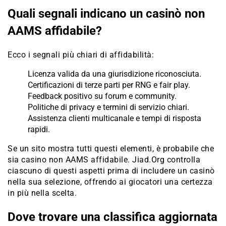
Quali segnali indicano un casinò non
AAMS affidabile?
Ecco i segnali più chiari di affidabilità:
Licenza valida da una giurisdizione riconosciuta.
Certificazioni di terze parti per RNG e fair play.
Feedback positivo su forum e community.
Politiche di privacy e termini di servizio chiari.
Assistenza clienti multicanale e tempi di risposta
rapidi.
Se un sito mostra tutti questi elementi, è probabile che
sia casino non AAMS affidabile. Jiad.Org controlla
ciascuno di questi aspetti prima di includere un casinò
nella sua selezione, offrendo ai giocatori una certezza
in più nella scelta.
Dove trovare una classifica aggiornata