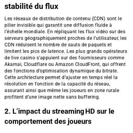
stabilité du flux
Les réseaux de distribution de contenu (CDN) sont le
pilier invisible qui garantit une diffusion fluide à
l’échelle mondiale. En répliquant les flux vidéo sur des
serveurs géographiquement proches de l’utilisateur, les
CDN réduisent le nombre de sauts de paquets et
limitent les pics de latence. Les plus grands opérateurs
de live casino s’appuient sur des fournisseurs comme
Akamai, Cloudflare ou Amazon CloudFront, qui offrent
des fonctions d’optimisation dynamique du bitrate.
Cette architecture permet d’ajuster en temps réel la
résolution en fonction de la capacité du réseau,
assurant ainsi que même les joueurs en zone rurale
profitent d’une image nette sans buffering.
2. L’impact du streaming HD sur le
comportement des joueurs