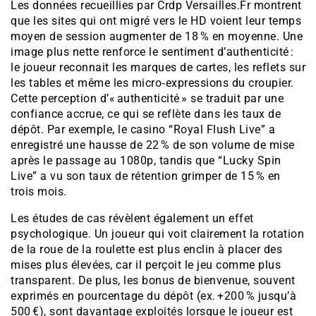
Les données recueillies par Crdp Versailles.Fr montrent
que les sites qui ont migré vers le HD voient leur temps
moyen de session augmenter de 18 % en moyenne. Une
image plus nette renforce le sentiment d’authenticité :
le joueur reconnait les marques de cartes, les reflets sur
les tables et même les micro‑expressions du croupier.
Cette perception d’« authenticité » se traduit par une
confiance accrue, ce qui se reflète dans les taux de
dépôt. Par exemple, le casino “Royal Flush Live” a
enregistré une hausse de 22 % de son volume de mise
après le passage au 1080p, tandis que “Lucky Spin
Live” a vu son taux de rétention grimper de 15 % en
trois mois.
Les études de cas révèlent également un effet
psychologique. Un joueur qui voit clairement la rotation
de la roue de la roulette est plus enclin à placer des
mises plus élevées, car il perçoit le jeu comme plus
transparent. De plus, les bonus de bienvenue, souvent
exprimés en pourcentage du dépôt (ex. +200 % jusqu’à
500 €), sont davantage exploités lorsque le joueur est