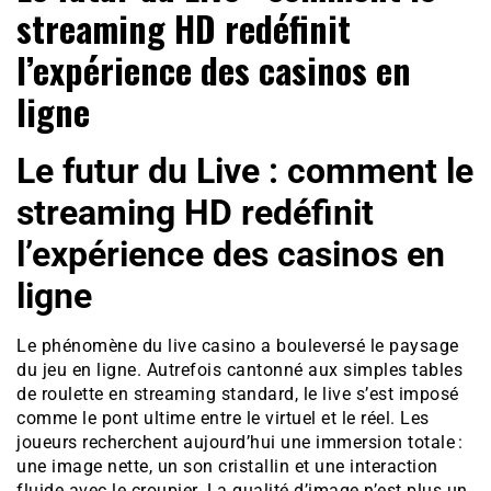
streaming HD redéfinit
l’expérience des casinos en
ligne
Le futur du Live : comment le
streaming HD redéfinit
l’expérience des casinos en
ligne
Le phénomène du live casino a bouleversé le paysage
du jeu en ligne. Autrefois cantonné aux simples tables
de roulette en streaming standard, le live s’est imposé
comme le pont ultime entre le virtuel et le réel. Les
joueurs recherchent aujourd’hui une immersion totale :
une image nette, un son cristallin et une interaction
fluide avec le croupier. La qualité d’image n’est plus un