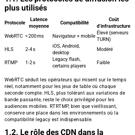
plus utilisés
Latence
Coût
Protocole
Compatibilité
moyenne
d’infrastructure
Élevé (serveurs
WebRTC
< 200 ms
Navigateur + mobile
TURN)
iOS, Android,
HLS
2‑4 s
Modéré
desktop
Legacy flash,
RTMP
1‑2 s
Faible
certains players
WebRTC séduit les opérateurs qui misent sur le temps
réel, notamment pour les jeux de table où chaque
seconde compte. HLS, plus tolérant aux variations de
bande passante, reste le choix privilégié pour les
audiences mobiles. RTRTMP, bien que vieillissant,
conserve une place dans les environnements où la
compatibilité legacy est indispensable.
1.2. Le rôle des CDN dans la