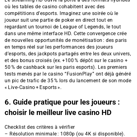
où les tables de casino cohabitent avec des
compétitions d’esports. Imaginez une soirée où le
joueur suit une partie de poker en direct tout en
regardant un tournoi de League of Legends, le tout
dans une même interface HD. Cette convergence crée
de nouvelles opportunités de monétisation : des paris
en temps réel sur les performances des joueurs
d’esports, des jackpots partagés entre les deux univers,
et des bonus croisés (ex. +100 % dépôt sur le casino +
50 % de cashback sur les paris esports). Les premiers
tests menés par le casino “FusionPlay” ont déjà généré
un pic de trafic de 35 % lors du lancement de son mode
« Live‑Casino + Esports ».
6. Guide pratique pour les joueurs :
choisir le meilleur live casino HD
Checklist des critères à vérifier
– Résolution minimale : 1080p (ou 4K si disponible).