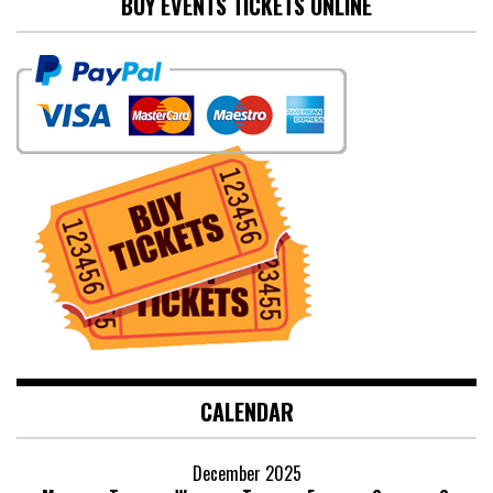
BUY EVENTS TICKETS ONLINE
CALENDAR
December 2025