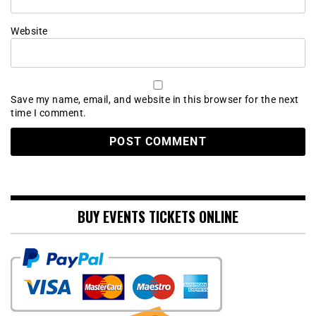
Website
Save my name, email, and website in this browser for the next
time I comment.
BUY EVENTS TICKETS ONLINE