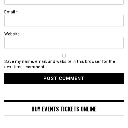
Email
*
Website
Save my name, email, and website in this browser for the
next time I comment.
BUY EVENTS TICKETS ONLINE