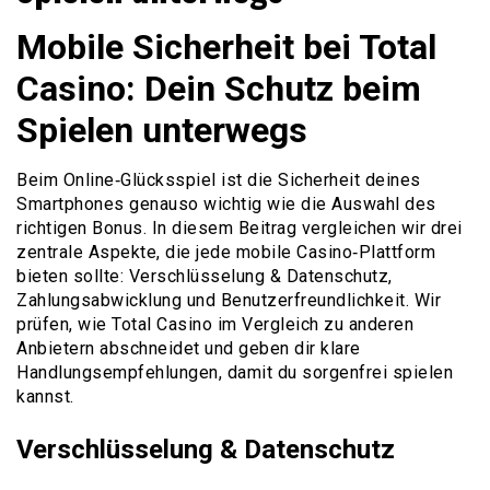
Mobile Sicherheit bei Total
Casino: Dein Schutz beim
Spielen unterwegs
Beim Online‑Glücksspiel ist die Sicherheit deines
Smartphones genauso wichtig wie die Auswahl des
richtigen Bonus. In diesem Beitrag vergleichen wir drei
zentrale Aspekte, die jede mobile Casino‑Plattform
bieten sollte: Verschlüsselung & Datenschutz,
Zahlungsabwicklung und Benutzerfreundlichkeit. Wir
prüfen, wie Total Casino im Vergleich zu anderen
Anbietern abschneidet und geben dir klare
Handlungsempfehlungen, damit du sorgenfrei spielen
kannst.
Verschlüsselung & Datenschutz