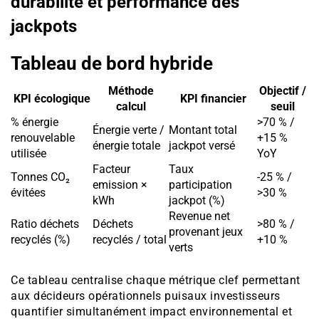
durabilité et performance des
jackpots
Tableau de bord hybride
Méthode
Objectif /
KPI écologique
KPI financier
calcul
seuil
% énergie
>70 % /
Énergie verte /
Montant total
renouvelable
+15 %
énergie totale
jackpot versé
utilisée
YoY
Facteur
Taux
Tonnes CO₂
-25 % /
emission ×
participation
évitées
>30 %
kWh
jackpot (%)
Revenue net
Ratio déchets
Déchets
>80 % /
provenant jeux
recyclés (%)
recyclés / total
+10 %
verts
Ce tableau centralise chaque métrique clef permettant
aux décideurs opérationnels puisaux investisseurs
quantifier simultanément impact environnemental et