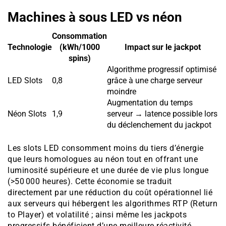
Machines à sous LED vs néon
Consommation
Technologie
(kWh/1000
Impact sur le jackpot
spins)
Algorithme progressif optimisé
LED Slots
0,8
grâce à une charge serveur
moindre
Augmentation du temps
Néon Slots
1,9
serveur → latence possible lors
du déclenchement du jackpot
Les slots LED consomment moins du tiers d’énergie
que leurs homologues au néon tout en offrant une
luminosité supérieure et une durée de vie plus longue
(>50 000 heures). Cette économie se traduit
directement par une réduction du coût opérationnel lié
aux serveurs qui hébergent les algorithmes RTP (Return
to Player) et volatilité ; ainsi même les jackpots
progressifs bénéficient d’une meilleure réactivité