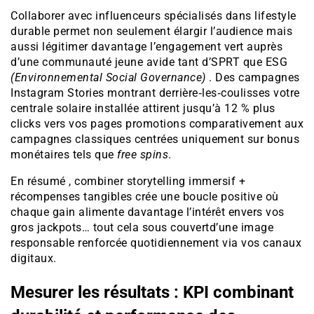
Collaborer avec influenceurs spécialisés dans lifestyle
durable permet non seulement élargir l’audience mais
aussi légitimer davantage l’engagement vert auprès
d’une communauté jeune avide tant d’SPRT que ESG
(Environnemental Social Governance)
. Des campagnes
Instagram Stories montrant derrière‑les‑coulisses votre
centrale solaire installée attirent jusqu’à 12 % plus
clicks vers vos pages promotions comparativement aux
campagnes classiques centrées uniquement sur bonus
monétaires tels que
free spins
.
En résumé , combiner storytelling immersif +
récompenses tangibles crée une boucle positive où
chaque gain alimente davantage l’intérêt envers vos
gros jackpots… tout cela sous couvertd’une image
responsable renforcée quotidiennement via vos canaux
digitaux.
Mesurer les résultats : KPI combinant