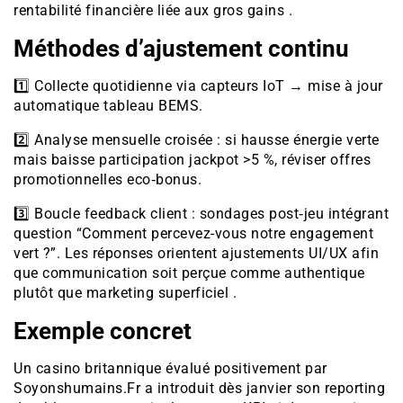
rentabilité financière liée aux gros gains .
Méthodes d’ajustement continu
1️⃣ Collecte quotidienne via capteurs IoT → mise à jour
automatique tableau BEMS.
2️⃣ Analyse mensuelle croisée : si hausse énergie verte
mais baisse participation jackpot >5 %, réviser offres
promotionnelles eco‑bonus.
3️⃣ Boucle feedback client : sondages post‑jeu intégrant
question “Comment percevez-vous notre engagement
vert ?”. Les réponses orientent ajustements UI/UX afin
que communication soit perçue comme authentique
plutôt que marketing superficiel .
Exemple concret
Un casino britannique évalué positivement par
Soyonshumains.Fr a introduit dès janvier son reporting