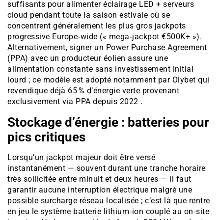
suffisants pour alimenter éclairage LED + serveurs
cloud pendant toute la saison estivale où se
concentrent généralement les plus gros jackpots
progressive Europe‑wide (« mega‑jackpot €500K+ »).
Alternativement, signer un Power Purchase Agreement
(PPA) avec un producteur éolien assure une
alimentation constante sans investissement initial
lourd ; ce modèle est adopté notamment par Olybet qui
revendique déjà 65 % d’énergie verte provenant
exclusivement via PPA depuis 2022 .
Stockage d’énergie : batteries pour
pics critiques
Lorsqu’un jackpot majeur doit être versé
instantanément — souvent durant une tranche horaire
très sollicitée entre minuit et deux heures — il faut
garantir aucune interruption électrique malgré une
possible surcharge réseau localisée ; c’est là que rentre
en jeu le système batterie lithium‑ion couplé au on‑site