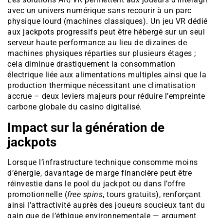
avec un univers numérique sans recourir à un parc
physique lourd (machines classiques). Un jeu VR dédié
aux jackpots progressifs peut être hébergé sur un seul
serveur haute performance au lieu de dizaines de
machines physiques réparties sur plusieurs étages ;
cela diminue drastiquement la consommation
électrique liée aux alimentations multiples ainsi que la
production thermique nécessitant une climatisation
accrue – deux leviers majeurs pour réduire l’empreinte
carbone globale du casino digitalisé.
Impact sur la génération de
jackpots
Lorsque l’infrastructure technique consomme moins
d’énergie, davantage de marge financière peut être
réinvestie dans le pool du jackpot ou dans l’offre
promotionnelle (
free spins
, tours gratuits), renforçant
ainsi l’attractivité auprès des joueurs soucieux tant du
gain que de l’éthique environnementale — argument