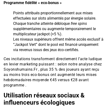
Programme fidélité « eco‑bonus »
Points attribués proportionnellement aux mises
effectuées sur slots alimentés par énergie solaire.
Chaque tranche atteinte débloque
free spins
supplémentaires ou augmente temporairement le
multiplicateur jackpot (+5 %).
Les niveaux supérieurs offrent même accès exclusif à
“Jackpot Vert” dont le pool est financé uniquement
via revenus issus des jeux éco‑certifiés.
Ces incitations transforment directement l’acte ludique
en levier marketing puissant : selon notre analyse chez
Soyonshumains.Fr , plus 35 % des joueurs ayant reçu
au moins trois eco‑bonus ont augmenté leurs mises
hebdomadaires moyende €45 versus €28 avant
programme .
Utilisation réseaux sociaux &
influenceurs écologiques