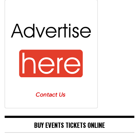
BUY EVENTS TICKETS ONLINE