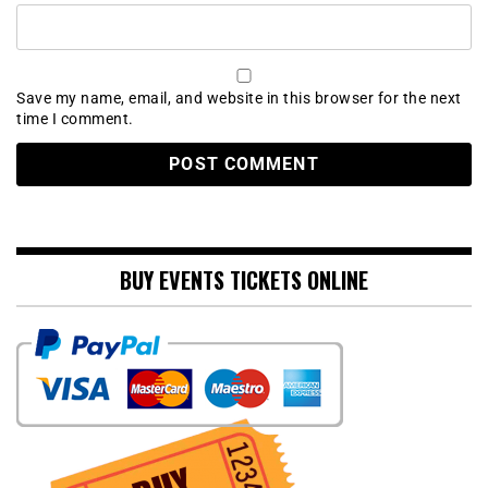
Save my name, email, and website in this browser for the next
time I comment.
BUY EVENTS TICKETS ONLINE