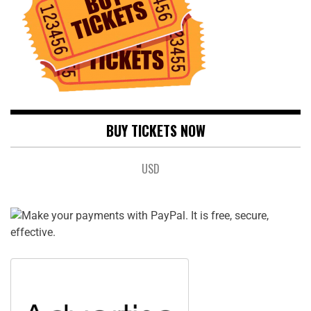
BUY TICKETS NOW
USD