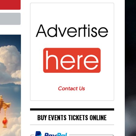
BUY EVENTS TICKETS ONLINE