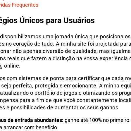
idas Frequentes
légios Únicos para Usuários
 disponibilizamos uma jornada única que posiciona o
s no coração de tudo. A minha site foi projetada par
ionar não apenas diversão de qualidade, mas igualm
ns reais que fazem a distinção na vossa experiência 
g online.
s com sistemas de ponta para certificar que cada r
 seja perfeita, protegida e emocionante. A minha equ
atualizando o portfólio de jogos e otimizando os pro
mpensa para a fim de que você constantemente local
es e possibilidades de aumentar os seus ganhos.
us de entrada abundantes:
ganhe até 100% no primeiro 
a arrancar com benefício