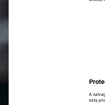
Prote
A salvag
esta pr