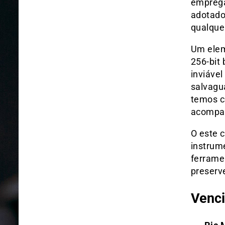
emprega
adotado
qualque
Um elem
256-bit 
inviável
salvagu
temos c
acompan
O este 
instrum
ferrame
preserve
Venci