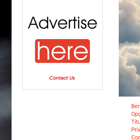
Ben
Opç
Tít
Pri
Con