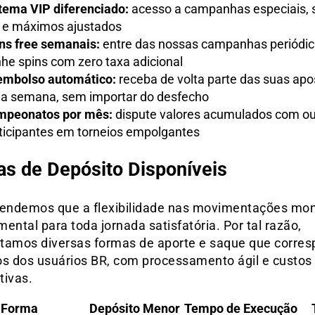
tema VIP diferenciado:
acesso a campanhas especiais, 
 e máximos ajustados
ns free semanais:
entre das nossas campanhas periódic
he spins com zero taxa adicional
mbolso automático:
receba de volta parte das suas apo
a semana, sem importar do desfecho
peonatos por mês:
dispute valores acumulados com ou
ticipantes em torneios empolgantes
s de Depósito Disponíveis
ndemos que a flexibilidade nas movimentações mon
ental para toda jornada satisfatória. Por tal razão,
tamos diversas formas de aporte e saque que corre
os dos usuários BR, com processamento ágil e custos
tivas.
Forma
Depósito Menor
Tempo de Execução