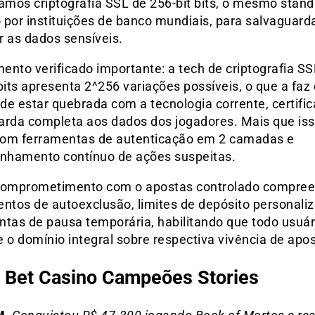
mos criptografia SSL de 256-bit bits, o mesmo stand
 por instituições de banco mundiais, para salvaguard
r as dados sensíveis.
ento verificado importante: a tech de criptografia SS
bits apresenta 2^256 variações possíveis, o que a faz
 de estar quebrada com a tecnologia corrente, certifi
arda completa aos dados dos jogadores. Mais que iss
om ferramentas de autenticação em 2 camadas e
hamento contínuo de ações suspeitas.
comprometimento com o apostas controlado compre
entos de autoexclusão, limites de depósito personaliz
ntas de pausa temporária, habilitando que todo usuár
 o domínio integral sobre respectiva vivência de apo
 Bet Casino Campeões Stories