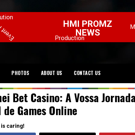
PHOTOS
ABOUT US
CONTACT US
ei Bet Casino: A Vossa Jornad
l de Games Online
is caring!