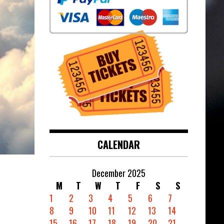
CALENDAR
December 2025
M
T
W
T
F
S
S
1
2
3
4
5
6
7
8
9
10
11
12
13
14
15
16
17
18
19
20
21