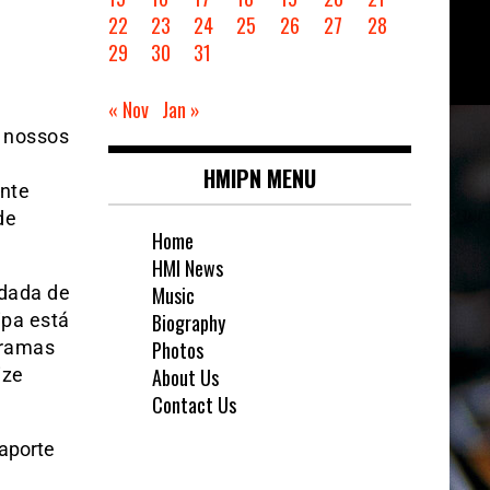
22
23
24
25
26
27
28
29
30
31
« Nov
Jan »
s nossos
a
HMIPN MENU
ente
de
Home
HMI News
odada de
Music
ipa está
Biography
gramas
Photos
ize
About Us
Contact Us
aporte