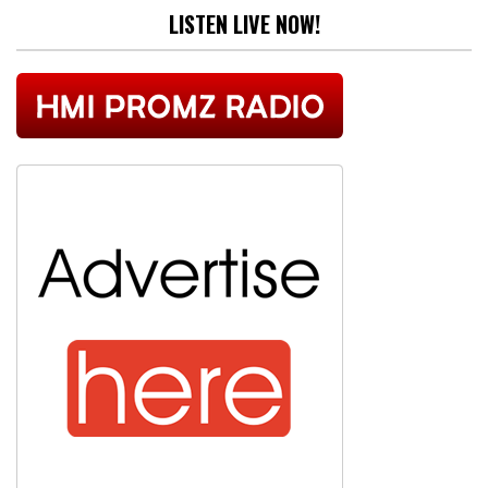
LISTEN LIVE NOW!