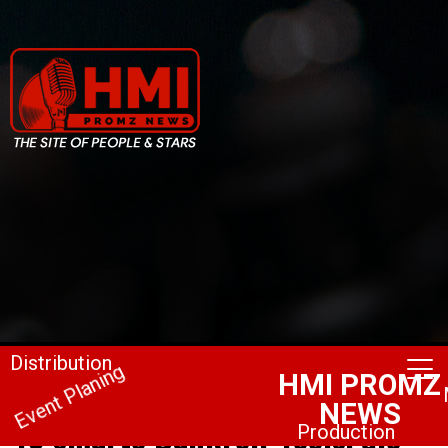
10 smarte Bankroll‑Tools, die