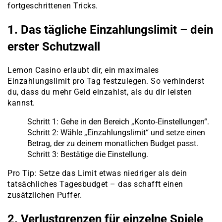
fortgeschrittenen Tricks.
1. Das tägliche Einzahlungslimit – dein
erster Schutzwall
Lemon Casino erlaubt dir, ein maximales
Einzahlungslimit pro Tag festzulegen. So verhinderst
du, dass du mehr Geld einzahlst, als du dir leisten
kannst.
Schritt 1: Gehe in den Bereich „Konto‑Einstellungen“.
Schritt 2: Wähle „Einzahlungslimit“ und setze einen
Betrag, der zu deinem monatlichen Budget passt.
Schritt 3: Bestätige die Einstellung.
Pro Tip: Setze das Limit etwas niedriger als dein
tatsächliches Tagesbudget – das schafft einen
zusätzlichen Puffer.
2. Verlustgrenzen für einzelne Spiele