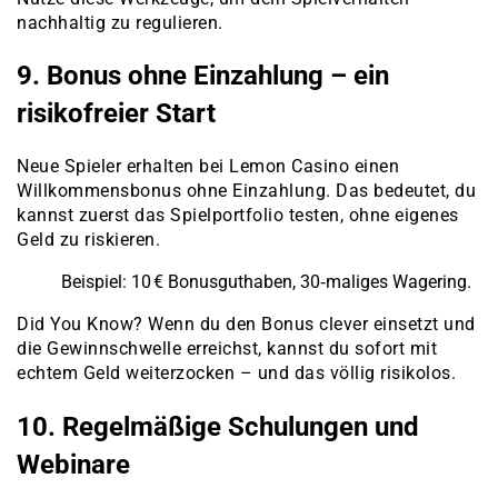
nachhaltig zu regulieren.
9. Bonus ohne Einzahlung – ein
risikofreier Start
Neue Spieler erhalten bei Lemon Casino einen
Willkommensbonus ohne Einzahlung. Das bedeutet, du
kannst zuerst das Spielportfolio testen, ohne eigenes
Geld zu riskieren.
Beispiel: 10 € Bonusguthaben, 30‑maliges Wagering.
Did You Know? Wenn du den Bonus clever einsetzt und
die Gewinnschwelle erreichst, kannst du sofort mit
echtem Geld weiterzocken – und das völlig risikolos.
10. Regelmäßige Schulungen und
Webinare