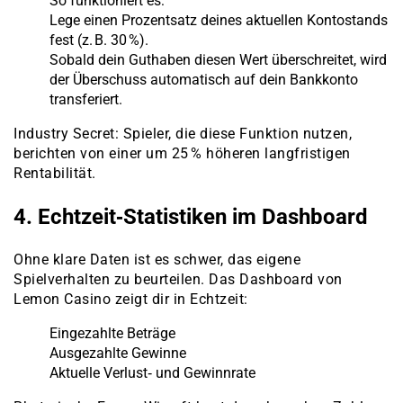
So funktioniert es:
Lege einen Prozentsatz deines aktuellen Kontostands
fest (z. B. 30 %).
Sobald dein Guthaben diesen Wert überschreitet, wird
der Überschuss automatisch auf dein Bankkonto
transferiert.
Industry Secret: Spieler, die diese Funktion nutzen,
berichten von einer um 25 % höheren langfristigen
Rentabilität.
4. Echtzeit‑Statistiken im Dashboard
Ohne klare Daten ist es schwer, das eigene
Spielverhalten zu beurteilen. Das Dashboard von
Lemon Casino zeigt dir in Echtzeit:
Eingezahlte Beträge
Ausgezahlte Gewinne
Aktuelle Verlust‑ und Gewinnrate