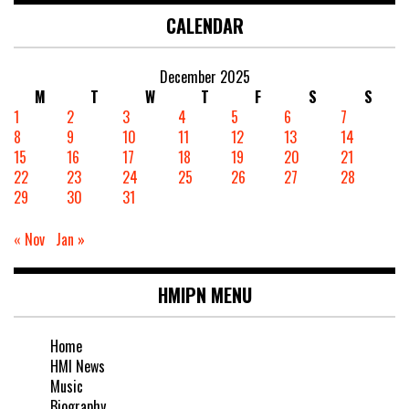
CALENDAR
December 2025
M
T
W
T
F
S
S
1
2
3
4
5
6
7
8
9
10
11
12
13
14
15
16
17
18
19
20
21
22
23
24
25
26
27
28
29
30
31
« Nov
Jan »
HMIPN MENU
Home
HMI News
Music
Biography