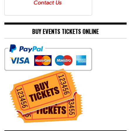
BUY EVENTS TICKETS ONLINE