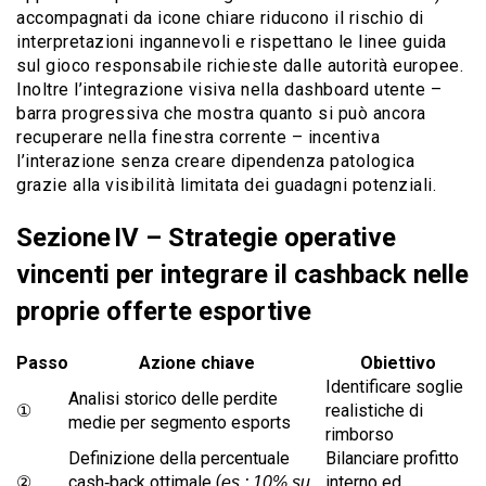
accompagnati da icone chiare riducono il rischio di
interpretazioni ingannevoli e rispettano le linee guida
sul gioco responsabile richieste dalle autorità europee.
Inoltre l’integrazione visiva nella dashboard utente –
barra progressiva che mostra quanto si può ancora
recuperare nella finestra corrente – incentiva
l’interazione senza creare dipendenza patologica
grazie alla visibilità limitata dei guadagni potenziali.
Sezione IV – Strategie operative
vincenti per integrare il cashback nelle
proprie offerte esportive
Passo
Azione chiave
Obiettivo
Identificare soglie
Analisi storico delle perdite
①
realistiche di
medie per segmento esports
rimborso
Definizione della percentuale
Bilanciare profitto
②
cash‑back ottimale (
interno ed
es.: 10% su