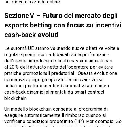
sul gioco d’azzardo online.
Sezione V – Futuro del mercato degli
esports betting con focus su incentivi
cash‑back evoluti
Le autorità UE stanno valutando nuove direttive volte a
regolare premi ricorrenti basati sulla performance
dell’utente, introducendo limiti massimi annuali pari
al 20 % del fatturato netto dell’operatore per evitare
pratiche promozionali predatoriali. Questa evoluzione
normativa spinge gli operatori a innovare verso
soluzioni più trasparenti ed automatizzate come i
cash‑back dinamici alimentati da smart contract
blockchain.
Un modello blockchain consente al programma di
eseguire automaticamente il rimborso quando si
verificano condizioni predefinite (“if”). Per esempio:
Se