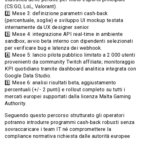
(CS:GO, LoL, Valorant).
2️⃣ Mese 3: definizione parametri cash‑back
(percentuale, soglie) e sviluppo UI mockup testata
internamente da UX designer senior.
3️⃣ Mese 4: integrazione API real‑time in ambiente
sandbox; avvio beta interno con dipendenti selezionati
per verificare bug e latenza dei webhook.
4️⃣ Mese 5: lancio pilota pubblico limitato a 2 000 utenti
provenienti da community Twitch affiliate; monitoraggio
KPI quotidiano tramite dashboard analitica integrata con
Google Data Studio.
5️⃣ Mese 6: analisi risultati beta, aggiustamento
percentuali (+/- 2 punti) e rollout completo su tutti i
mercati europei supportati dalla licenza Malta Gaming
Authority.
Seguendo questo percorso strutturato gli operatori
potranno introdurre programmi cash‑back robusti senza
sovraccaricare i team IT né compromettere la
compliance normativa richiesta dalle autorità europee