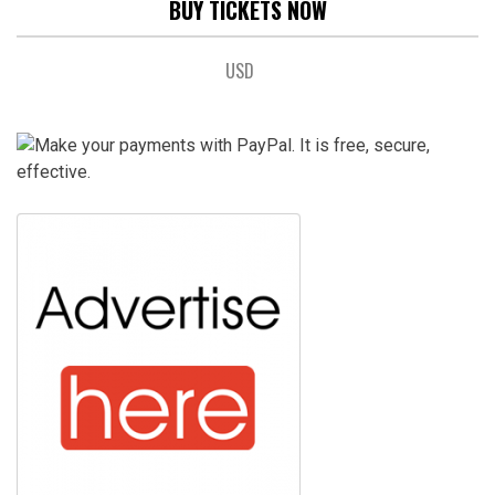
BUY TICKETS NOW
USD