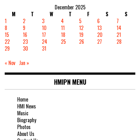
December 2025
M
T
W
T
F
S
S
1
2
3
4
5
6
7
8
9
10
11
12
13
14
15
16
17
18
19
20
21
22
23
24
25
26
27
28
29
30
31
« Nov
Jan »
HMIPN MENU
Home
HMI News
Music
Biography
Photos
About Us