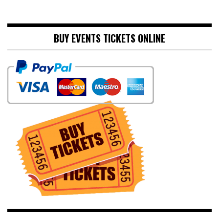
BUY EVENTS TICKETS ONLINE