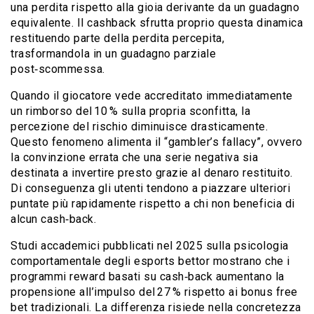
una perdita rispetto alla gioia derivante da un guadagno
equivalente. Il cashback sfrutta proprio questa dinamica
restituendo parte della perdita percepita,
trasformandola in un guadagno parziale
post‑scommessa.
Quando il giocatore vede accreditato immediatamente
un rimborso del 10 % sulla propria sconfitta, la
percezione del rischio diminuisce drasticamente.
Questo fenomeno alimenta il “gambler’s fallacy”, ovvero
la convinzione errata che una serie negativa sia
destinata a invertire presto grazie al denaro restituito.
Di conseguenza gli utenti tendono a piazzare ulteriori
puntate più rapidamente rispetto a chi non beneficia di
alcun cash‑back.
Studi accademici pubblicati nel 2025 sulla psicologia
comportamentale degli esports bettor mostrano che i
programmi reward basati su cash‑back aumentano la
propensione all’impulso del 27 % rispetto ai bonus free
bet tradizionali. La differenza risiede nella concretezza