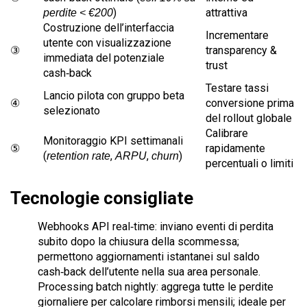
)
attrattiva
perdite < €200
Costruzione dell’interfaccia
Incrementare
utente con visualizzazione
③
transparency &
immediata del potenziale
trust
cash‑back
Testare tassi
Lancio pilota con gruppo beta
④
conversione prima
selezionato
del rollout globale
Calibrare
Monitoraggio KPI settimanali
⑤
rapidamente
(
,
,
)
retention rate
ARPU
churn
percentuali o limiti
Tecnologie consigliate
Webhooks API real‑time: inviano eventi di perdita
subito dopo la chiusura della scommessa;
permettono aggiornamenti istantanei sul saldo
cash‑back dell’utente nella sua area personale.
Processing batch nightly: aggrega tutte le perdite
giornaliere per calcolare rimborsi mensili; ideale per