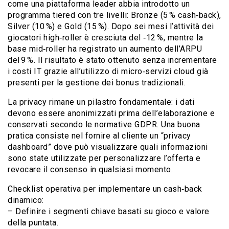
come una piattaforma leader abbia introdotto un
programma tiered con tre livelli: Bronze (5 % cash‑back),
Silver (10 %) e Gold (15 %). Dopo sei mesi l’attività dei
giocatori high‑roller è cresciuta del ‑12 %, mentre la
base mid‑roller ha registrato un aumento dell’ARPU
del 9 %. Il risultato è stato ottenuto senza incrementare
i costi IT grazie all’utilizzo di micro‑servizi cloud già
presenti per la gestione dei bonus tradizionali.
La privacy rimane un pilastro fondamentale: i dati
devono essere anonimizzati prima dell’elaborazione e
conservati secondo le normative GDPR. Una buona
pratica consiste nel fornire al cliente un “privacy
dashboard” dove può visualizzare quali informazioni
sono state utilizzate per personalizzare l’offerta e
revocare il consenso in qualsiasi momento.
Checklist operativa per implementare un cash‑back
dinamico:
– Definire i segmenti chiave basati su gioco e valore
della puntata.