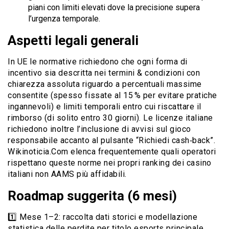
piani con limiti elevati dove la precisione supera
l’urgenza temporale.
Aspetti legali generali
In UE le normative richiedono che ogni forma di
incentivo sia descritta nei termini & condizioni con
chiarezza assoluta riguardo a percentuali massime
consentite (spesso fissate al 15 % per evitare pratiche
ingannevoli) e limiti temporali entro cui riscattare il
rimborso (di solito entro 30 giorni). Le licenze italiane
richiedono inoltre l’inclusione di avvisi sul gioco
responsabile accanto al pulsante “Richiedi cash‑back”.
Wikinoticia.Com elenca frequentemente quali operatori
rispettano queste norme nei propri ranking dei casino
italiani non AAMS più affidabili.
Roadmap suggerita (6 mesi)
1️⃣ Mese 1–2: raccolta dati storici e modellazione
statistica delle perdite per titolo esports principale