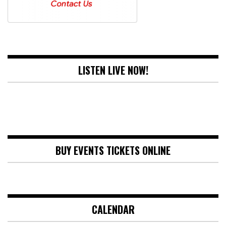
LISTEN LIVE NOW!
BUY EVENTS TICKETS ONLINE
CALENDAR