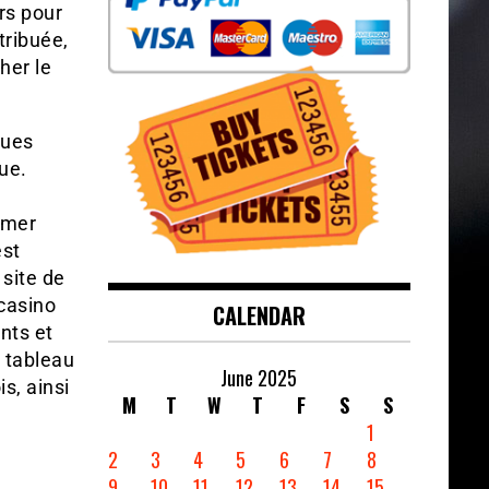
rs pour
tribuée,
her le
ques
ue.
rmer
est
site de
casino
CALENDAR
ents et
 tableau
June 2025
s, ainsi
M
T
W
T
F
S
S
1
2
3
4
5
6
7
8
9
10
11
12
13
14
15