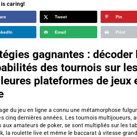
is caring!
are
Tweet
Pin
nkedIn
Email
Print
tégies gagnantes : décoder 
abilités des tournois sur le
leures plateformes de jeux 
e
age du jeu en ligne a connu une métamorphose fulgu
s cinq dernières années. Les tournois multijoueurs, a
 aux amateurs de poker, se sont multipliés sur les ta
k, la roulette live et même le baccarat à vitesse grand