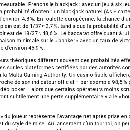
esurable. Prenons le blackjack : avec un jeu à six je
la probabilité d’obtenir un blackjack naturel (As + cart
d’environ 4,8 %. En roulette européenne, la chance d’u
lein est de 1/37 ≈ 2,7 %, tandis que la probabilité d’un
ir est de 18/37 ≈ 48,6 %. Le baccarat offre quant à lui
ison minimale sur le « banker » avec un taux de vict
e d’environ 45,9 %.
urs théoriques diffèrent souvent des probabilités eff
es sur les plateformes certifiées par des autorités 
 la Malta Gaming Authority. Un casino fiable afficher
roche de son indicateur officiel – par exemple 98,5 % 
vidéo‑poker – alors que certains opérateurs moins scr
ront subtilement une perte supplémentaire via le « ho
 » du joueur représente l’avantage net après prise en
t du style de mise. Au lancement d’un tournoi, on pe