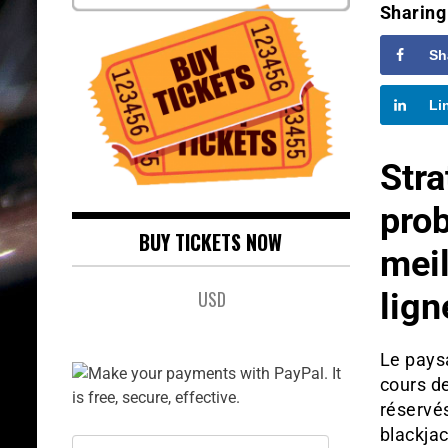
Sharing 
Sh
Li
Stra
prob
BUY TICKETS NOW
meil
lign
USD
Le pays
cours de
réservés
blackjac