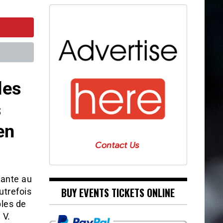
les
s
en
rante au
BUY EVENTS TICKETS ONLINE
utrefois
bles de
 V.