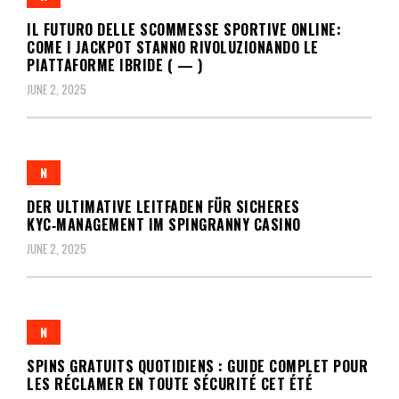
IL FUTURO DELLE SCOMMESSE SPORTIVE ONLINE:
COME I JACKPOT STANNO RIVOLUZIONANDO LE
PIATTAFORME IBRIDE ( — )
JUNE 2, 2025
N
DER ULTIMATIVE LEITFADEN FÜR SICHERES
KYC‑MANAGEMENT IM SPINGRANNY CASINO
JUNE 2, 2025
N
SPINS GRATUITS QUOTIDIENS : GUIDE COMPLET POUR
LES RÉCLAMER EN TOUTE SÉCURITÉ CET ÉTÉ