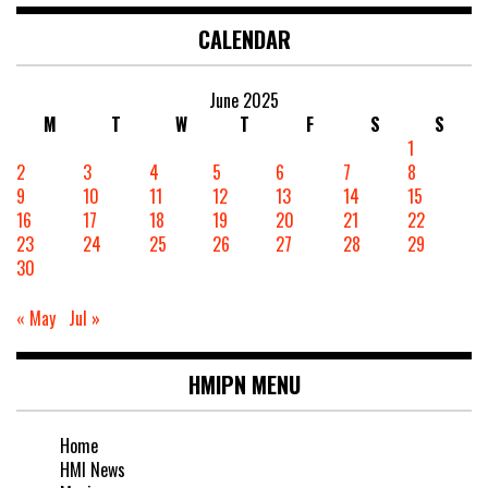
CALENDAR
June 2025
M
T
W
T
F
S
S
1
2
3
4
5
6
7
8
9
10
11
12
13
14
15
16
17
18
19
20
21
22
23
24
25
26
27
28
29
30
« May
Jul »
HMIPN MENU
Home
HMI News