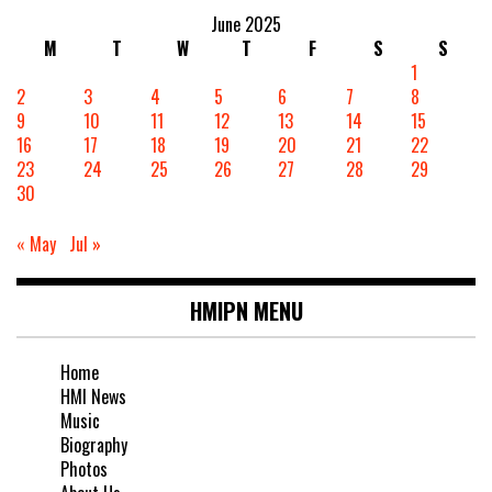
June 2025
M
T
W
T
F
S
S
1
2
3
4
5
6
7
8
9
10
11
12
13
14
15
16
17
18
19
20
21
22
23
24
25
26
27
28
29
30
« May
Jul »
HMIPN MENU
Home
HMI News
Music
Biography
Photos