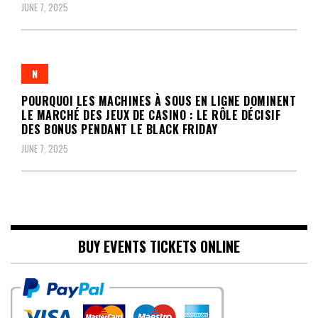
JUNE 7, 2025
N
POURQUOI LES MACHINES À SOUS EN LIGNE DOMINENT
LE MARCHÉ DES JEUX DE CASINO : LE RÔLE DÉCISIF
DES BONUS PENDANT LE BLACK FRIDAY
JUNE 7, 2025
BUY EVENTS TICKETS ONLINE