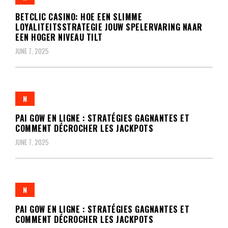
BETCLIC CASINO: HOE EEN SLIMME
LOYALITEITSSTRATEGIE JOUW SPELERVARING NAAR
EEN HOGER NIVEAU TILT
JUNE 7, 2025
N
PAI GOW EN LIGNE : STRATÉGIES GAGNANTES ET
COMMENT DÉCROCHER LES JACKPOTS
JUNE 7, 2025
N
PAI GOW EN LIGNE : STRATÉGIES GAGNANTES ET
COMMENT DÉCROCHER LES JACKPOTS