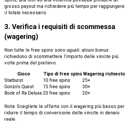
grosso payout ma richiedere più tempo per raggiungere
il totale necessario.
3. Verifica i requisiti di scommessa
(wagering)
Non tutte le free spins sono uguali: alcuni bonus
richiedono di scommettere l’importo delle vincite più
volte prima del prelievo.
Gioco
Tipo di free spins
Wagering richiesto
Starburst
10 free spins
25×
Gonzo’s Quest
15 free spins
30×
Book of Ra Deluxe
20 free spins
20×
Nota: Scegliete le offerte con il wagering più basso per
ridurre il tempo di conversione delle vincite in denaro
reale.