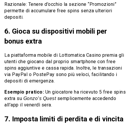
Razionale: Tenere d’occhio la sezione “Promozioni”
permette di accumulare free spins senza ulteriori
depositi.
6. Gioca su dispositivi mobili per
bonus extra
La piattaforma mobile di Lottomatica Casino premia gli
utenti che giocano dal proprio smartphone con free
spins aggiuntive e cassa rapida. Inoltre, le transazioni
via PayPal o PostePay sono più veloci, facilitando i
depositi di emergenza.
Esempio pratico:
Un giocatore ha ricevuto 5 free spins
extra su
semplicemente accedendo
Gonzo’s Quest
all’app il venerdì sera.
7. Imposta limiti di perdita e di vincita