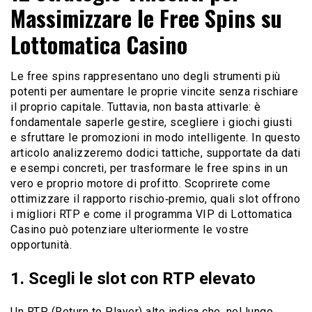
Massimizzare le Free Spins su
Lottomatica Casino
Le free spins rappresentano uno degli strumenti più
potenti per aumentare le proprie vincite senza rischiare
il proprio capitale. Tuttavia, non basta attivarle: è
fondamentale saperle gestire, scegliere i giochi giusti
e sfruttare le promozioni in modo intelligente. In questo
articolo analizzeremo dodici tattiche, supportate da dati
e esempi concreti, per trasformare le free spins in un
vero e proprio motore di profitto. Scoprirete come
ottimizzare il rapporto rischio‑premio, quali slot offrono
i migliori RTP e come il programma VIP di Lottomatica
Casino può potenziare ulteriormente le vostre
opportunità.
1. Scegli le slot con RTP elevato
Un RTP (Return to Player) alto indica che, nel lungo