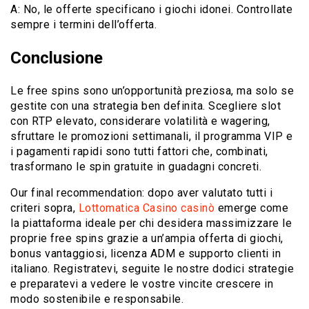
A: No, le offerte specificano i giochi idonei. Controllate
sempre i termini dell’offerta.
Conclusione
Le free spins sono un’opportunità preziosa, ma solo se
gestite con una strategia ben definita. Scegliere slot
con RTP elevato, considerare volatilità e wagering,
sfruttare le promozioni settimanali, il programma VIP e
i pagamenti rapidi sono tutti fattori che, combinati,
trasformano le spin gratuite in guadagni concreti.
Our final recommendation: dopo aver valutato tutti i
criteri sopra,
Lottomatica Casino casinò
emerge come
la piattaforma ideale per chi desidera massimizzare le
proprie free spins grazie a un’ampia offerta di giochi,
bonus vantaggiosi, licenza ADM e supporto clienti in
italiano. Registratevi, seguite le nostre dodici strategie
e preparatevi a vedere le vostre vincite crescere in
modo sostenibile e responsabile.