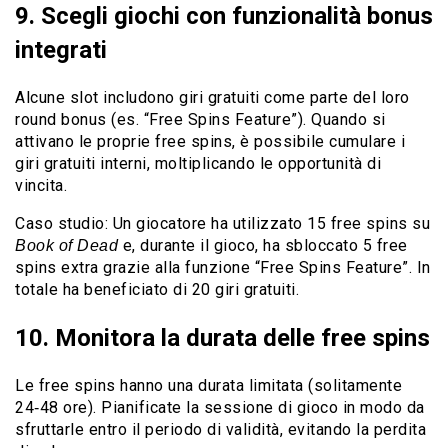
9. Scegli giochi con funzionalità bonus
integrati
Alcune slot includono giri gratuiti come parte del loro
round bonus (es. “Free Spins Feature”). Quando si
attivano le proprie free spins, è possibile cumulare i
giri gratuiti interni, moltiplicando le opportunità di
vincita.
Caso studio: Un giocatore ha utilizzato 15 free spins su
e, durante il gioco, ha sbloccato 5 free
Book of Dead
spins extra grazie alla funzione “Free Spins Feature”. In
totale ha beneficiato di 20 giri gratuiti.
10. Monitora la durata delle free spins
Le free spins hanno una durata limitata (solitamente
24‑48 ore). Pianificate la sessione di gioco in modo da
sfruttarle entro il periodo di validità, evitando la perdita