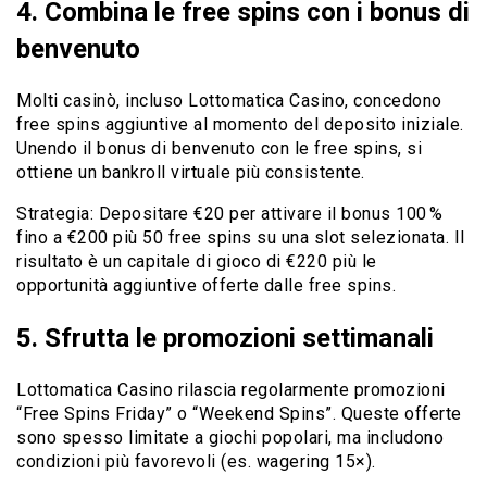
4. Combina le free spins con i bonus di
benvenuto
Molti casinò, incluso Lottomatica Casino, concedono
free spins aggiuntive al momento del deposito iniziale.
Unendo il bonus di benvenuto con le free spins, si
ottiene un bankroll virtuale più consistente.
Strategia: Depositare €20 per attivare il bonus 100 %
fino a €200 più 50 free spins su una slot selezionata. Il
risultato è un capitale di gioco di €220 più le
opportunità aggiuntive offerte dalle free spins.
5. Sfrutta le promozioni settimanali
Lottomatica Casino rilascia regolarmente promozioni
“Free Spins Friday” o “Weekend Spins”. Queste offerte
sono spesso limitate a giochi popolari, ma includono
condizioni più favorevoli (es. wagering 15×).