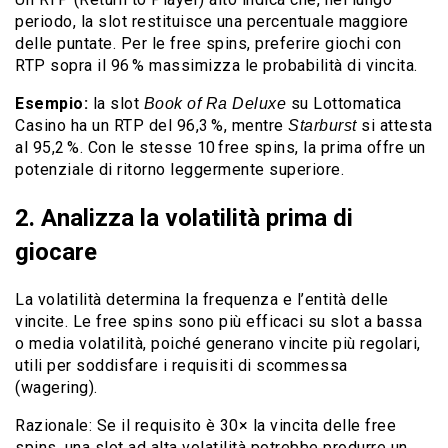
periodo, la slot restituisce una percentuale maggiore
delle puntate. Per le free spins, preferire giochi con
RTP sopra il 96 % massimizza le probabilità di vincita.
Esempio:
la slot
su Lottomatica
Book of Ra Deluxe
Casino ha un RTP del 96,3 %, mentre
si attesta
Starburst
al 95,2 %. Con le stesse 10 free spins, la prima offre un
potenziale di ritorno leggermente superiore.
2. Analizza la volatilità prima di
giocare
La volatilità determina la frequenza e l’entità delle
vincite. Le free spins sono più efficaci su slot a bassa
o media volatilità, poiché generano vincite più regolari,
utili per soddisfare i requisiti di scommessa
(wagering).
Razionale: Se il requisito è 30× la vincita delle free
spins, una slot ad alta volatilità potrebbe produrre un