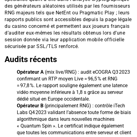
des générateurs aléatoires utilisés par les fournisseurs
RNG majeurs tels que NetEnt ou Pragmatic Play ; leurs
rapports publics sont accessibles depuis la page légale
du casino concerné et permettent aux joueurs français
d’auditer eux-mêmes les résultats obtenus lors d’une
session donnée via leur application mobile officielle
sécurisée par SSL/TLS renforcé.
Audits récents
Opérateur A
(mix live/RNG) : audit eCOGRA Q3 2023
confirmant un RTP moyen Live = 96,5 % et RNG
= 97,8 %. Le rapport souligne également une latence
vidéo moyenne inférieure à 1,8 s grâce au serveur
dédié situé en Europe occidentale.
Opérateur B
(principalement RNG) : contrôle iTech
Labs Q4 2023 validant l’absence toute forme de biais
algorithmique dans leurs nouvelles machines
« Quantum Spin ». Le certificat indique également
que toutes les communications entre serveur et client