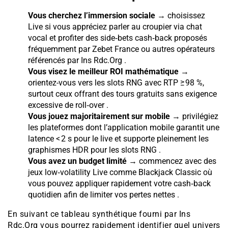
Vous cherchez l’immersion sociale
→ choisissez
Live si vous appréciez parler au croupier via chat
vocal et profiter des side‑bets cash‑back proposés
fréquemment par Zebet France ou autres opérateurs
référencés par Ins Rdc.Org .
Vous visez le meilleur ROI mathématique
→
orientez-vous vers les slots RNG avec RTP ≥ 98 %,
surtout ceux offrant des tours gratuits sans exigence
excessive de roll‑over .
Vous jouez majoritairement sur mobile
→ privilégiez
les plateformes dont l’application mobile garantit une
latence < 2 s pour le live et supporte pleinement les
graphismes HDR pour les slots RNG .
Vous avez un budget limité
→ commencez avec des
jeux low‑volatility Live comme Blackjack Classic où
vous pouvez appliquer rapidement votre cash‑back
quotidien afin de limiter vos pertes nettes .
En suivant ce tableau synthétique fourni par Ins
Rdc.Org vous pourrez rapidement identifier quel univers