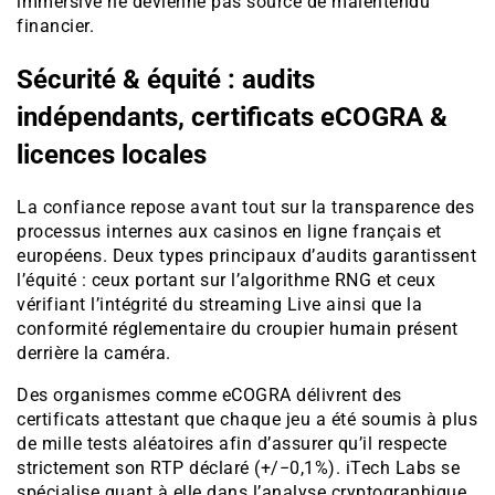
immersive ne devienne pas source de malentendu
financier.
Sécurité & équité : audits
indépendants, certificats eCOGRA &
licences locales
La confiance repose avant tout sur la transparence des
processus internes aux casinos en ligne français et
européens. Deux types principaux d’audits garantissent
l’équité : ceux portant sur l’algorithme RNG et ceux
vérifiant l’intégrité du streaming Live ainsi que la
conformité réglementaire du croupier humain présent
derrière la caméra.
Des organismes comme eCOGRA délivrent des
certificats attestant que chaque jeu a été soumis à plus
de mille tests aléatoires afin d’assurer qu’il respecte
strictement son RTP déclaré (+/−0,1%). iTech Labs se
spécialise quant à elle dans l’analyse cryptographique