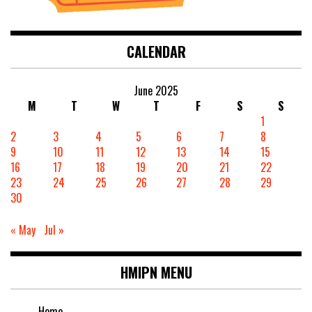
CALENDAR
June 2025
M
T
W
T
F
S
S
1
2
3
4
5
6
7
8
9
10
11
12
13
14
15
16
17
18
19
20
21
22
23
24
25
26
27
28
29
30
« May
Jul »
HMIPN MENU
Home