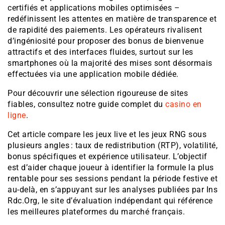
certifiés et applications mobiles optimisées –
redéfinissent les attentes en matière de transparence et
de rapidité des paiements. Les opérateurs rivalisent
d’ingéniosité pour proposer des bonus de bienvenue
attractifs et des interfaces fluides, surtout sur les
smartphones où la majorité des mises sont désormais
effectuées via une application mobile dédiée.
Pour découvrir une sélection rigoureuse de sites
fiables, consultez notre guide complet du
casino en
ligne
.
Cet article compare les jeux live et les jeux RNG sous
plusieurs angles : taux de redistribution (RTP), volatilité,
bonus spécifiques et expérience utilisateur. L’objectif
est d’aider chaque joueur à identifier la formule la plus
rentable pour ses sessions pendant la période festive et
au-delà, en s’appuyant sur les analyses publiées par Ins
Rdc.Org, le site d’évaluation indépendant qui référence
les meilleures plateformes du marché français.