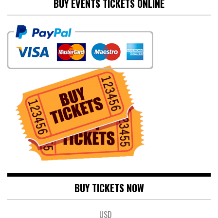
BUY EVENTS TICKETS ONLINE
BUY TICKETS NOW
USD