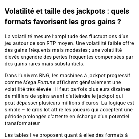
Volatilité et taille des jackpots : quels
formats favorisent les gros gains ?
La volatilité mesure l’amplitude des fluctuations d’un
jeu autour de son RTP moyen. Une volatilité faible offre
des gains fréquents mais modestes ; une volatilité
élevée engendre des pertes fréquentes compensées par
des gains rares mais substantiels.
Dans l’univers RNG, les machines à jackpot progressif
comme
Mega Fortune
affichent généralement une
volatilité très élevée : il faut parfois plusieurs dizaines
de milliers de spins avant d’atteindre le jackpot qui
peut dépasser plusieurs millions d’euros. La logique est
simple – le gros lot attire les joueurs qui acceptent une
période prolongée d’attente en échange d’un potentiel
transformateur.
Les tables live proposent quant à elles des formats à