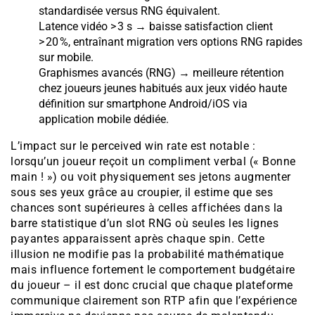
standardisée versus RNG équivalent.
Latence vidéo > 3 s → baisse satisfaction client
> 20 %, entraînant migration vers options RNG rapides
sur mobile.
Graphismes avancés (RNG) → meilleure rétention
chez joueurs jeunes habitués aux jeux vidéo haute
définition sur smartphone Android/iOS via
application mobile dédiée.
L’impact sur le perceived win rate est notable :
lorsqu’un joueur reçoit un compliment verbal (« Bonne
main ! ») ou voit physiquement ses jetons augmenter
sous ses yeux grâce au croupier, il estime que ses
chances sont supérieures à celles affichées dans la
barre statistique d’un slot RNG où seules les lignes
payantes apparaissent après chaque spin. Cette
illusion ne modifie pas la probabilité mathématique
mais influence fortement le comportement budgétaire
du joueur – il est donc crucial que chaque plateforme
communique clairement son RTP afin que l’expérience