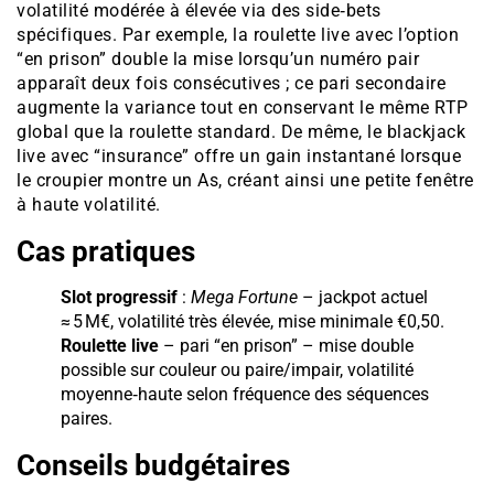
volatilité modérée à élevée via des side‑bets
spécifiques. Par exemple, la roulette live avec l’option
“en prison” double la mise lorsqu’un numéro pair
apparaît deux fois consécutives ; ce pari secondaire
augmente la variance tout en conservant le même RTP
global que la roulette standard. De même, le blackjack
live avec “insurance” offre un gain instantané lorsque
le croupier montre un As, créant ainsi une petite fenêtre
à haute volatilité.
Cas pratiques
Slot progressif
:
Mega Fortune
– jackpot actuel
≈ 5 M€, volatilité très élevée, mise minimale €0,50.
Roulette live
– pari “en prison” – mise double
possible sur couleur ou paire/impair, volatilité
moyenne‑haute selon fréquence des séquences
paires.
Conseils budgétaires