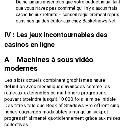
De ne jamais miser plus que votre budget initial tant
que vous n’avez pas confirmé qu’il n’y a aucun frais
caché lié aux retraits – conseil régulièrement repris
dans nos guides éditoriaux chez Basketnews.Net.
IV : Les jeux incontournables des
casinos en ligne
A Machines à sous vidéo
modernes
Les slots actuels combinent graphismes haute
définition avec mécaniques avancées comme les
rouleaux extensibles ou multipliers progressifs
pouvant atteindre jusqu’à 10 000 fois la mise initiale.
Des titres tels que Book of Shadows Pro offrent cinq
lignes gagnantes modulables ainsi qu’un jackpot
progressif alimenté quotidiennement grâce aux mises
collectives.