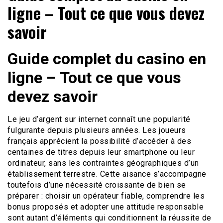
ligne – Tout ce que vous devez
savoir
Guide complet du casino en
ligne – Tout ce que vous
devez savoir
Le jeu d’argent sur internet connaît une popularité
fulgurante depuis plusieurs années. Les joueurs
français apprécient la possibilité d’accéder à des
centaines de titres depuis leur smartphone ou leur
ordinateur, sans les contraintes géographiques d’un
établissement terrestre. Cette aisance s’accompagne
toutefois d’une nécessité croissante de bien se
préparer : choisir un opérateur fiable, comprendre les
bonus proposés et adopter une attitude responsable
sont autant d’éléments qui conditionnent la réussite de