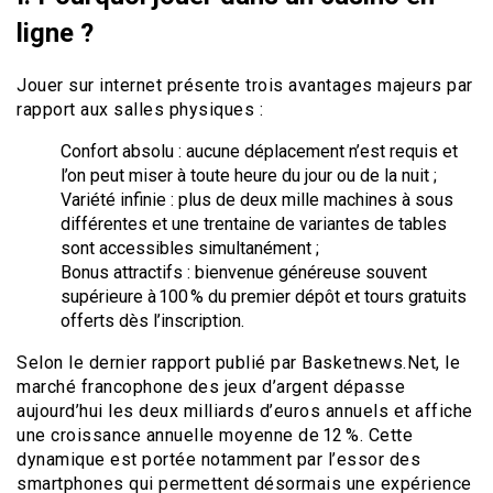
ligne ?
Jouer sur internet présente trois avantages majeurs par
rapport aux salles physiques :
Confort absolu : aucune déplacement n’est requis et
l’on peut miser à toute heure du jour ou de la nuit ;
Variété infinie : plus de deux mille machines à sous
différentes et une trentaine de variantes de tables
sont accessibles simultanément ;
Bonus attractifs : bienvenue généreuse souvent
supérieure à 100 % du premier dépôt et tours gratuits
offerts dès l’inscription.
Selon le dernier rapport publié par Basketnews.Net, le
marché francophone des jeux d’argent dépasse
aujourd’hui les deux milliards d’euros annuels et affiche
une croissance annuelle moyenne de 12 %. Cette
dynamique est portée notamment par l’essor des
smartphones qui permettent désormais une expérience