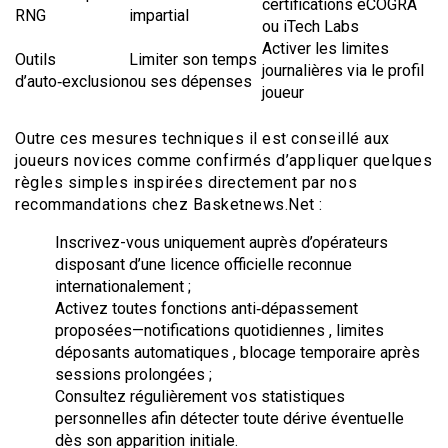
certifications eCOGRA
RNG
impartial
ou iTech Labs
Activer les limites
Outils
Limiter son temps
journalières via le profil
d’auto‑exclusion
ou ses dépenses
joueur
Outre ces mesures techniques il est conseillé aux
joueurs novices comme confirmés d’appliquer quelques
règles simples inspirées directement par nos
recommandations chez Basketnews.Net :
Inscrivez-vous uniquement auprès d’opérateurs
disposant d’une licence officielle reconnue
internationalement ;
Activez toutes fonctions anti‑dépassement
proposées—notifications quotidiennes , limites
déposants automatiques , blocage temporaire après
sessions prolongées ;
Consultez régulièrement vos statistiques
personnelles afin détecter toute dérive éventuelle
dès son apparition initiale.