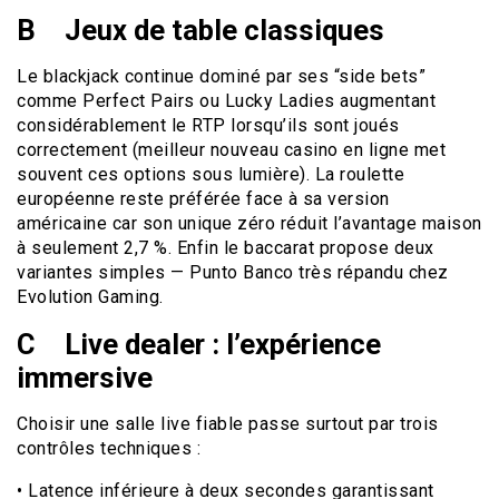
B Jeux de table classiques
Le blackjack continue dominé par ses “side bets”
comme Perfect Pairs ou Lucky Ladies augmentant
considérablement le RTP lorsqu’ils sont joués
correctement (meilleur nouveau casino en ligne met
souvent ces options sous lumière). La roulette
européenne reste préférée face à sa version
américaine car son unique zéro réduit l’avantage maison
à seulement 2,7 %. Enfin le baccarat propose deux
variantes simples — Punto Banco très répandu chez
Evolution Gaming.
C Live dealer : l’expérience
immersive
Choisir une salle live fiable passe surtout par trois
contrôles techniques :
• Latence inférieure à deux secondes garantissant