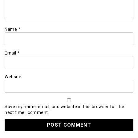
Name
*
Email
*
Website
Save my name, email, and website in this browser for the
next time I comment.