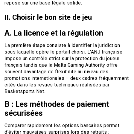
repose sur une base légale solide.
II. Choisir le bon site de jeu
A. La licence et la régulation
La première étape consiste à identifier la juridiction
sous laquelle opère le portail choisi. L’ANJ française
impose un contrôle strict sur la protection du joueur
français tandis que la Malta Gaming Authority offre
souvent davantage de flexibilité au niveau des
promotions internationales – deux cadres fréquemment
cités dans les revues techniques réalisées par
Basketsports Net.
B : Les méthodes de paiement
sécurisées
Comparer rapidement les options bancaires permet
d’éviter mauvaises surprises lors des retraits :