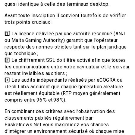
quasi identique à celle des terminaux desktop.
Avant toute inscription il convient toutefois de vérifier
trois points cruciaux :
1️⃣ La licence délivrée par une autorité reconnue (ANJ
ou Malta Gaming Authority) garantit que l’opérateur
respecte des normes strictes tant sur le plan juridique
que technique ;
2️⃣ Le chiffrement SSL doit être activé afin que toutes
les communications entre votre navigateur et le serveur
restent invisibles aux tiers ;
3️⃣ Les audits indépendants réalisés par eCOGRA ou
iTech Labs assurent que chaque génération aléatoire
est réellement équitable (RTP moyen généralement
compris entre 96 % et 98 %).
En combinant ces critères avec l’observation des
classements publiés régulièrement par
Basketnews.Net vous maximisez vos chances
d’intégrer un environnement sécurisé où chaque mise