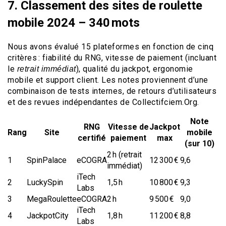
7. Classement des sites de roulette
mobile 2024 – 340 mots
Nous avons évalué 15 plateformes en fonction de cinq
critères : fiabilité du RNG, vitesse de paiement (incluant
le
), qualité du jackpot, ergonomie
retrait immédiat
mobile et support client. Les notes proviennent d’une
combinaison de tests internes, de retours d’utilisateurs
et des revues indépendantes de Collectifciem.Org.
Note
RNG
Vitesse de
Jackpot
Rang
Site
mobile
certifié
paiement
max
(sur 10)
2 h (retrait
1
SpinPalace
eCOGRA
12 300 €
9,6
immédiat)
iTech
2
LuckySpin
1,5 h
10 800 €
9,3
Labs
3
MegaRoulette
eCOGRA
2 h
9 500 €
9,0
iTech
4
JackpotCity
1,8 h
11 200 €
8,8
Labs