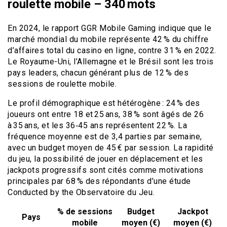
roulette mobile – 340 mots
En 2024, le rapport GGR Mobile Gaming indique que le
marché mondial du mobile représente 42 % du chiffre
d’affaires total du casino en ligne, contre 31 % en 2022.
Le Royaume-Uni, l’Allemagne et le Brésil sont les trois
pays leaders, chacun générant plus de 12 % des
sessions de roulette mobile.
Le profil démographique est hétérogène : 24 % des
joueurs ont entre 18 et 25 ans, 38 % sont âgés de 26
à 35 ans, et les 36‑45 ans représentent 22 %. La
fréquence moyenne est de 3,4 parties par semaine,
avec un budget moyen de 45 € par session. La rapidité
du jeu, la possibilité de jouer en déplacement et les
jackpots progressifs sont cités comme motivations
principales par 68 % des répondants d’une étude
Conducted by the Observatoire du Jeu.
% de sessions
Budget
Jackpot
Pays
mobile
moyen (€)
moyen (€)