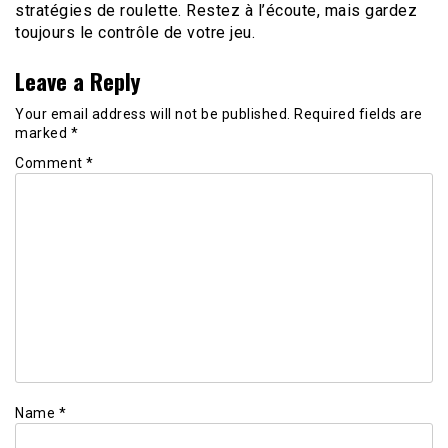
stratégies de roulette. Restez à l’écoute, mais gardez
toujours le contrôle de votre jeu.
Leave a Reply
Your email address will not be published.
Required fields are
marked
*
Comment
*
Name
*