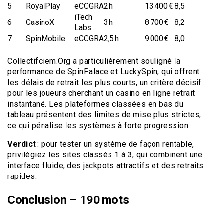
5
RoyalPlay
eCOGRA
2 h
13 400 €
8,5
iTech
6
CasinoX
3 h
8 700 €
8,2
Labs
7
SpinMobile
eCOGRA
2,5 h
9 000 €
8,0
Collectifciem.Org a particulièrement souligné la
performance de SpinPalace et LuckySpin, qui offrent
les délais de retrait les plus courts, un critère décisif
pour les joueurs cherchant un casino en ligne retrait
instantané. Les plateformes classées en bas du
tableau présentent des limites de mise plus strictes,
ce qui pénalise les systèmes à forte progression.
Verdict
: pour tester un système de façon rentable,
privilégiez les sites classés 1 à 3, qui combinent une
interface fluide, des jackpots attractifs et des retraits
rapides.
Conclusion – 190 mots