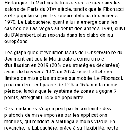
Historique : la Martingale trouve ses racines dans les
salons de Paris du XIXᵉ siècle, tandis que le Fibonacci
a été popularisé par les joueurs italiens des années
1970. Le Labouchère, quant à lui, a émergé dans les
casinos de Las Vegas au début des années 1990, suivi
du D’Alembert, plus répandu dans les clubs de jeu
européens.
Les graphiques d’évolution issus de l’Observatoire du
Jeu montrent que la Martingale a connu un pic
d’utilisation en 2019 (28 % des stratégies déclarées)
avant de baisser à 19 % en 2024, sous l’effet des
limites de mise plus strictes sur mobile. Le Fibonacci,
plus modéré, est passé de 12 % à 16 % sur la même
période, tandis que le système de zones a gagné 7
points, atteignant 14 % de popularité.
Ces tendances s’expliquent par la contrainte des
plafonds de mise imposés par les applications
mobiles, qui rendent la Martingale moins viable. En
revanche, le Labouchère, grâce à sa flexibilité, reste