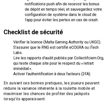
notifications push afin de recevoir les bonus
de dépôt en temps réel, et sauvegardez votre
configuration de système dans le cloud de
l’app pour éviter les pertes en cas de crash.
Checklist de sécurité
Vérifier la licence (Malta Gaming Authority ou UKGC).
S’assurer que le RNG est certifié eCOGRA ou iTech
Labs.
Lire les rapports d’audit publiés par Collectifciem.Org,
qui teste chaque site pour le respect du « retrait
immédiat ».
Activer l’authentification à deux facteurs (2FA).
En suivant ces bonnes pratiques, les joueurs peuvent
réduire la variance inhérente à la roulette mobile et
maximiser les chances de profiter des jackpots
lorsqu’ils apparaissent.