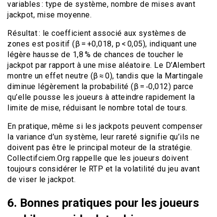
variables : type de système, nombre de mises avant
jackpot, mise moyenne.
Résultat : le coefficient associé aux systèmes de
zones est positif (β = +0,018, p < 0,05), indiquant une
légère hausse de 1,8 % de chances de toucher le
jackpot par rapport à une mise aléatoire. Le D’Alembert
montre un effet neutre (β ≈ 0), tandis que la Martingale
diminue légèrement la probabilité (β = ‑0,012) parce
qu’elle pousse les joueurs à atteindre rapidement la
limite de mise, réduisant le nombre total de tours.
En pratique, même si les jackpots peuvent compenser
la variance d’un système, leur rareté signifie qu’ils ne
doivent pas être le principal moteur de la stratégie.
Collectifciem.Org rappelle que les joueurs doivent
toujours considérer le RTP et la volatilité du jeu avant
de viser le jackpot.
6. Bonnes pratiques pour les joueurs