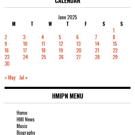
CALENDAR
June 2025
M
T
W
T
F
S
S
1
2
3
4
5
6
7
8
9
10
11
12
13
14
15
16
17
18
19
20
21
22
23
24
25
26
27
28
29
30
« May
Jul »
HMIPN MENU
Home
HMI News
Music
Biography