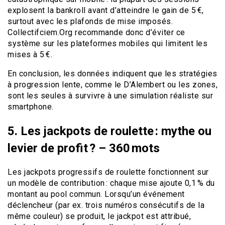
explosent la bankroll avant d’atteindre le gain de 5 €,
surtout avec les plafonds de mise imposés.
Collectifciem.Org recommande donc d’éviter ce
système sur les plateformes mobiles qui limitent les
mises à 5 €.
En conclusion, les données indiquent que les stratégies
à progression lente, comme le D’Alembert ou les zones,
sont les seules à survivre à une simulation réaliste sur
smartphone.
5. Les jackpots de roulette : mythe ou
levier de profit ? – 360 mots
Les jackpots progressifs de roulette fonctionnent sur
un modèle de contribution : chaque mise ajoute 0,1 % du
montant au pool commun. Lorsqu’un événement
déclencheur (par ex. trois numéros consécutifs de la
même couleur) se produit, le jackpot est attribué,