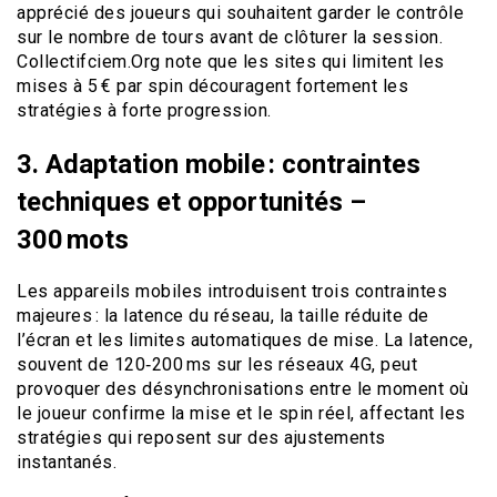
apprécié des joueurs qui souhaitent garder le contrôle
sur le nombre de tours avant de clôturer la session.
Collectifciem.Org note que les sites qui limitent les
mises à 5 € par spin découragent fortement les
stratégies à forte progression.
3. Adaptation mobile : contraintes
techniques et opportunités –
300 mots
Les appareils mobiles introduisent trois contraintes
majeures : la latence du réseau, la taille réduite de
l’écran et les limites automatiques de mise. La latence,
souvent de 120‑200 ms sur les réseaux 4G, peut
provoquer des désynchronisations entre le moment où
le joueur confirme la mise et le spin réel, affectant les
stratégies qui reposent sur des ajustements
instantanés.