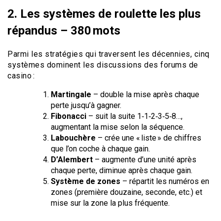
2. Les systèmes de roulette les plus
répandus – 380 mots
Parmi les stratégies qui traversent les décennies, cinq
systèmes dominent les discussions des forums de
casino :
Martingale
– double la mise après chaque
perte jusqu’à gagner.
Fibonacci
– suit la suite 1‑1‑2‑3‑5‑8…,
augmentant la mise selon la séquence.
Labouchère
– crée une « liste » de chiffres
que l’on coche à chaque gain.
D’Alembert
– augmente d’une unité après
chaque perte, diminue après chaque gain.
Système de zones
– répartit les numéros en
zones (première douzaine, seconde, etc.) et
mise sur la zone la plus fréquente.