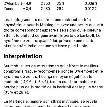
D’Alembert
– 4,9
2 950
35 %
0,008 %
Zones
– 3,4
2 480
28 %
0,012 %
Les histogrammes montrent une distribution très
asymétrique pour la Martingale, avec une petite queue à
droite correspondant aux rares sessions où le joueur a
atteint le plafond de gain avant la perte de bankroll. Le
système de zones, quant à lui, présente une courbe
plus centrée, indiquant une variance plus faible.
Interprétation
Sur mobile, les deux systèmes qui offrent le meilleur
compromis risque/récompense sont le D’Alembert et le
système de zones. Leur gain moyen négatif reste
modeste (‑4,9 € et ‑3,4 €), tandis que la probabilité de
perdre plus de la moitié de la bankroll est la plus basse
(35 % et 28 %).
La Martingale, malgré son attrait mythique, se révèle
catastrophique sur mobile : la plupart des sessions