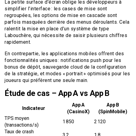
La petite surface d’écran oblige les développeurs à
simplifier l’interface : les cases de mise sont
regroupées, les options de mise en cascade sont
parfois masquées derrière des menus déroulants. Cela
ralentit la mise en place d’un système de type
Labouchère, qui nécessite de saisir plusieurs chiffres
rapidement.
En contrepartie, les applications mobiles offrent des
fonctionnalités uniques : notifications push pour les
bonus de dépôt, sauvegarde cloud de la configuration
de la stratégie, et modes « portrait » optimisés pour les
joueurs qui préfèrent une seule main.
Étude de cas – App A vs App B
App A
App B
Indicateur
(CasinoX)
(SpinMobile)
TPS moyen
1 850
2 120
(transactions/s)
Taux de crash
3,2
1,8