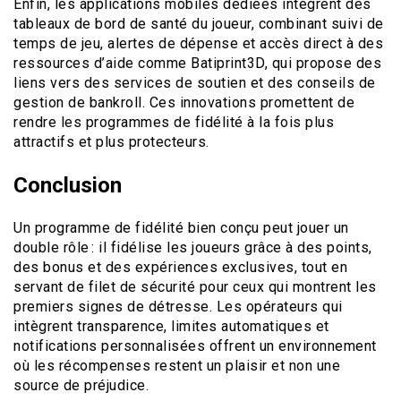
Enfin, les applications mobiles dédiées intègrent des
tableaux de bord de santé du joueur, combinant suivi de
temps de jeu, alertes de dépense et accès direct à des
ressources d’aide comme Batiprint3D, qui propose des
liens vers des services de soutien et des conseils de
gestion de bankroll. Ces innovations promettent de
rendre les programmes de fidélité à la fois plus
attractifs et plus protecteurs.
Conclusion
Un programme de fidélité bien conçu peut jouer un
double rôle : il fidélise les joueurs grâce à des points,
des bonus et des expériences exclusives, tout en
servant de filet de sécurité pour ceux qui montrent les
premiers signes de détresse. Les opérateurs qui
intègrent transparence, limites automatiques et
notifications personnalisées offrent un environnement
où les récompenses restent un plaisir et non une
source de préjudice.