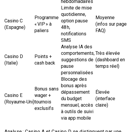
hebdomadaires
Limite de mise
quotidienne,
Programme
Moyenne
Casino C
option pause
« VIP » à
(infos sur page
(Espagne)
48 h,
paliers
FAQ)
notifications
SMS
Analyse IA des
comportements,
Très élevée
Casino D
Points +
suggestions de
(dashboard en
(Italie)
cash back
pause
temps réel)
personnalisées
Blocage des
bonus après
Bonus sans
dépassement
Élevée
Casino E
wager +
du budget
(interface
(Royaume‑Uni)
tournois
mensuel, accès
claire)
exclusifs
à outils de suivi
via app mobile
Analyse : Casino A et Casino D se distinguent par une