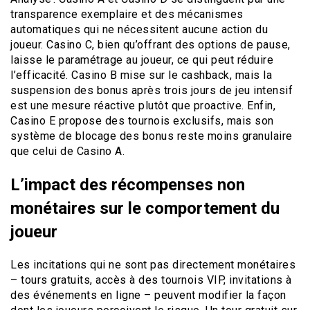
transparence exemplaire et des mécanismes
automatiques qui ne nécessitent aucune action du
joueur. Casino C, bien qu’offrant des options de pause,
laisse le paramétrage au joueur, ce qui peut réduire
l’efficacité. Casino B mise sur le cashback, mais la
suspension des bonus après trois jours de jeu intensif
est une mesure réactive plutôt que proactive. Enfin,
Casino E propose des tournois exclusifs, mais son
système de blocage des bonus reste moins granulaire
que celui de Casino A.
L’impact des récompenses non
monétaires sur le comportement du
joueur
Les incitations qui ne sont pas directement monétaires
– tours gratuits, accès à des tournois VIP, invitations à
des événements en ligne – peuvent modifier la façon