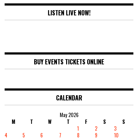
LISTEN LIVE NOW!
BUY EVENTS TICKETS ONLINE
CALENDAR
May 2026
M
T
W
T
F
S
S
1
2
3
4
5
6
7
8
9
10