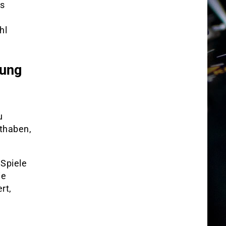
rs
hl
lung
u
uthaben,
 Spiele
ie
rt,