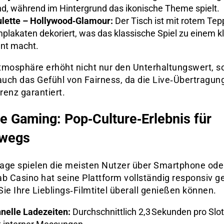
d, während im Hintergrund das ikonische Theme spielt.
lette – Hollywood‑Glamour:
Der Tisch ist mit rotem Tep
mplakaten dekoriert, was das klassische Spiel zu einem k
nt macht.
tmosphäre erhöht nicht nur den Unterhaltungswert, s
auch das Gefühl von Fairness, da die Live‑Übertragun
renz garantiert.
e Gaming: Pop‑Culture‑Erlebnis für
rwegs
age spielen die meisten Nutzer über Smartphone oder
b Casino hat seine Plattform vollständig responsiv ge
ie Ihre Lieblings‑Filmtitel überall genießen können.
nelle Ladezeiten:
Durchschnittlich 2,3 Sekunden pro Slo