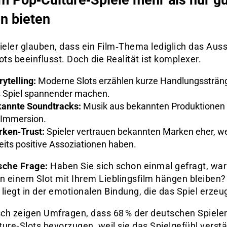
 Pop‑Culture‑Spiele mehr als nur g
n bieten
pieler glauben, dass ein Film‑Thema lediglich das Aus
ots beeinflusst. Doch die Realität ist komplexer.
rytelling:
Moderne Slots erzählen kurze Handlungssträng
 Spiel spannender machen.
annte Soundtracks:
Musik aus bekannten Produktionen 
 Immersion.
ken‑Trust:
Spieler vertrauen bekannten Marken eher, wei
eits positive Assoziationen haben.
sche Frage:
Haben Sie sich schon einmal gefragt, wa
n einem Slot mit Ihrem Lieblingsfilm hängen bleiben?
liegt in der emotionalen Bindung, die das Spiel erzeug
isch zeigen Umfragen, dass 68 % der deutschen Spiele
ure‑Slots bevorzugen, weil sie das Spielgefühl verst