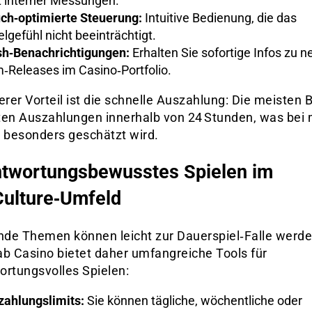
t interner Messungen.
ch‑optimierte Steuerung:
Intuitive Bedienung, die das
elgefühl nicht beeinträchtigt.
h‑Benachrichtigungen:
Erhalten Sie sofortige Infos zu 
m‑Releases im Casino‑Portfolio.
erer Vorteil ist die schnelle Auszahlung: Die meisten
ten Auszahlungen innerhalb von 24 Stunden, was bei 
n besonders geschätzt wird.
twortungsbewusstes Spielen im
ulture‑Umfeld
de Themen können leicht zur Dauer­spiel‑Falle werde
ab Casino bietet daher umfangreiche Tools für
ortungsvolles Spielen:
zahlungslimits:
Sie können tägliche, wöchentliche oder