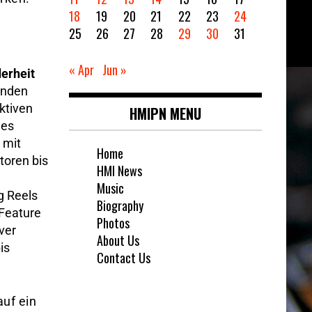
18
19
20
21
22
23
24
25
26
27
28
29
30
31
« Apr
Jun »
erheit
unden
ktiven
HMIPN MENU
mes
 mit
Home
toren bis
HMI News
Music
g Reels
Biography
Feature
Photos
ver
About Us
is
Contact Us
auf ein