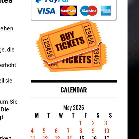
utes
sehen
e, die
erhöht
l sie
CALENDAR
rum Sie
May 2026
 Die
M
T
W
T
F
S
S
t.
1
2
3
4
5
6
7
8
9
10
r
11
12
13
14
15
16
17
ärken.