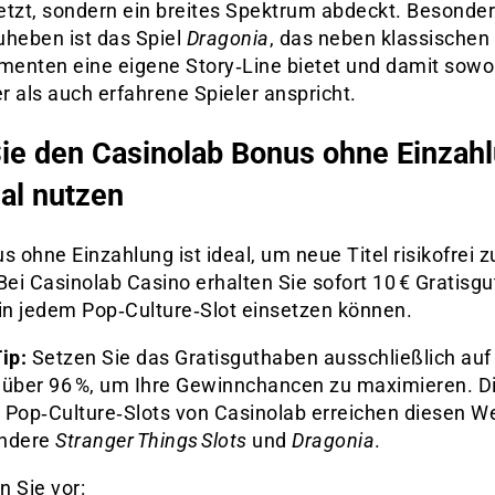
etzt, sondern ein breites Spektrum abdeckt. Besonde
uheben ist das Spiel
Dragonia
, das neben klassischen
ementen eine eigene Story‑Line bietet und damit sowo
 als auch erfahrene Spieler anspricht.
ie den Casinolab Bonus ohne Einzah
al nutzen
s ohne Einzahlung ist ideal, um neue Titel risikofrei z
Bei Casinolab Casino erhalten Sie sofort 10 € Gratisg
 in jedem Pop‑Culture‑Slot einsetzen können.
ip:
Setzen Sie das Gratisguthaben ausschließlich auf
 über 96 %, um Ihre Gewinnchancen zu maximieren. D
 Pop‑Culture‑Slots von Casinolab erreichen diesen We
ondere
Stranger Things Slots
und
Dragonia
.
 Sie vor: