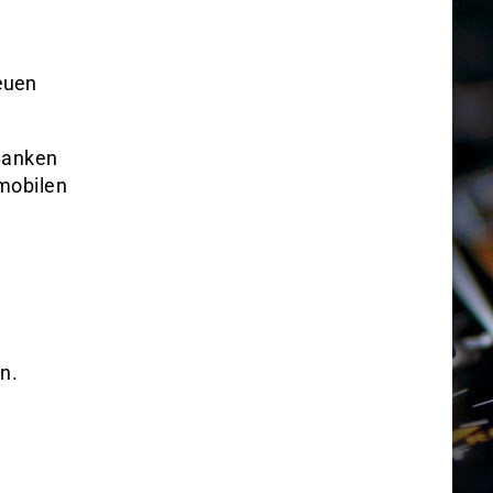
neuen
 Banken
mobilen
n.