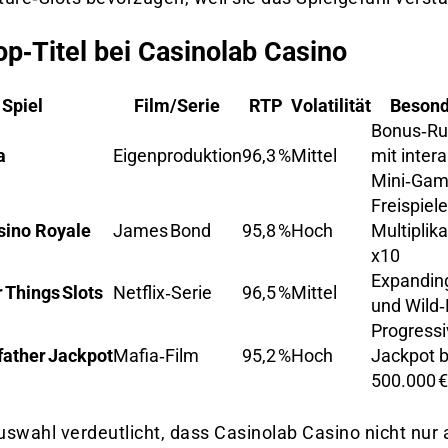
op‑Titel bei Casinolab Casino
Spiel
Film/Serie
RTP
Volatilität
Besond
Bonus‑R
a
Eigenproduktion
96,3 %
Mittel
mit intera
Mini‑Ga
Freispiele
sino Royale
James Bond
95,8 %
Hoch
Multiplika
x10
Expandin
 Things Slots
Netflix‑Serie
96,5 %
Mittel
und Wild‑
Progressi
father Jackpot
Mafia‑Film
95,2 %
Hoch
Jackpot b
500.000 €
swahl verdeutlicht, dass Casinolab Casino nicht nur 