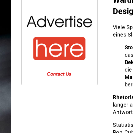
Warum
Desig
Viele S
eines Sl
Sto
das
Bek
die
Mar
ber
Rhetori
länger a
Antwort 
Statist
Pop‑Cult