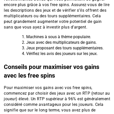
encore plus grâce à vos free spins. Assurez-vous de lire
les descriptions des jeux et de vérifier s’ils offrent des
multiplicateurs ou des tours supplémentaires. Cela
peut grandement augmenter votre potentiel de gain
sans que vous ayez à investir plus d’argent.
Machines à sous à thème populaire.
Jeux avec des multiplicateurs de gains.
Jeux proposant des tours supplémentaires.
Vérifiez les avis des joueurs sur les jeux.
Conseils pour maximiser vos gains
avec les free spins
Pour maximiser vos gains avec vos free spins,
commencez par choisir des jeux avec un RTP (retour au
joueur) élevé. Un RTP supérieur à 96% est généralement
considéré comme avantageux pour les joueurs. Cela
signifie que sur le long terme, vous avez plus de