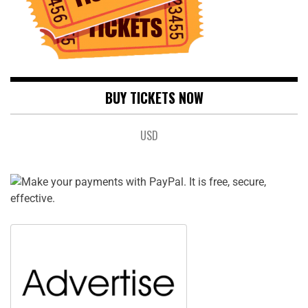
BUY TICKETS NOW
USD