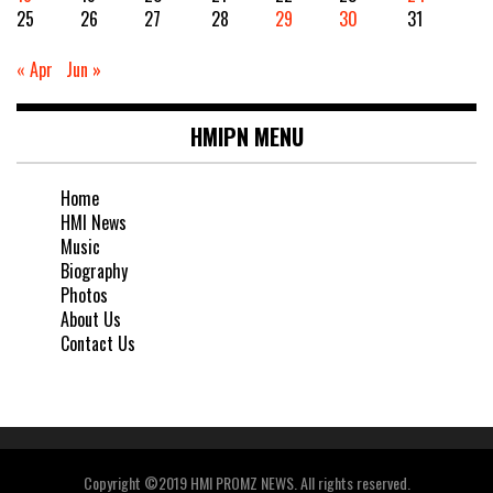
25
26
27
28
29
30
31
« Apr
Jun »
HMIPN MENU
Home
HMI News
Music
Biography
Photos
About Us
Contact Us
Copyright ©2019 HMI PROMZ NEWS. All rights reserved.