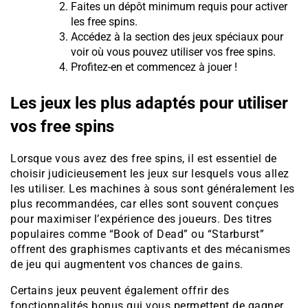
Faites un dépôt minimum requis pour activer
les free spins.
Accédez à la section des jeux spéciaux pour
voir où vous pouvez utiliser vos free spins.
Profitez-en et commencez à jouer !
Les jeux les plus adaptés pour utiliser
vos free spins
Lorsque vous avez des free spins, il est essentiel de
choisir judicieusement les jeux sur lesquels vous allez
les utiliser. Les machines à sous sont généralement les
plus recommandées, car elles sont souvent conçues
pour maximiser l’expérience des joueurs. Des titres
populaires comme “Book of Dead” ou “Starburst”
offrent des graphismes captivants et des mécanismes
de jeu qui augmentent vos chances de gains.
Certains jeux peuvent également offrir des
fonctionnalités bonus qui vous permettent de gagner