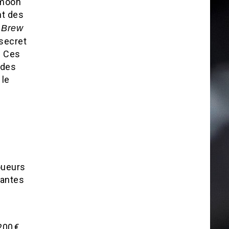
‑moon
nt des
 Brew
 secret
. Ces
 des
 le
joueurs
rantes
200 €,