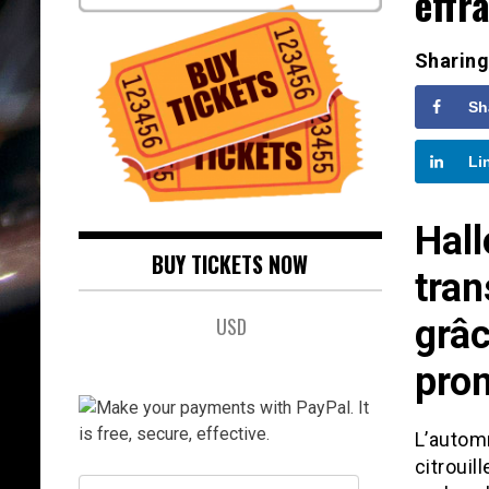
effr
Sharing 
Sh
Li
Hall
BUY TICKETS NOW
tran
grâc
USD
pro
L’automn
citrouil