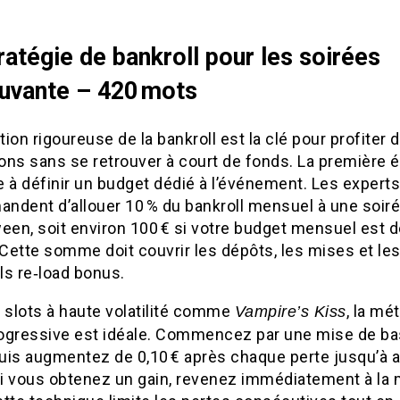
tratégie de bankroll pour les soirées
uvante – 420 mots
ion rigoureuse de la bankroll est la clé pour profiter 
ons sans se retrouver à court de fonds. La première 
 à définir un budget dédié à l’événement. Les experts
ndent d’allouer 10 % du bankroll mensuel à une soir
een, soit environ 100 € si votre budget mensuel est 
 Cette somme doit couvrir les dépôts, les mises et le
ls re‑load bonus.
 slots à haute volatilité comme
, la mé
Vampire’s Kiss
ogressive est idéale. Commencez par une mise de ba
puis augmentez de 0,10 € après chaque perte jusqu’à a
 Si vous obtenez un gain, revenez immédiatement à la 