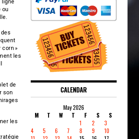
 ligne
e ou
le.
t des
équent
 corn »
ment les
l
let de
CALENDAR
r son
mirages
May 2026
M
T
W
T
F
S
S
ner les
1
2
3
s
4
5
6
7
8
9
10
tratégie
11
12
13
14
15
16
17