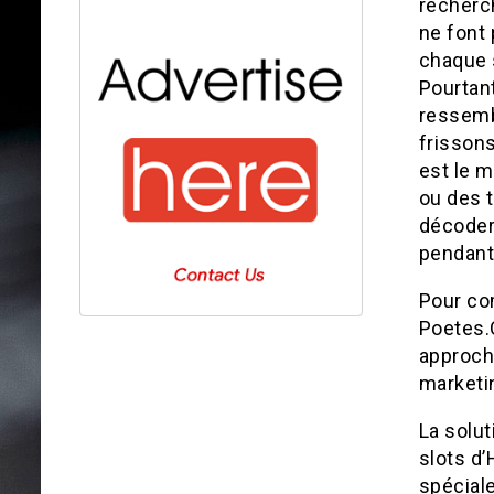
recherch
ne font 
chaque 
Pourtant
ressembl
frissons
est le m
ou des 
décoder,
pendant 
Pour co
Poetes.
approch
marketi
La solut
slots d’
spéciale