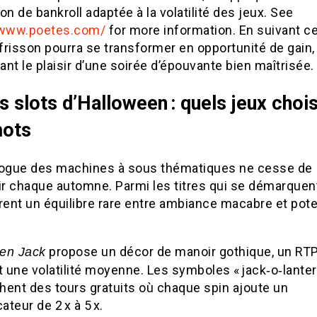
on de bankroll adaptée à la volatilité des jeux. See
/www.poetes.com/
for more information. En suivant ce
risson pourra se transformer en opportunité de gain,
nt le plaisir d’une soirée d’épouvante bien maîtrisée.
es slots d’Halloween : quels jeux chois
mots
logue des machines à sous thématiques ne cesse de
ir chaque automne. Parmi les titres qui se démarquent
rent un équilibre rare entre ambiance macabre et pote
propose un décor de manoir gothique, un RT
en Jack
t une volatilité moyenne. Les symboles « jack‑o‑lanter
hent des tours gratuits où chaque spin ajoute un
cateur de 2 x à 5 x.