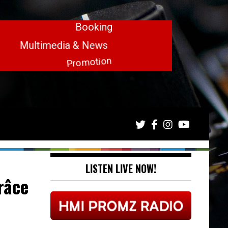
LISTEN LIVE NOW!
râce