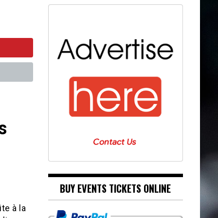
s
BUY EVENTS TICKETS ONLINE
te à la