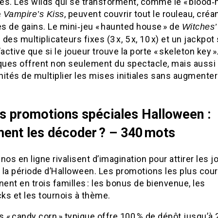
es. Les wilds qui se transforment, comme le « blood
e
, peuvent couvrir tout le rouleau, créa
Vampire’s Kiss
s de gains. Le mini‑jeu « haunted house » de
Witches’
des multiplicateurs fixes (3 x, 5 x, 10 x) et un jackpot
’active que si le joueur trouve la porte « skeleton key »
ues offrent non seulement du spectacle, mais aussi
ités de multiplier les mises initiales sans augmenter
es promotions spéciales Halloween :
nt les décoder ? – 340 mots
nos en ligne rivalisent d’imagination pour attirer les 
 la période d’Halloween. Les promotions les plus cou
nent en trois familles : les bonus de bienvenue, les
ks et les tournois à thème.
 « candy corn » typique offre 100 % de dépôt jusqu’à 