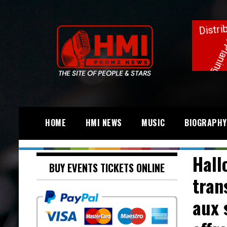
HOME
HMI NEWS
MUSIC
BIOGRAPHY
Hall
BUY EVENTS TICKETS ONLINE
tran
aux 