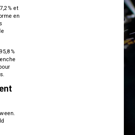
7,2 % et
forme en
s
de
95,8 %
clenche
 pour
s.
ent
oween.
ld