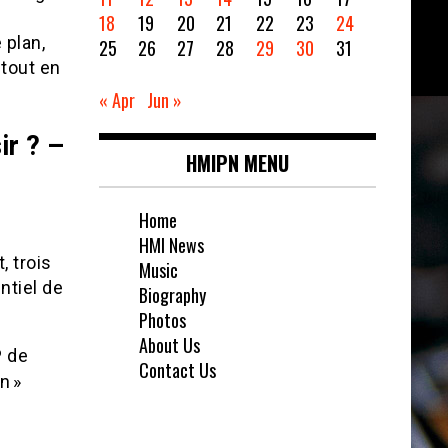
18
19
20
21
22
23
24
 plan,
25
26
27
28
29
30
31
 tout en
« Apr
Jun »
ir ? –
HMIPN MENU
Home
HMI News
, trois
Music
ntiel de
Biography
Photos
About Us
P de
Contact Us
n »