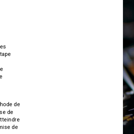
des
étape
ée
de
s
thode de
se de
tteindre
mise de