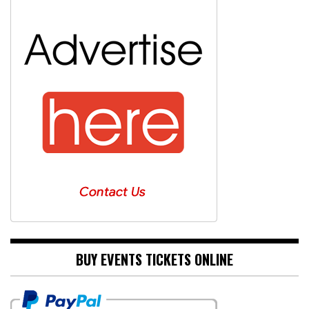
BUY EVENTS TICKETS ONLINE