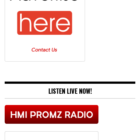
LISTEN LIVE NOW!