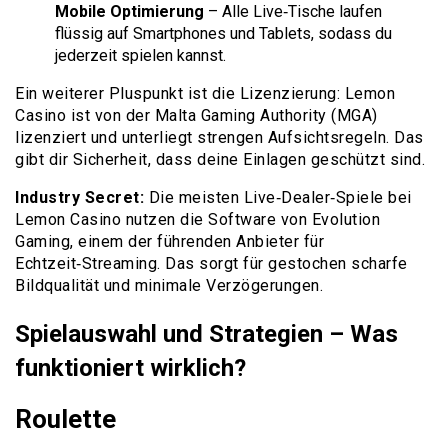
Mobile Optimierung
– Alle Live‑Tische laufen
flüssig auf Smartphones und Tablets, sodass du
jederzeit spielen kannst.
Ein weiterer Pluspunkt ist die Lizenzierung: Lemon
Casino ist von der Malta Gaming Authority (MGA)
lizenziert und unterliegt strengen Aufsichtsregeln. Das
gibt dir Sicherheit, dass deine Einlagen geschützt sind.
Industry Secret:
Die meisten Live‑Dealer‑Spiele bei
Lemon Casino nutzen die Software von Evolution
Gaming, einem der führenden Anbieter für
Echtzeit‑Streaming. Das sorgt für gestochen scharfe
Bildqualität und minimale Verzögerungen.
Spielauswahl und Strategien – Was
funktioniert wirklich?
Roulette