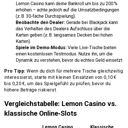
Lemon Casino kann deine Bankroll um bis zu 200 %
erhöhen – achte jedoch auf die Umsatzbedingungen
(z. B. 30‑fache Durchspielung).
Beobachte den Dealer:
Gerade bei Blackjack kann
das Verhalten des Dealers Aufschluss über die
Karten geben (z. B. langsames Decken bei hohen
Karten).
Spiele im Demo‑Modus:
Viele Live‑Tische bieten
einen kostenlosen Testmodus. Nutze ihn, um die
Dynamik zu verstehen, bevor du echtes Geld einsetzt.
Pro Tipp:
Wenn du dich für mehrere Tische gleichzeitig
interessierst, starte mit kleinen Einsätzen von 0,10 €
bis 0,20 €, um das Spielgefühl zu prüfen, bevor du
höhere Beträge riskierst.
Vergleichstabelle: Lemon Casino vs.
klassische Online‑Slots
Lemon Casino
Klassische