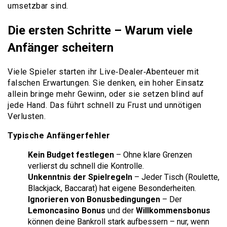
umsetzbar sind.
Die ersten Schritte – Warum viele
Anfänger scheitern
Viele Spieler starten ihr Live‑Dealer‑Abenteuer mit
falschen Erwartungen. Sie denken, ein hoher Einsatz
allein bringe mehr Gewinn, oder sie setzen blind auf
jede Hand. Das führt schnell zu Frust und unnötigen
Verlusten.
Typische Anfängerfehler
Kein Budget festlegen
– Ohne klare Grenzen
verlierst du schnell die Kontrolle.
Unkenntnis der Spielregeln
– Jeder Tisch (Roulette,
Blackjack, Baccarat) hat eigene Besonderheiten.
Ignorieren von Bonusbedingungen
– Der
Lemoncasino Bonus
und der
Willkommensbonus
können deine Bankroll stark aufbessern – nur, wenn