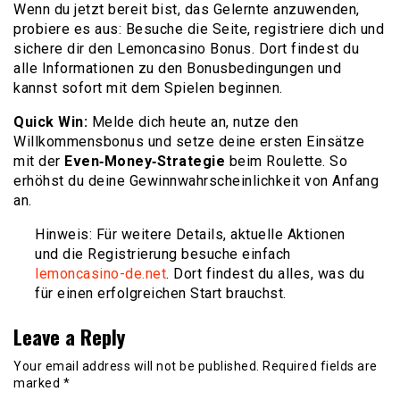
Wenn du jetzt bereit bist, das Gelernte anzuwenden,
probiere es aus: Besuche die Seite, registriere dich und
sichere dir den Lemoncasino Bonus. Dort findest du
alle Informationen zu den Bonusbedingungen und
kannst sofort mit dem Spielen beginnen.
Quick Win:
Melde dich heute an, nutze den
Willkommensbonus und setze deine ersten Einsätze
mit der
Even‑Money‑Strategie
beim Roulette. So
erhöhst du deine Gewinnwahrscheinlichkeit von Anfang
an.
Hinweis: Für weitere Details, aktuelle Aktionen
und die Registrierung besuche einfach
lemoncasino-de.net
. Dort findest du alles, was du
für einen erfolgreichen Start brauchst.
Leave a Reply
Your email address will not be published.
Required fields are
marked
*