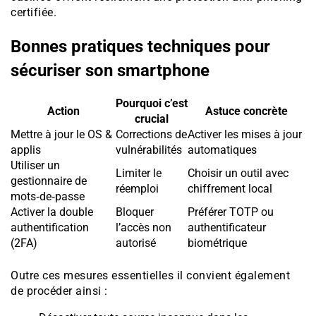
certifiée.
Bonnes pratiques techniques pour
sécuriser son smartphone
Pourquoi c’est
Action
Astuce concrète
crucial
Mettre à jour le OS &
Corrections de
Activer les mises à jour
applis
vulnérabilités
automatiques
Utiliser un
Limiter le
Choisir un outil avec
gestionnaire de
réemploi
chiffrement local
mots‑de‑passe
Activer la double
Bloquer
Préférer TOTP ou
authentification
l’accès non
authentificateur
(2FA)
autorisé
biométrique
Outre ces mesures essentielles il convient également
de procéder ainsi :