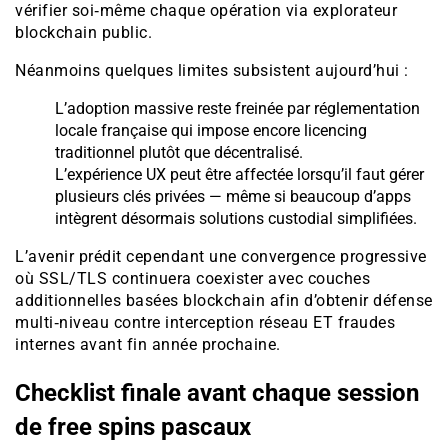
vérifier soi‑même chaque opération via explorateur
blockchain public.
Néanmoins quelques limites subsistent aujourd’hui :
L’adoption massive reste freinée par réglementation
locale française qui impose encore licencing
traditionnel plutôt que décentralisé.
L’expérience UX peut être affectée lorsqu’il faut gérer
plusieurs clés privées — même si beaucoup d’apps
intègrent désormais solutions custodial simplifiées.
L’avenir prédit cependant une convergence progressive
où SSL/TLS continuera coexister avec couches
additionnelles basées blockchain afin d’obtenir défense
multi‑niveau contre interception réseau ET fraudes
internes avant fin année prochaine.
Checklist finale avant chaque session
de free spins pascaux