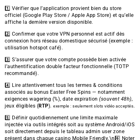
1️⃣ Vérifier que l’application provient bien du store
officiel (Google Play Store / Apple App Store) et qu’elle
affiche la dernière version disponible.
2️⃣ Confirmer que votre VPN personnel est actif dès
connexion hors réseau domestique sécurisé (exemple :
utilisation hotspot café).
3️⃣ S’assurer que votre compte possède bien activée
l’authentification double facteur fonctionnelle (TOTP
recommandé).
4️⃣ Lire attentivement tous les termes & conditions
associés au bonus Easter Free Spins — notamment
exigences wagering (%), date expiration
(souvent 48h)
,
jeux éligibles (
RTP
)
.
.
exemple : seulement slots vidéo acceptés
5️⃣ Définir quotidiennement une limite maximale
injectée via outils intégrés soit au système Android/iOS
soit directement depuis le tableau admin user zone
présent dans chaque casino Mobile Friendly.\n6️⃣ Noter