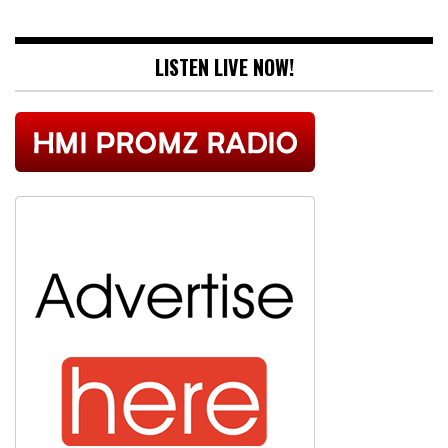
LISTEN LIVE NOW!