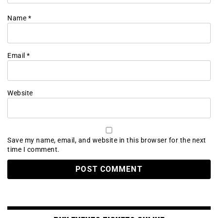
Name
*
Email
*
Website
Save my name, email, and website in this browser for the next
time I comment.