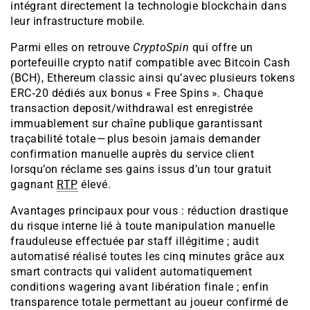
intégrant directement la technologie blockchain dans
leur infrastructure mobile.
Parmi elles on retrouve
CryptoSpin
qui offre un
portefeuille crypto natif compatible avec Bitcoin Cash
(BCH), Ethereum classic ainsi qu’avec plusieurs tokens
ERC‑20 dédiés aux bonus « Free Spins ». Chaque
transaction deposit/withdrawal est enregistrée
immuablement sur chaîne publique garantissant
traçabilité totale — plus besoin jamais demander
confirmation manuelle auprès du service client
lorsqu’on réclame ses gains issus d’un tour gratuit
gagnant
RTP
élevé.
Avantages principaux pour vous : réduction drastique
du risque interne lié à toute manipulation manuelle
frauduleuse effectuée par staff illégitime ; audit
automatisé réalisé toutes les cinq minutes grâce aux
smart contracts qui valident automatiquement
conditions wagering avant libération finale ; enfin
transparence totale permettant au joueur confirmé de