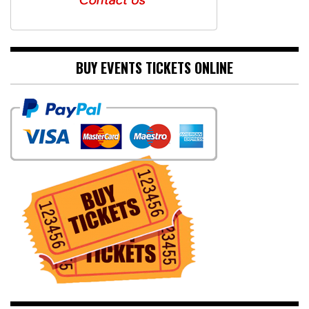
BUY EVENTS TICKETS ONLINE