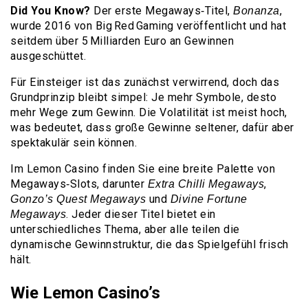
Did You Know?
Der erste Megaways‑Titel,
,
Bonanza
wurde 2016 von Big Red Gaming veröffentlicht und hat
seitdem über 5 Milliarden Euro an Gewinnen
ausgeschüttet.
Für Einsteiger ist das zunächst verwirrend, doch das
Grundprinzip bleibt simpel: Je mehr Symbole, desto
mehr Wege zum Gewinn. Die Volatilität ist meist hoch,
was bedeutet, dass große Gewinne seltener, dafür aber
spektakulär sein können.
Im Lemon Casino finden Sie eine breite Palette von
Megaways‑Slots, darunter
,
Extra Chilli Megaways
und
Gonzo’s Quest Megaways
Divine Fortune
. Jeder dieser Titel bietet ein
Megaways
unterschiedliches Thema, aber alle teilen die
dynamische Gewinnstruktur, die das Spielgefühl frisch
hält.
Wie Lemon Casino’s