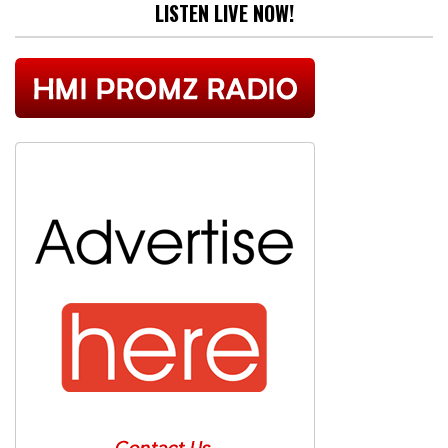
LISTEN LIVE NOW!