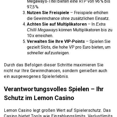
Megaways‑Titel bieten eine RTP von 96 % bis
97,5 %.
Nutzen Sie Freispiele
– Freispiele erhöhen
die Gewinnchance ohne zusätzlichen Einsatz.
Achten Sie auf Multiplikatoren
– In
Extra
können Multiplikatoren bis zu
Chilli Megaways
10 x erreichen.
Verwalten Sie Ihre VIP‑Points
– Spielen Sie
gezielt Slots, die hohe VP pro Euro bieten, um
schneller aufzusteigen.
Durch das Befolgen dieser Schritte maximieren Sie
nicht nur Ihre Gewinnchancen, sondern genießen auch
ein ausgewogenes Spielerlebnis.
Verantwortungsvolles Spielen – Ihr
Schutz im Lemon Casino
Lemon Casino legt großen Wert auf Spielerschutz. Das
Casino bietet Tools wie Einzahlungslimits, Verlustlimits