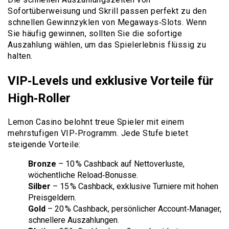
Sofortüberweisung und Skrill passen perfekt zu den
schnellen Gewinnzyklen von Megaways‑Slots. Wenn
Sie häufig gewinnen, sollten Sie die sofortige
Auszahlung wählen, um das Spielerlebnis flüssig zu
halten.
VIP‑Levels und exklusive Vorteile für
High‑Roller
Lemon Casino belohnt treue Spieler mit einem
mehrstufigen VIP‑Programm. Jede Stufe bietet
steigende Vorteile:
Bronze
– 10 % Cashback auf Nettoverluste,
wöchentliche Reload‑Bonusse.
Silber
– 15 % Cashback, exklusive Turniere mit hohen
Preisgeldern.
Gold
– 20 % Cashback, persönlicher Account‑Manager,
schnellere Auszahlungen.