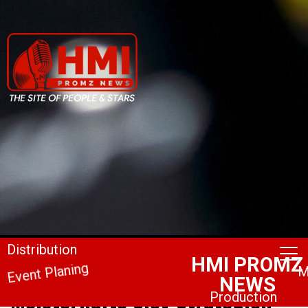
Meisterhafte Slot‑Strategien