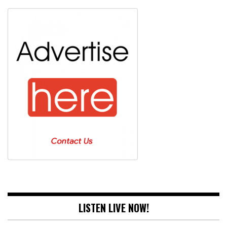
LISTEN LIVE NOW!