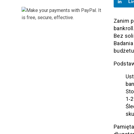
Li
Zanim p
bankrol
Bez sol
Badania 
budżetu,
Podstaw
Ust
ban
Sto
1‑2
Śle
sku
Pamięta