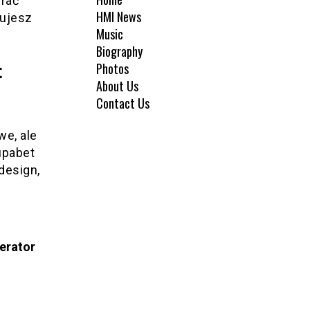
grać
HMI News
bujesz
Music
Biography
Photos
t
About Us
Contact Us
we, ale
upabet
design,
erator