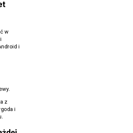
et
ać w
i
ndroid i
ewy.
a z
ygoda i
u.
ażdej