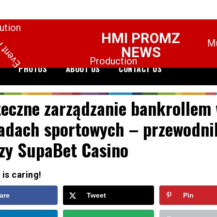
PHOTOS
ABOUT US
CONTACT US
eczne zarządzanie bankrollem
adach sportowych – przewodni
zy SupaBet Casino
is caring!
are
Tweet
Pin