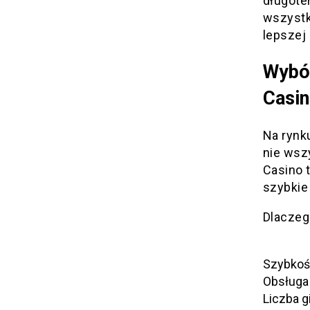
długote
wszystki
lepszej 
Wybór
Casin
Na rynk
nie wsz
Casino 
szybkie 
Dlaczeg
Szybkoś
Obsługa 
Liczba g