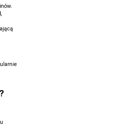
inów.
,
gającą
ularnie
?
tu