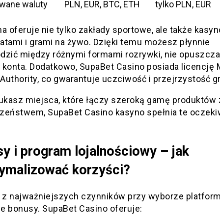
wane waluty
PLN, EUR, BTC, ETH
tylko PLN, EUR
a oferuje nie tylko zakłady sportowe, ale także kasyn
atami i grami na żywo. Dzięki temu możesz płynnie
dzić między różnymi formami rozrywki, nie opuszcza
 konta. Dodatkowo, SupaBet Casino posiada licencję 
Authority, co gwarantuje uczciwość i przejrzystość gr
zukasz miejsca, które łączy szeroką gamę produktów 
zeństwem, SupaBet Casino kasyno spełnia te oczeki
y i program lojalnościowy – jak
ymalizować korzyści?
z najważniejszych czynników przy wyborze platfor
e bonusy. SupaBet Casino oferuje: