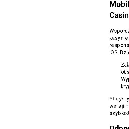
Mobil
Casin
Współcz
kasynie
respons
iOS. Dzi
Zak
obs
Wyp
kry
Statyst
wersji 
szybkoś
Odpow