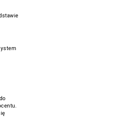
dstawie
 System
 do
ocentu.
się