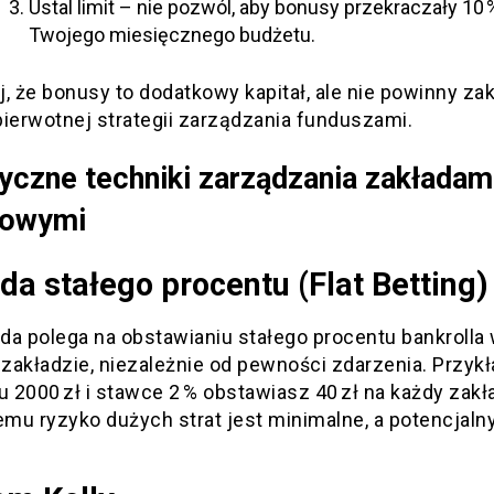
Ustal limit – nie pozwól, aby bonusy przekraczały 10 
Twojego miesięcznego budżetu.
, że bonusy to dodatkowy kapitał, ale nie powinny za
pierwotnej strategii zarządzania funduszami.
yczne techniki zarządzania zakładam
towymi
a stałego procentu (Flat Betting)
da polega na obstawianiu stałego procentu bankrolla
zakładzie, niezależnie od pewności zdarzenia. Przykł
u 2000 zł i stawce 2 % obstawiasz 40 zł na każdy zakł
emu ryzyko dużych strat jest minimalne, a potencjaln
.