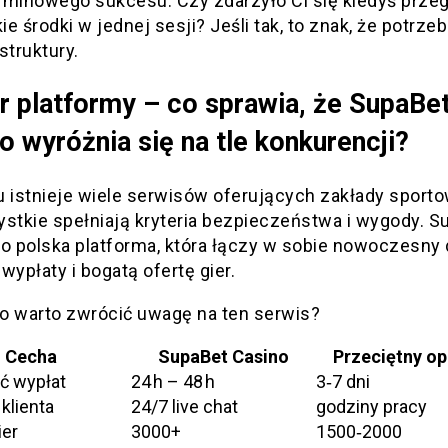
rminowego sukcesu. Czy zdarzyło Ci się kiedyś prze
e środki w jednej sesji? Jeśli tak, to znak, że potrze
struktury.
 platformy – co sprawia, że SupaBe
o wyróżnia się na tle konkurencji?
u istnieje wiele serwisów oferujących zakłady sporto
ystkie spełniają kryteria bezpieczeństwa i wygody. S
to polska platforma, która łączy w sobie nowoczesny 
wypłaty i bogatą ofertę gier.
o warto zwrócić uwagę na ten serwis?
Cecha
SupaBet Casino
Przeciętny op
ć wypłat
24 h – 48 h
3‑7 dni
klienta
24/7 live chat
godziny pracy
ier
3000+
1500‑2000