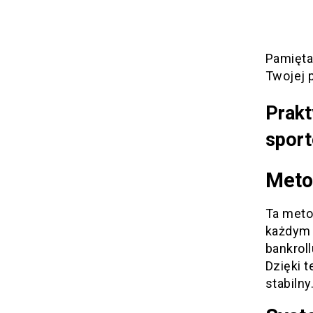
Pamiętaj
Twojej 
Prakt
spor
Metod
Ta meto
każdym 
bankroll
Dzięki t
stabilny