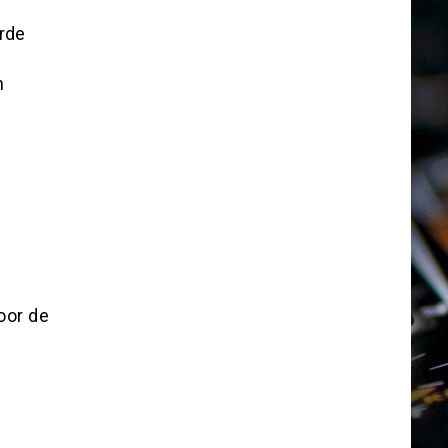
rde
n
oor de