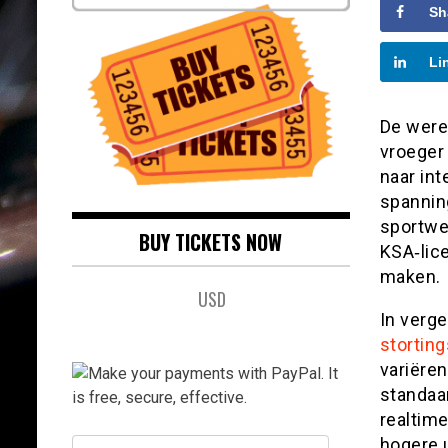
Sh
Li
De were
vroeger 
naar in
spannin
sportwe
BUY TICKETS NOW
KSA‑lice
maken.
USD
In verge
stortin
variëren
standaar
realtime
hogere 