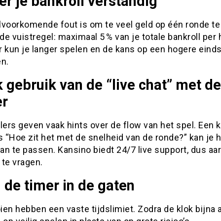
r je bankroll verstandig
lvoorkomende fout is om te veel geld op één ronde te
e vuistregel: maximaal 5 % van je totale bankroll per 
r kun je langer spelen en de kans op een hogere eind
en.
gebruik van de “live chat” met de
er
lers geven vaak hints over de flow van het spel. Een 
s “Hoe zit het met de snelheid van de ronde?” kan je 
n te passen. Kansino biedt 24/7 live support, dus aar
 te vragen.
de timer in de gaten
en hebben een vaste tijdslimiet. Zodra de klok bijna a