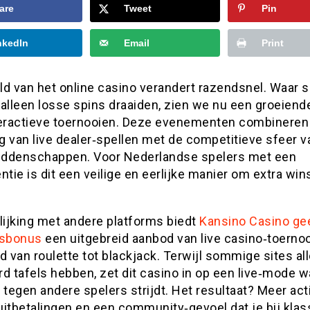
are
Tweet
Pin
nkedIn
Email
Print
ld van het online casino verandert razendsnel. Waar s
alleen losse spins draaiden, zien we nu een groeiend
teractieve toernooien. Deze evenementen combineren
g van live dealer‑spellen met de competitieve sfeer v
ddenschappen. Voor Nederlandse spelers met een
ntie is dit een veilige en eerlijke manier om extra win
lijking met andere platforms biedt
Kansino Casino ge
gsbonus
een uitgebreid aanbod van live casino‑toernoo
d van roulette tot blackjack. Terwijl sommige sites al
d tafels hebben, zet dit casino in op een live‑mode wa
 tegen andere spelers strijdt. Het resultaat? Meer acti
uitbetalingen en een community‑gevoel dat je bij klas