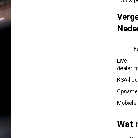
focus je
Verge
Neder
F
Live
dealer‑t
KSA‑lice
Opname 
Mobiele
Wat 