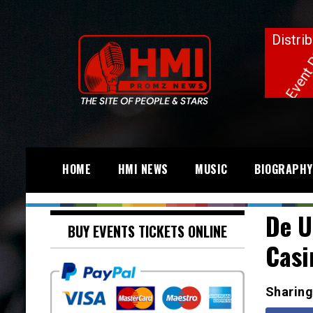
HOME
HMI NEWS
MUSIC
BIOGRAPHY
De U
BUY EVENTS TICKETS ONLINE
Casi
Sharing 