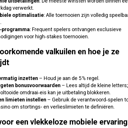
lle uitbetalingen
: De meeste winsten worden binnen éé
kdag verwerkt.
iele optimalisatie
: Alle toernooien zijn volledig speelba
.
P‑programma
: Frequent spelers ontvangen exclusieve
nodigingen voor high‑stakes toernooien.
oorkomende valkuilen en hoe je ze
jdt
rmatig inzetten
– Houd je aan de 5 % regel.
rgeten bonusvoorwaarden
– Lees altijd de kleine letters
oltooide omdraai‑eis kan je uitbetaling blokkeren.
n limieten instellen
– Gebruik de verantwoord‑spelen to
sino om stortings- en verlieslimieten te definiëren.
voor een vlekkeloze mobiele ervaring