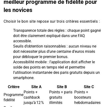
meilleur programme de fidélité pour
les novices
Choisir le bon site repose sur trois critères essentiels :
Transparence totale des règles : chaque point gagné
doit être clairement expliqué dans une FAQ
accessible.
Seuils d’obtention raisonnables : aucun niveau ne
doit nécessiter plus d’une centaine d’euros misés
pour débloquer le premier bonus.
Accessibilité mobile : l’application doit afficher le
solde des points en temps réel et permettre
l’utilisation instantanée des paris gratuits depuis un
smartphone.
Critère
Site A
Site B
Site C
Points +
Points + paris
Points +
Programme
cashback
gratuits
boosteurs
fidélité
jusqu’à 12 %
illimités
hebdomadaires