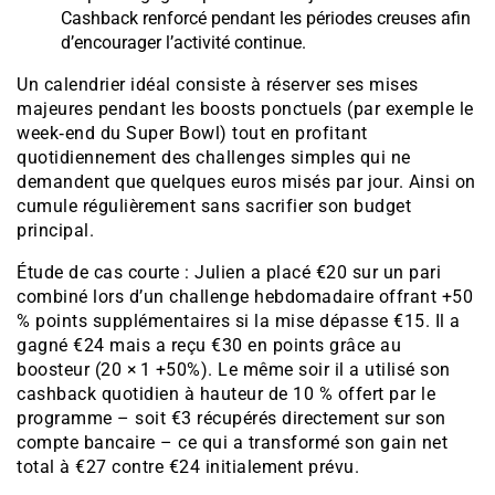
Cashback renforcé pendant les périodes creuses afin
d’encourager l’activité continue.
Un calendrier idéal consiste à réserver ses mises
majeures pendant les boosts ponctuels (par exemple le
week‑end du Super Bowl) tout en profitant
quotidiennement des challenges simples qui ne
demandent que quelques euros misés par jour. Ainsi on
cumule régulièrement sans sacrifier son budget
principal.
Étude de cas courte : Julien a placé €20 sur un pari
combiné lors d’un challenge hebdomadaire offrant +50
% points supplémentaires si la mise dépasse €15. Il a
gagné €24 mais a reçu €30 en points grâce au
boosteur (20 × 1 +50%). Le même soir il a utilisé son
cashback quotidien à hauteur de 10 % offert par le
programme – soit €3 récupérés directement sur son
compte bancaire – ce qui a transformé son gain net
total à €27 contre €24 initialement prévu.