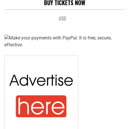
BUY TICKETS NOW
USD