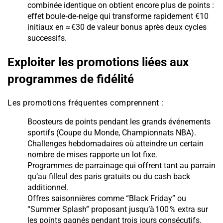
combinée identique on obtient encore plus de points :
effet boule‑de‑neige qui transforme rapidement €10
initiaux en ≈ €30 de valeur bonus après deux cycles
successifs.
Exploiter les promotions liées aux
programmes de fidélité
Les promotions fréquentes comprennent :
Boosteurs de points pendant les grands événements
sportifs (Coupe du Monde, Championnats NBA).
Challenges hebdomadaires où atteindre un certain
nombre de mises rapporte un lot fixe.
Programmes de parrainage qui offrent tant au parrain
qu’au filleul des paris gratuits ou du cash back
additionnel.
Offres saisonnières comme “Black Friday” ou
“Summer Splash” proposant jusqu’à 100 % extra sur
les points gagnés pendant trois jours consécutifs.