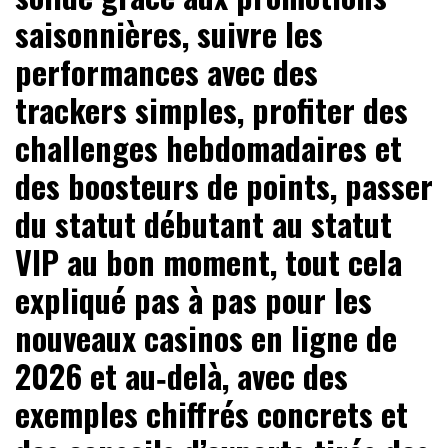
saisonnières, suivre les
performances avec des
trackers simples, profiter des
challenges hebdomadaires et
des boosteurs de points, passer
du statut débutant au statut
VIP au bon moment, tout cela
expliqué pas à pas pour les
nouveaux casinos en ligne de
2026 et au‑delà, avec des
exemples chiffrés concrets et