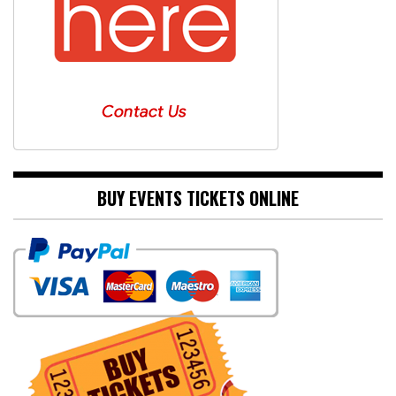
BUY EVENTS TICKETS ONLINE