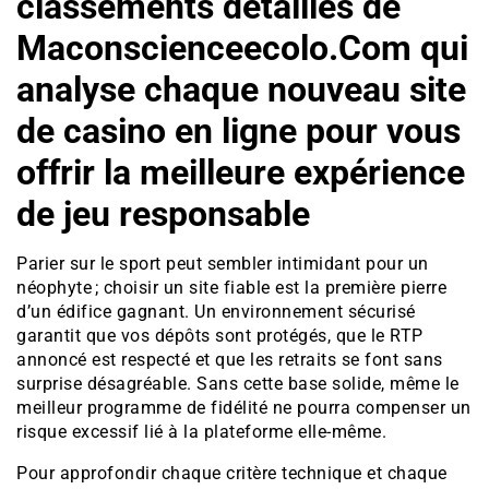
classements détaillés de
Maconscienceecolo.Com qui
analyse chaque nouveau site
de casino en ligne pour vous
offrir la meilleure expérience
de jeu responsable
Parier sur le sport peut sembler intimidant pour un
néophyte ; choisir un site fiable est la première pierre
d’un édifice gagnant. Un environnement sécurisé
garantit que vos dépôts sont protégés, que le RTP
annoncé est respecté et que les retraits se font sans
surprise désagréable. Sans cette base solide, même le
meilleur programme de fidélité ne pourra compenser un
risque excessif lié à la plateforme elle-même.
Pour approfondir chaque critère technique et chaque