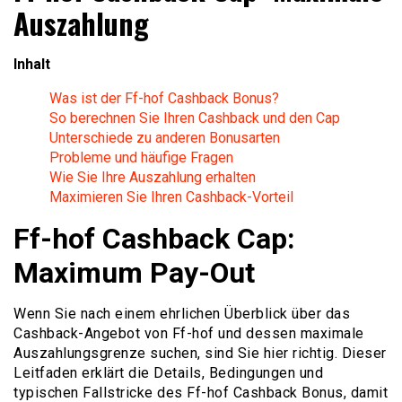
Auszahlung
Inhalt
Was ist der Ff-hof Cashback Bonus?
So berechnen Sie Ihren Cashback und den Cap
Unterschiede zu anderen Bonusarten
Probleme und häufige Fragen
Wie Sie Ihre Auszahlung erhalten
Maximieren Sie Ihren Cashback-Vorteil
Ff-hof Cashback Cap:
Maximum Pay-Out
Wenn Sie nach einem ehrlichen Überblick über das
Cashback-Angebot von Ff-hof und dessen maximale
Auszahlungsgrenze suchen, sind Sie hier richtig. Dieser
Leitfaden erklärt die Details, Bedingungen und
typischen Fallstricke des Ff-hof Cashback Bonus, damit