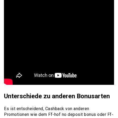
Unterschiede zu anderen Bonusarten
Es ist entscheidend, Cashback von anderen
Promotionen wie dem Ff-hof no deposit bonus oder Ff-