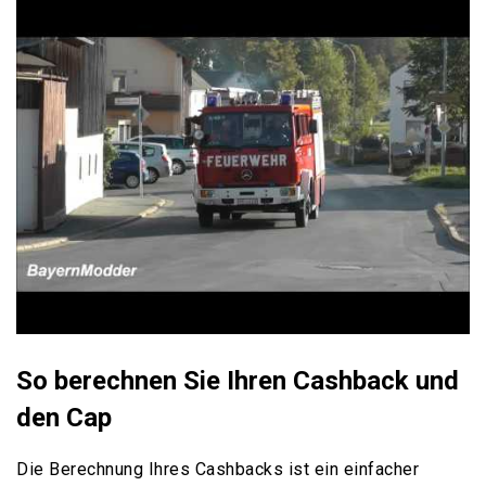
So berechnen Sie Ihren Cashback und
den Cap
Die Berechnung Ihres Cashbacks ist ein einfacher