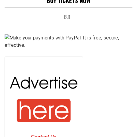
BUY TICKETS NOW
USD