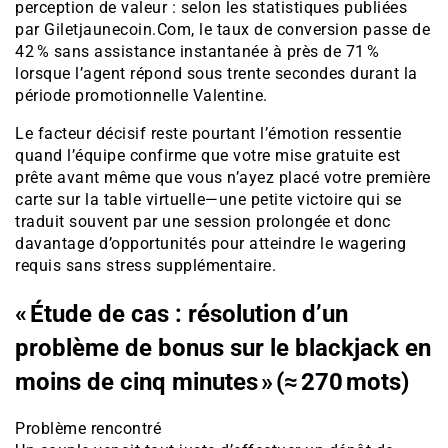
perception de valeur : selon les statistiques publiées
par Giletjaunecoin.Com, le taux de conversion passe de
42 % sans assistance instantanée à près de 71 %
lorsque l’agent répond sous trente secondes durant la
période promotionnelle Valentine.
Le facteur décisif reste pourtant l’émotion ressentie
quand l’équipe confirme que votre mise gratuite est
prête avant même que vous n’ayez placé votre première
carte sur la table virtuelle—une petite victoire qui se
traduit souvent par une session prolongée et donc
davantage d’opportunités pour atteindre le wagering
requis sans stress supplémentaire.
« Étude de cas : résolution d’un
problème de bonus sur le blackjack en
moins de cinq minutes » (≈ 270 mots)
Problème rencontré