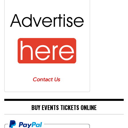
BUY EVENTS TICKETS ONLINE