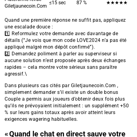
≤15 sec
87 %
★★★★★
Giletjaunecoin.Com
Quand une première réponse ne suffit pas, appliquez
une escalade douce :
1️⃣ Reformulez votre demande avec davantage de
détails (“Je vois que mon code LOVE2024 n’a pas été
appliqué malgré mon dépôt confirmé”).
2️⃣ Demandez poliment à parler au superviseur si
aucune solution n’est proposée après deux échanges
rapides – cela montre votre sérieux sans paraître
agressif.\
Dans plusieurs cas cités par Giletjaunecoin.Com ,
simplement demander s’il existe un double bonus
Couple a permis aux joueurs d’obtenir deux fois plus
qu’ils ne prévoyaient initialement : un supplément +50
% sur leurs gains totaux après avoir atteint leurs
exigences wagering habituelles.
« Quand le chat en direct sauve votre