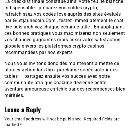
La checklist finale constitue ainsi votre feuille blanche
indispensable : préparez vos soldes crypto,
rafraîchissez vos codes love auprès des sites évalués
par Giletjaunecoin.Com , testez immédiatement le chat
live puis archivez chaque échange utile . En appliquant
ces bonnes pratiques vous maximiserez non seulement
vos chances gagnantes mais aussi votre satisfaction
globale envers les plateformes crypto casinos
recommandées par nos experts.
Nous vous invitons donc dès maintenant à mettre ce
plan en action lors Ihrer prochaine soirée autour des
tables — partagez ensuite vos succès avec notre
communauté afin que chacune devienne petite
aventure amoureuse enrichie par des récompenses bien
méritées.​
Leave a Reply
Your email address will not be published.
Required fields are
marked
*