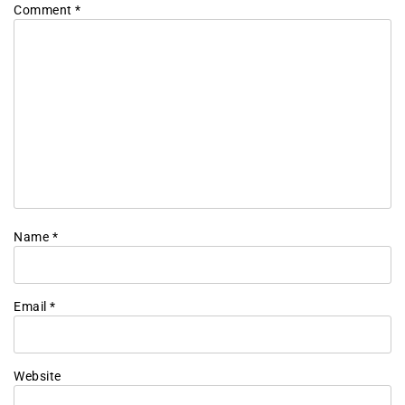
Comment
*
Name
*
Email
*
Website