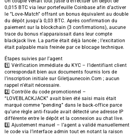
Un couple venait tout juste d’effectuer un dépôt de
0,015 BTC via leur portefeuille Coinbase afin d’activer
le “Love‑Match” offrant un bonus équivalent au double
du dépôt jusqu’à 0,03 BTC. Après confirmation du
paiement sur la blockchain (3 confirmations), aucune
trace du bonus n’apparaissait dans leur compte
blackjack live. La partie était déjà lancée ; l’excitation
était palpable mais freinée par ce blocage technique.
Étapes suivies par l’agent
1️⃣ Vérification immédiate du KYC – l’identifiant client
correspondait bien aux documents fournis lors de
l’inscription initiale sur Giletjaunecoin.Com ; aucun
rappel n’était nécessaire.
2️⃣ Contrôle du code promotionnel –
“LOVEBLACKJACK” avait bien été saisi mais était
marqué comme “pending” dans le back‑office parce
qu’une règle anti‑fraude avait détecté une adresse IP
différente entre le dépôt et la connexion au chat live.
3️⃣ Ajustement manuel – l’agent a validé manuellement
le code via l’interface admin tout en notant la raison