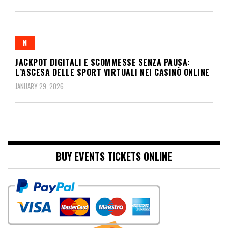
N
JACKPOT DIGITALI E SCOMMESSE SENZA PAUSA:
L’ASCESA DELLE SPORT VIRTUALI NEI CASINÒ ONLINE
JANUARY 29, 2026
BUY EVENTS TICKETS ONLINE