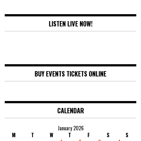
LISTEN LIVE NOW!
BUY EVENTS TICKETS ONLINE
CALENDAR
January 2026
M
T
W
T
F
S
S