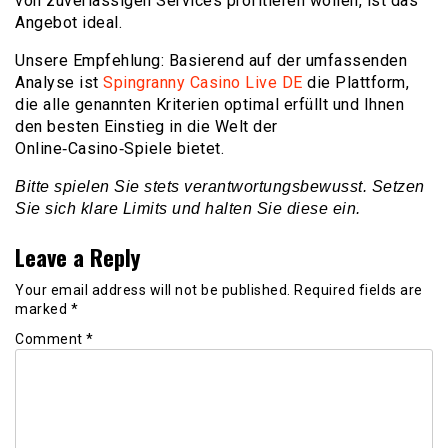
von zuverlässigen Services profitieren wollen, ist das
Angebot ideal.
Unsere Empfehlung: Basierend auf der umfassenden
Analyse ist
Spingranny Casino Live DE
die Plattform,
die alle genannten Kriterien optimal erfüllt und Ihnen
den besten Einstieg in die Welt der
Online‑Casino‑Spiele bietet.
Bitte spielen Sie stets verantwortungsbewusst. Setzen
Sie sich klare Limits und halten Sie diese ein.
Leave a Reply
Your email address will not be published.
Required fields are
marked
*
Comment
*