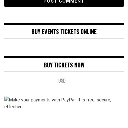
BUY EVENTS TICKETS ONLINE
BUY TICKETS NOW
USD