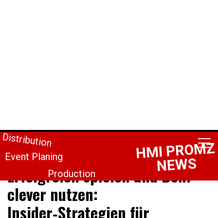
Erfolgreich spielen und Boni
clever nutzen:
Insider‑Strategien für