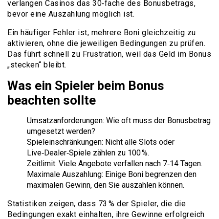
verlangen Casinos das 30‑fache des Bonusbetrags,
bevor eine Auszahlung möglich ist.
Ein häufiger Fehler ist, mehrere Boni gleichzeitig zu
aktivieren, ohne die jeweiligen Bedingungen zu prüfen.
Das führt schnell zu Frustration, weil das Geld im Bonus
„stecken“ bleibt.
Was ein Spieler beim Bonus
beachten sollte
Umsatzanforderungen: Wie oft muss der Bonusbetrag
umgesetzt werden?
Spieleinschränkungen: Nicht alle Slots oder
Live‑Dealer‑Spiele zählen zu 100 %.
Zeitlimit: Viele Angebote verfallen nach 7‑14 Tagen.
Maximale Auszahlung: Einige Boni begrenzen den
maximalen Gewinn, den Sie auszahlen können.
Statistiken zeigen, dass 73 % der Spieler, die die
Bedingungen exakt einhalten, ihre Gewinne erfolgreich