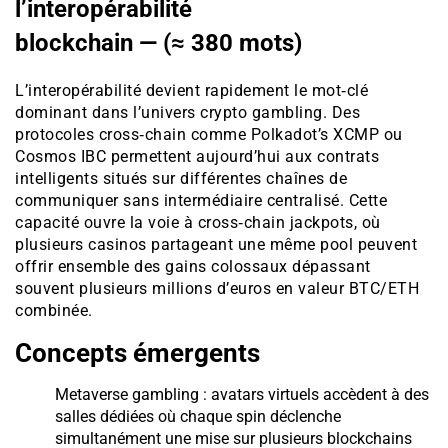
l’interopérabilité
blockchain — (≈ 380 mots)
L’interopérabilité devient rapidement le mot‑clé
dominant dans l’univers crypto gambling. Des
protocoles cross‑chain comme Polkadot’s XCMP ou
Cosmos IBC permettent aujourd’hui aux contrats
intelligents situés sur différentes chaînes de
communiquer sans intermédiaire centralisé. Cette
capacité ouvre la voie à cross‑chain jackpots, où
plusieurs casinos partageant une même pool peuvent
offrir ensemble des gains colossaux dépassant
souvent plusieurs millions d’euros en valeur BTC/ETH
combinée.
Concepts émergents
Metaverse gambling : avatars virtuels accèdent à des
salles dédiées où chaque spin déclenche
simultanément une mise sur plusieurs blockchains