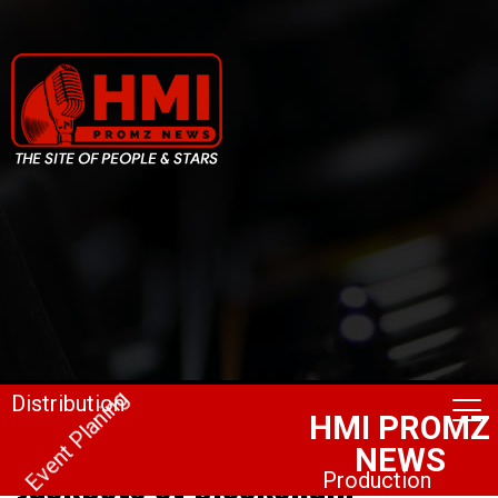
Jackpots et blockchain –