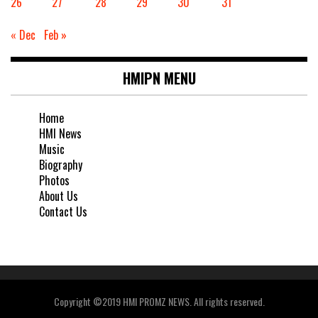
26
27
28
29
30
31
« Dec
Feb »
HMIPN MENU
Home
HMI News
Music
Biography
Photos
About Us
Contact Us
Copyright ©2019 HMI PROMZ NEWS. All rights reserved.