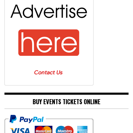
BUY EVENTS TICKETS ONLINE