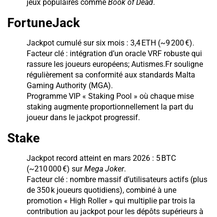
jeux populaires comme
Book of Dead
.
FortuneJack
Jackpot cumulé sur six mois : 3,4 ETH (~9 200 €).
Facteur clé : intégration d’un oracle VRF robuste qui
rassure les joueurs européens; Autismes.Fr souligne
régulièrement sa conformité aux standards Malta
Gaming Authority (MGA).
Programme VIP « Staking Pool » où chaque mise
staking augmente proportionnellement la part du
joueur dans le jackpot progressif.
Stake
Jackpot record atteint en mars 2026 : 5 BTC
(~210 000 €) sur
Mega Joker
.
Facteur clé : nombre massif d’utilisateurs actifs (plus
de 350 k joueurs quotidiens), combiné à une
promotion « High Roller » qui multiplie par trois la
contribution au jackpot pour les dépôts supérieurs à