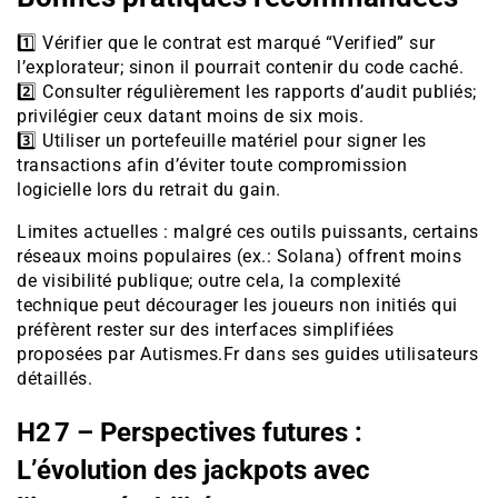
1️⃣ Vérifier que le contrat est marqué “Verified” sur
l’explorateur; sinon il pourrait contenir du code caché.
2️⃣ Consulter régulièrement les rapports d’audit publiés;
privilégier ceux datant moins de six mois.
3️⃣ Utiliser un portefeuille matériel pour signer les
transactions afin d’éviter toute compromission
logicielle lors du retrait du gain.
Limites actuelles : malgré ces outils puissants, certains
réseaux moins populaires (ex.: Solana) offrent moins
de visibilité publique; outre cela, la complexité
technique peut décourager les joueurs non initiés qui
préfèrent rester sur des interfaces simplifiées
proposées par Autismes.Fr dans ses guides utilisateurs
détaillés.
H2 7 – Perspectives futures :
L’évolution des jackpots avec