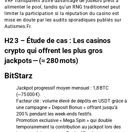
VRF transparent attire davantage de joueurs prêts à
alimenter le pool, tandis qu’un RNG traditionnel peut
limiter la participation si la réputation du casino est
mise en doute par les audits sporadiques publiés sur
Autismes.Fr.
H2 3 – Étude de cas : Les casinos
crypto qui offrent les plus gros
jackpots — (≈ 280 mots)
BitStarz
Jackpot progressif moyen mensuel : 1,8 BTC
(~75 000 €).
Facteur clé : volume élevé de dépôts en USDT grâce à
une campagne « Deposit Bonus » offrant jusqu’à
200 % pendant les week‑ends festifs.
Promotion exclusive « Mega Spin » qui double
temporairement la contribution au jackpot lors des