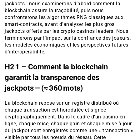
jackpots : nous examinerons d’abord comment la
blockchain assure la traçabilité, puis nous
confronterons les algorithmes RNG classiques aux
smart‑contracts, avant d’analyser les plus gros
jackpots offerts par les crypto casinos leaders. Nous
terminerons par l’impact sur la confiance des joueurs,
les modèles économiques et les perspectives futures
d’interopérabilité.
H2 1 – Comment la blockchain
garantit la transparence des
jackpots — (≈ 360 mots)
La blockchain repose sur un registre distribué où
chaque transaction est horodatée et signée
cryptographiquement. Dans le cadre d’un casino en
ligne, chaque mise, chaque gain et chaque mise à jour
du jackpot sont enregistrés comme une « transaction »
visible par tous les nœuds du réseau. Cette