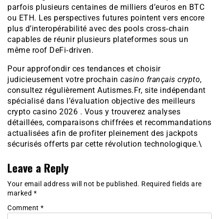
parfois plusieurs centaines de milliers d’euros en BTC
ou ETH. Les perspectives futures pointent vers encore
plus d’interopérabilité avec des pools cross‑chain
capables de réunir plusieurs plateformes sous un
même roof DeFi‑driven.
Pour approfondir ces tendances et choisir
judicieusement votre prochain
casino français crypto
,
consultez régulièrement Autismes.Fr, site indépendant
spécialisé dans l’évaluation objective des meilleurs
crypto casino 2026 . Vous y trouverez analyses
détaillées, comparaisons chiffrées et recommandations
actualisées afin de profiter pleinement des jackpots
sécurisés offerts par cette révolution technologique.\
Leave a Reply
Your email address will not be published.
Required fields are
marked
*
Comment
*