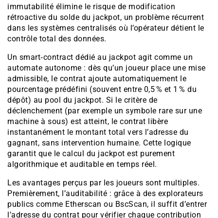
immutabilité élimine le risque de modification
rétroactive du solde du jackpot, un problème récurrent
dans les systèmes centralisés où l’opérateur détient le
contrôle total des données.
Un smart‑contract dédié au jackpot agit comme un
automate autonome : dès qu’un joueur place une mise
admissible, le contrat ajoute automatiquement le
pourcentage prédéfini (souvent entre 0,5 % et 1 % du
dépôt) au pool du jackpot. Si le critère de
déclenchement (par exemple un symbole rare sur une
machine à sous) est atteint, le contrat libère
instantanément le montant total vers l’adresse du
gagnant, sans intervention humaine. Cette logique
garantit que le calcul du jackpot est purement
algorithmique et auditable en temps réel.
Les avantages perçus par les joueurs sont multiples.
Premièrement, l’auditabilité : grâce à des explorateurs
publics comme Etherscan ou BscScan, il suffit d’entrer
l’adresse du contrat pour vérifier chaque contribution