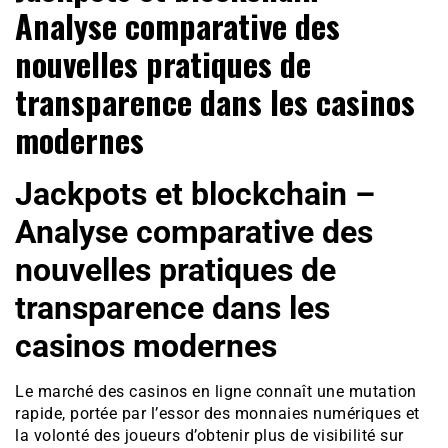
Analyse comparative des
nouvelles pratiques de
transparence dans les casinos
modernes
Jackpots et blockchain –
Analyse comparative des
nouvelles pratiques de
transparence dans les
casinos modernes
Le marché des casinos en ligne connaît une mutation
rapide, portée par l’essor des monnaies numériques et
la volonté des joueurs d’obtenir plus de visibilité sur