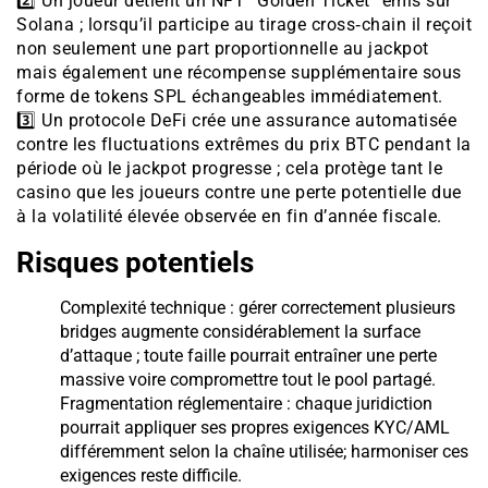
2️⃣ Un joueur détient un NFT “Golden Ticket” émis sur
Solana ; lorsqu’il participe au tirage cross‑chain il reçoit
non seulement une part proportionnelle au jackpot
mais également une récompense supplémentaire sous
forme de tokens SPL échangeables immédiatement.
3️⃣ Un protocole DeFi crée une assurance automatisée
contre les fluctuations extrêmes du prix BTC pendant la
période où le jackpot progresse ; cela protège tant le
casino que les joueurs contre une perte potentielle due
à la volatilité élevée observée en fin d’année fiscale.
Risques potentiels
Complexité technique : gérer correctement plusieurs
bridges augmente considérablement la surface
d’attaque ; toute faille pourrait entraîner une perte
massive voire compromettre tout le pool partagé.
Fragmentation réglementaire : chaque juridiction
pourrait appliquer ses propres exigences KYC/AML
différemment selon la chaîne utilisée; harmoniser ces
exigences reste difficile.