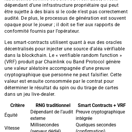
dépendant d’une infrastructure propriétaire qui peut
être sujette à des biais si le code n’est pas correctement
audité. De plus, le processus de génération est souvent
opaque pour le joueur ; il doit se fier aux rapports de
conformité fournis par l’opérateur.
Les smart‑contracts utilisent quant à eux des oracles
décentralisés pour injecter une source d’aléa vérifiable
dans la blockchain. Le « verifiable random function »
(VRF) produit par Chainlink ou Band Protocol génère
une valeur aléatoire accompagnée d’une preuve
cryptographique que personne ne peut falsifier. Cette
valeur est ensuite consommée par le contrat pour
déterminer le résultat du spin ou du tirage de cartes
dans un jeu live‑dealer.
Critère
RNG traditionnel
Smart Contracts + VRF
Dépendant de l’audit
Preuve cryptographique
Équité
externe
intégrée
Millisecondes
Quelques secondes
Vitesse
(serveur dédié)
(confirmation)