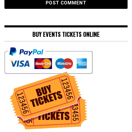
BUY EVENTS TICKETS ONLINE