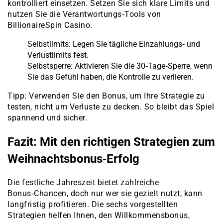
kontrolliert einsetzen. Setzen Sie sich klare Limits und
nutzen Sie die Verantwortungs‑Tools von
BillionaireSpin Casino.
Selbstlimits: Legen Sie tägliche Einzahlungs‑ und
Verlustlimits fest.
Selbstsperre: Aktivieren Sie die 30‑Tage‑Sperre, wenn
Sie das Gefühl haben, die Kontrolle zu verlieren.
Tipp: Verwenden Sie den Bonus, um Ihre Strategie zu
testen, nicht um Verluste zu decken. So bleibt das Spiel
spannend und sicher.
Fazit: Mit den richtigen Strategien zum
Weihnachtsbonus‑Erfolg
Die festliche Jahreszeit bietet zahlreiche
Bonus‑Chancen, doch nur wer sie gezielt nutzt, kann
langfristig profitieren. Die sechs vorgestellten
Strategien helfen Ihnen, den Willkommensbonus,