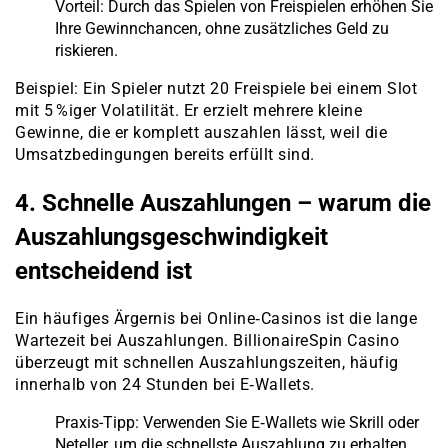
Vorteil: Durch das Spielen von Freispielen erhöhen Sie
Ihre Gewinnchancen, ohne zusätzliches Geld zu
riskieren.
Beispiel: Ein Spieler nutzt 20 Freispiele bei einem Slot
mit 5 %iger Volatilität. Er erzielt mehrere kleine
Gewinne, die er komplett auszahlen lässt, weil die
Umsatzbedingungen bereits erfüllt sind.
4. Schnelle Auszahlungen – warum die
Auszahlungsgeschwindigkeit
entscheidend ist
Ein häufiges Ärgernis bei Online‑Casinos ist die lange
Wartezeit bei Auszahlungen. BillionaireSpin Casino
überzeugt mit schnellen Auszahlungszeiten, häufig
innerhalb von 24 Stunden bei E‑Wallets.
Praxis-Tipp: Verwenden Sie E‑Wallets wie Skrill oder
Neteller, um die schnellste Auszahlung zu erhalten.