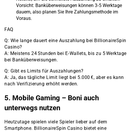
Vorsicht: Banküberweisungen können 3‑5 Werktage
dauern, also planen Sie Ihre Zahlungsmethode im
Voraus.
FAQ
Q: Wie lange dauert eine Auszahlung bei BillionaireSpin
Casino?
A: Meistens 24 Stunden bei E‑Wallets, bis zu 5 Werktage
bei Banküberweisungen.
Q: Gibt es Limits für Auszahlungen?
A: Ja, das tägliche Limit liegt bei 5.000 €, aber es kann
nach Verifizierung erhöht werden.
5. Mobile Gaming – Boni auch
unterwegs nutzen
Heutzutage spielen viele Spieler lieber auf dem
Smartphone. BillionaireSpin Casino bietet eine