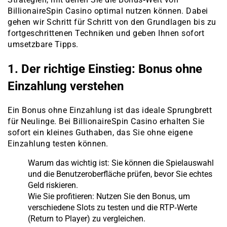
BillionaireSpin Casino optimal nutzen können. Dabei
gehen wir Schritt für Schritt von den Grundlagen bis zu
fortgeschrittenen Techniken und geben Ihnen sofort
umsetzbare Tipps.
1. Der richtige Einstieg: Bonus ohne
Einzahlung verstehen
Ein Bonus ohne Einzahlung ist das ideale Sprungbrett
für Neulinge. Bei BillionaireSpin Casino erhalten Sie
sofort ein kleines Guthaben, das Sie ohne eigene
Einzahlung testen können.
Warum das wichtig ist: Sie können die Spielauswahl
und die Benutzeroberfläche prüfen, bevor Sie echtes
Geld riskieren.
Wie Sie profitieren: Nutzen Sie den Bonus, um
verschiedene Slots zu testen und die RTP‑Werte
(Return to Player) zu vergleichen.