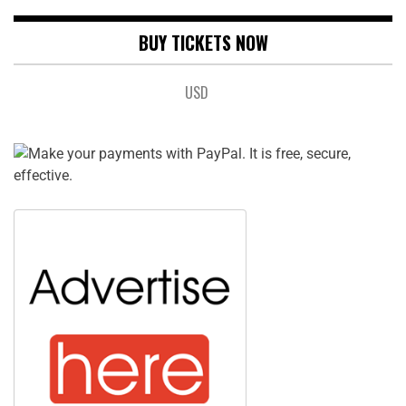
BUY TICKETS NOW
USD