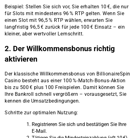
Beispiel: Stellen Sie sich vor, Sie erhalten 10 €, die nur
für Slots mit mindestens 96 % RTP gelten. Wenn Sie
einen Slot mit 96,5 % RTP wählen, erwarten Sie
langfristig 96,5 € zurück für jede 100 € Einsatz – ein
kleiner, aber wertvoller Lernschritt.
2. Der Willkommensbonus richtig
aktivieren
Der klassische Willkommensbonus von BillionaireSpin
Casino besteht aus einer 100 %‑Match‑Bonus‑Aktion
bis zu 500 € plus 100 Freispielen. Damit können Sie
Ihre Bankroll schnell vergrößern – vorausgesetzt, Sie
kennen die Umsatzbedingungen.
Schritte zur optimalen Nutzung:
Registrieren Sie sich und bestätigen Sie Ihre
E‑Mail.
Tätigen Sie die Mindesteinzahlung (oft 10 €).