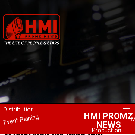
Erfolgreich ins neue Jahr