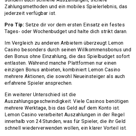
Zahlungsmethoden und ein mobiles Spielerlebnis, das
jederzeit verfügbar ist.
Pro Tip:
Setze dir vor dem ersten Einsatz ein festes
Tages‑ oder Wochenbudget und halte dich strikt daran.
Im Vergleich zu anderen Anbietern überzeugt Lemon
Casino besonders durch seinen Willkommensbonus und
den Bonus ohne Einzahlung, die das Spielbudget sofort
entlasten. Während manche Plattformen nur einen
einzigen Bonus anbieten, kombiniert Lemon Casino
mehrere Aktionen, die sowohl Neueinsteiger als auch
erfahrene Spieler ansprechen.
Ein weiterer Unterschied ist die
Auszahlungsgeschwindigkeit. Viele Casinos benötigen
mehrere Werktage, bis das Geld auf dem Konto ist.
Lemon Casino verarbeitet Auszahlungen in der Regel
innerhalb von 24 Stunden, was für Spieler, die ihr Geld
schnell wiederverwenden wollen, ein klarer Vorteil ist.