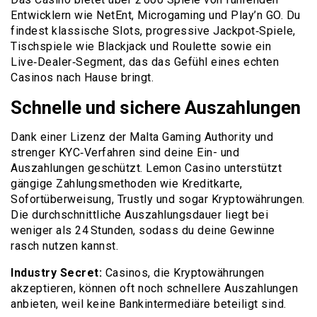
Entwicklern wie NetEnt, Microgaming und Play’n GO. Du
findest klassische Slots, progressive Jackpot‑Spiele,
Tischspiele wie Blackjack und Roulette sowie ein
Live‑Dealer‑Segment, das das Gefühl eines echten
Casinos nach Hause bringt.
Schnelle und sichere Auszahlungen
Dank einer Lizenz der Malta Gaming Authority und
strenger KYC‑Verfahren sind deine Ein- und
Auszahlungen geschützt. Lemon Casino unterstützt
gängige Zahlungsmethoden wie Kreditkarte,
Sofortüberweisung, Trustly und sogar Kryptowährungen.
Die durchschnittliche Auszahlungsdauer liegt bei
weniger als 24 Stunden, sodass du deine Gewinne
rasch nutzen kannst.
Industry Secret:
Casinos, die Kryptowährungen
akzeptieren, können oft noch schnellere Auszahlungen
anbieten, weil keine Bankintermediäre beteiligt sind.