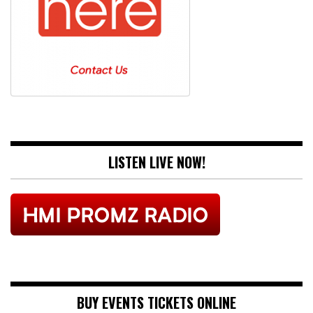
LISTEN LIVE NOW!
BUY EVENTS TICKETS ONLINE