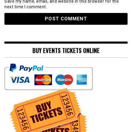
Save my name, email, and website in this browser for the
next time I comment.
BUY EVENTS TICKETS ONLINE