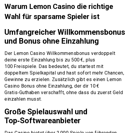
Warum Lemon Casino die richtige
Wahl für sparsame Spieler ist
Umfangreicher Willkommensbonus
und Bonus ohne Einzahlung
Der Lemon Casino Willkommensbonus verdoppelt
deine erste Einzahlung bis zu 500 €, plus
100 Freispiele. Das bedeutet, du startest mit
doppeltem Spielkapital und hast sofort mehr Chancen,
Gewinne zu erzielen. Zusätzlich gibt es einen Lemon
Casino Bonus ohne Einzahlung, der dir 10 €
Gratis‑Guthaben verschafft, ohne dass du zuerst Geld
einzahlen musst.
Große Spielauswahl und
Top‑Softwareanbieter
Das Casino bietet über 2 000 Spiele von führenden