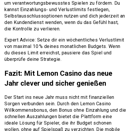
um verantwortungsbewusstes Spielen zu fördern. Du
kannst Einzahlungs‑ und Verlustlimits festlegen,
Selbstausschlussoptionen nutzen und dich jederzeit an
den Kundendienst wenden, wenn du das Gefühl hast,
die Kontrolle zu verlieren.
Expert Advice: Setze dir ein wöchentliches Verlustlimit
von maximal 10 % deines monatlichen Budgets. Wenn
du dieses Limit erreichst, pausiere das Spiel und
überprüfe deine Strategie.
Fazit: Mit Lemon Casino das neue
Jahr clever und sicher genießen
Der Start ins neue Jahr muss nicht mit finanziellen
Sorgen verbunden sein. Durch den Lemon Casino
Willkommensbonus, den Bonus ohne Einzahlung und die
schnellen Auszahlungen bietet die Plattform eine
ideale Lösung für Spieler, die ihr Budget schonen
wollen, ohne auf Spielspaß zu verzichten. Die mobile