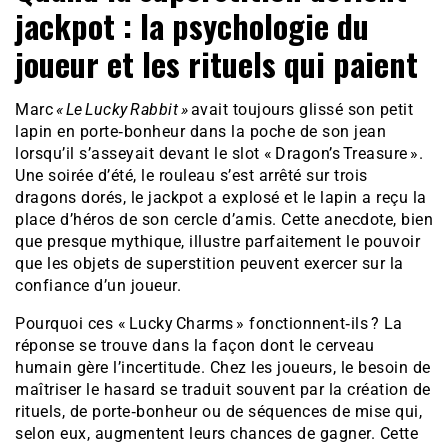
jackpot : la psychologie du
joueur et les rituels qui paient
Marc
« Le Lucky Rabbit »
avait toujours glissé son petit
lapin en porte‑bonheur dans la poche de son jean
lorsqu’il s’asseyait devant le slot « Dragon’s Treasure ».
Une soirée d’été, le rouleau s’est arrêté sur trois
dragons dorés, le jackpot a explosé et le lapin a reçu la
place d’héros de son cercle d’amis. Cette anecdote, bien
que presque mythique, illustre parfaitement le pouvoir
que les objets de superstition peuvent exercer sur la
confiance d’un joueur.
Pourquoi ces « Lucky Charms » fonctionnent‑ils ? La
réponse se trouve dans la façon dont le cerveau
humain gère l’incertitude. Chez les joueurs, le besoin de
maîtriser le hasard se traduit souvent par la création de
rituels, de porte‑bonheur ou de séquences de mise qui,
selon eux, augmentent leurs chances de gagner. Cette