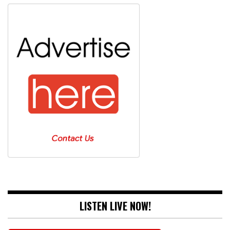
LISTEN LIVE NOW!