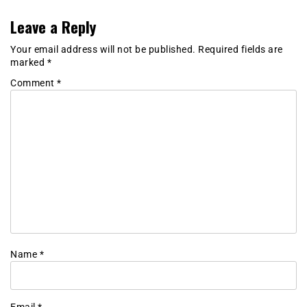
Leave a Reply
Your email address will not be published.
Required fields are
marked
*
Comment
*
Name
*