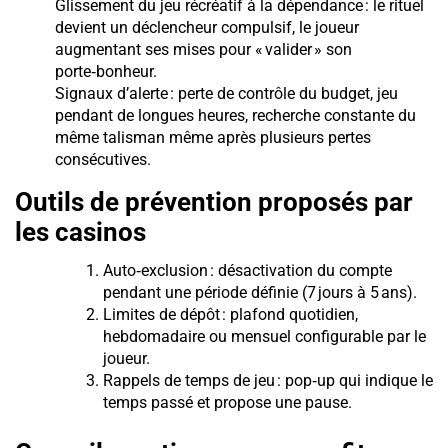
Glissement du jeu récréatif à la dépendance : le rituel
devient un déclencheur compulsif, le joueur
augmentant ses mises pour « valider » son
porte‑bonheur.
Signaux d’alerte : perte de contrôle du budget, jeu
pendant de longues heures, recherche constante du
même talisman même après plusieurs pertes
consécutives.
Outils de prévention proposés par
les casinos
Auto‑exclusion : désactivation du compte
pendant une période définie (7 jours à 5 ans).
Limites de dépôt : plafond quotidien,
hebdomadaire ou mensuel configurable par le
joueur.
Rappels de temps de jeu : pop‑up qui indique le
temps passé et propose une pause.