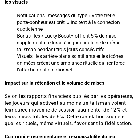
les visuels
Notifications : messages du type « Votre trèfle
porte‑bonheur est prêt ! » incitent à la connexion
quotidienne.
Bonus : les « Lucky Boost » offrent 5 % de mise
supplémentaire lorsqu’un joueur utilise le même
talisman pendant trois jours consécutifs.
Visuels : les arrière‑plans scintillants et les icônes
animées créent une ambiance rituelle qui renforce
l’attachement émotionnel.
Impact sur la rétention et le volume de mises
Selon les rapports financiers publiés par les opérateurs,
les joueurs qui activent au moins un talisman voient
leur durée moyenne de session augmenter de 12 % et
leurs mises totales de 8 %. Cette corrélation suggère
que les rituels, même virtuels, favorisent la fidélisation.
Conformité réglementaire et responsabilité du jeu