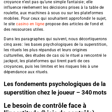
croyance n’est pas qu’une simple fantaisie ; elle
influence réellement les décisions prises à la table de
roulette, aux machines à sous ou sur les plateformes
mobiles. Pour ceux qui souhaitent approfondir le sujet,
le site
casino en ligne
propose des articles de fond et
des ressources utiles.
Dans les paragraphes qui suivent, nous décortiquerons
cinq axes : les bases psychologiques de la superstition,
les rituels les plus répandus et leurs origines
culturelles, des études de cas où le rituel a rencontré le
jackpot, les plateformes qui tirent parti de ces
croyances, puis les limites et les risques liés à une
dépendance aux rituels.
Les fondements psychologiques de la
superstition chez le joueur – 340 mots
Le besoin de contrôle face à