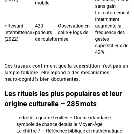
mobile
sans gain
Le renforcement
intermittent
« Reward
420
Observation en
augmente la
Intermittence »
parieurs
salle + logs de
fréquence des
(2022)
de roulette
mise
gestes
superstitieux de
42 %
Ces travaux confirment que la superstition n’est pas un
simple folklore : elle répond à des mécanismes
neuro‑cognitifs bien documentés.
Les rituels les plus populaires et leur
origine culturelle – 285 mots
Le trèfle à quatre feuilles – Origine irlandaise,
symbole de chance depuis le Moyen‑Âge.
Le chiffre 7 – Référence biblique et mathématique