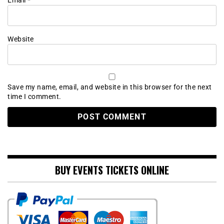
Email
*
Website
Save my name, email, and website in this browser for the next
time I comment.
BUY EVENTS TICKETS ONLINE