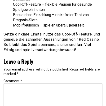
Cool‑Off‑Feature – flexible Pausen für gesunde
Spielgewohnheiten.
Bonus ohne Einzahlung – risikofreier Test von
Dragonia‑Slots.
Mobilfreundlich – spielen überall, jederzeit.
Setze dir klare Limits, nutze das Cool‑Off‑Feature, und
genieße die schnellen Auszahlungen von 1Red Casino.
So bleibt das Spiel spannend, sicher und fair. Viel
Erfolg und spiel verantwortungsbewusst!
Leave a Reply
Your email address will not be published.
Required fields are
marked
*
Comment
*