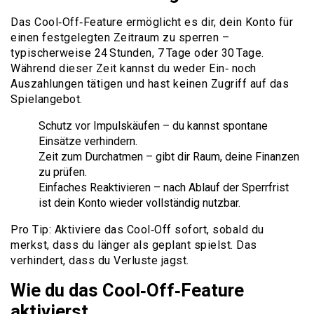
Das Cool‑Off‑Feature ermöglicht es dir, dein Konto für
einen festgelegten Zeitraum zu sperren –
typischerweise 24 Stunden, 7 Tage oder 30 Tage.
Während dieser Zeit kannst du weder Ein‑ noch
Auszahlungen tätigen und hast keinen Zugriff auf das
Spielangebot.
Schutz vor Impulskäufen – du kannst spontane
Einsätze verhindern.
Zeit zum Durchatmen – gibt dir Raum, deine Finanzen
zu prüfen.
Einfaches Reaktivieren – nach Ablauf der Sperrfrist
ist dein Konto wieder vollständig nutzbar.
Pro Tip: Aktiviere das Cool‑Off sofort, sobald du
merkst, dass du länger als geplant spielst. Das
verhindert, dass du Verluste jagst.
Wie du das Cool‑Off‑Feature
aktivierst