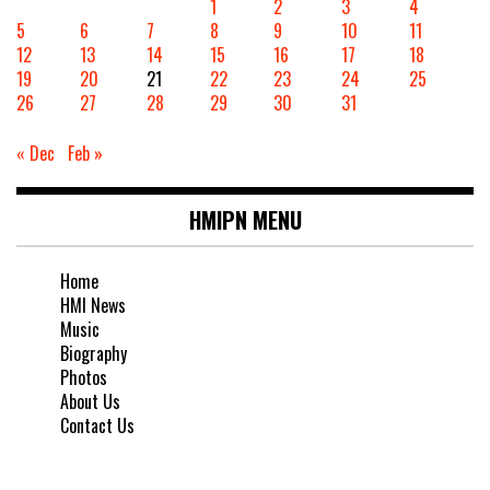
1
2
3
4
5
6
7
8
9
10
11
12
13
14
15
16
17
18
19
20
21
22
23
24
25
26
27
28
29
30
31
« Dec
Feb »
HMIPN MENU
Home
HMI News
Music
Biography
Photos
About Us
Contact Us