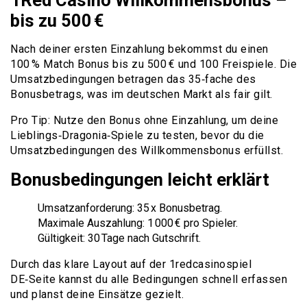
bis zu 500 €
Nach deiner ersten Einzahlung bekommst du einen
100 % Match Bonus bis zu 500 € und 100 Freispiele. Die
Umsatzbedingungen betragen das 35‑fache des
Bonusbetrags, was im deutschen Markt als fair gilt.
Pro Tip: Nutze den Bonus ohne Einzahlung, um deine
Lieblings‑Dragonia‑Spiele zu testen, bevor du die
Umsatzbedingungen des Willkommensbonus erfüllst.
Bonusbedingungen leicht erklärt
Umsatzanforderung: 35 x Bonusbetrag.
Maximale Auszahlung: 1 000 € pro Spieler.
Gültigkeit: 30 Tage nach Gutschrift.
Durch das klare Layout auf der 1redcasinospiel
DE‑Seite kannst du alle Bedingungen schnell erfassen
und planst deine Einsätze gezielt.