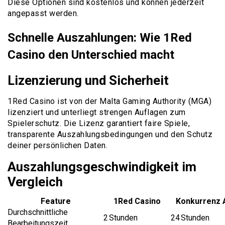
Diese Optionen sind kostenlos und können jederzeit
angepasst werden.
Schnelle Auszahlungen: Wie 1Red
Casino den Unterschied macht
Lizenzierung und Sicherheit
1Red Casino ist von der Malta Gaming Authority (MGA)
lizenziert und unterliegt strengen Auflagen zum
Spielerschutz. Die Lizenz garantiert faire Spiele,
transparente Auszahlungsbedingungen und den Schutz
deiner persönlichen Daten.
Auszahlungsgeschwindigkeit im
Vergleich
Feature
1Red Casino
Konkurrenz 
Durchschnittliche
2 Stunden
24 Stunden
Bearbeitungszeit