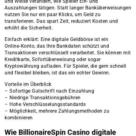
und Weise verändert, wie Spieler Ein- und
Auszahlungen tätigen. Statt langer Banküberweisungen
nutzen Sie nur ein paar Klicks, um Geld zu
transferieren. Das spart Zeit, reduziert Kosten und
erhöht die Sicherheit.
Einfach erklärt: Eine digitale Geldbörse ist ein
Online‑Konto, das Ihre Bankdaten schützt und
Transaktionen verschlüsselt verarbeitet. Sie können mit
Kreditkarte, Sofortüberweisung oder sogar
Kryptowährung aufladen. Für Spieler, die gern schnell
und flexibel bleiben, ist das ein echter Gewinn.
Vorteile im Überblick
– Sofortige Gutschrift nach Einzahlung
– Niedrige Transaktionsgebühren
– Hohe Verschlüsselungsstandards
– Möglichkeit, mehrere Zahlungsmethoden zu
kombinieren
Wie BillionaireSpin Casino digitale