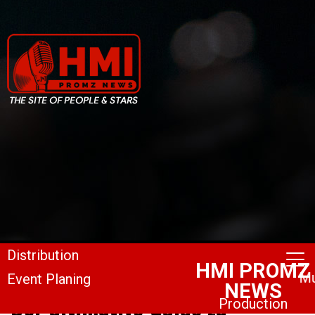
Der ultimative Guide zu