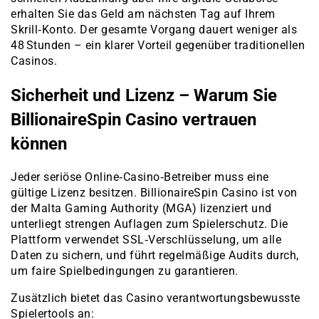
erhalten Sie das Geld am nächsten Tag auf Ihrem
Skrill‑Konto. Der gesamte Vorgang dauert weniger als
48 Stunden – ein klarer Vorteil gegenüber traditionellen
Casinos.
Sicherheit und Lizenz – Warum Sie
BillionaireSpin Casino vertrauen
können
Jeder seriöse Online‑Casino‑Betreiber muss eine
gültige Lizenz besitzen. BillionaireSpin Casino ist von
der Malta Gaming Authority (MGA) lizenziert und
unterliegt strengen Auflagen zum Spielerschutz. Die
Plattform verwendet SSL‑Verschlüsselung, um alle
Daten zu sichern, und führt regelmäßige Audits durch,
um faire Spielbedingungen zu garantieren.
Zusätzlich bietet das Casino verantwortungsbewusste
Spielertools an: