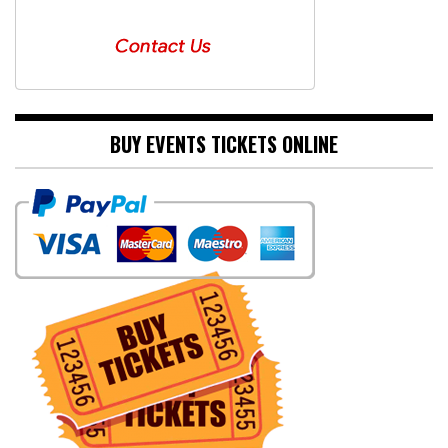
BUY EVENTS TICKETS ONLINE