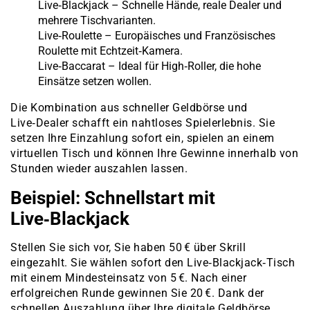
Live‑Blackjack – Schnelle Hände, reale Dealer und
mehrere Tischvarianten.
Live‑Roulette – Europäisches und Französisches
Roulette mit Echtzeit‑Kamera.
Live‑Baccarat – Ideal für High‑Roller, die hohe
Einsätze setzen wollen.
Die Kombination aus schneller Geldbörse und
Live‑Dealer schafft ein nahtloses Spielerlebnis. Sie
setzen Ihre Einzahlung sofort ein, spielen an einem
virtuellen Tisch und können Ihre Gewinne innerhalb von
Stunden wieder auszahlen lassen.
Beispiel: Schnellstart mit
Live‑Blackjack
Stellen Sie sich vor, Sie haben 50 € über Skrill
eingezahlt. Sie wählen sofort den Live‑Blackjack‑Tisch
mit einem Mindesteinsatz von 5 €. Nach einer
erfolgreichen Runde gewinnen Sie 20 €. Dank der
schnellen Auszahlung über Ihre digitale Geldbörse