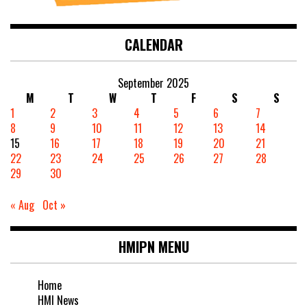
CALENDAR
September 2025
M
T
W
T
F
S
S
1
2
3
4
5
6
7
8
9
10
11
12
13
14
15
16
17
18
19
20
21
22
23
24
25
26
27
28
29
30
« Aug
Oct »
HMIPN MENU
Home
HMI News