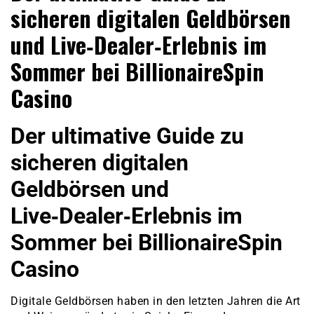
sicheren digitalen Geldbörsen
und Live‑Dealer‑Erlebnis im
Sommer bei BillionaireSpin
Casino
Der ultimative Guide zu
sicheren digitalen
Geldbörsen und
Live‑Dealer‑Erlebnis im
Sommer bei BillionaireSpin
Casino
Digitale Geldbörsen haben in den letzten Jahren die Art